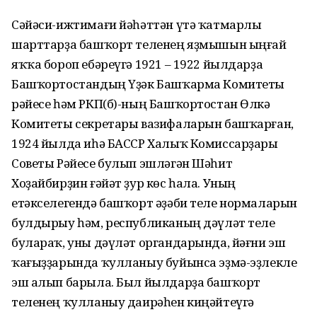
Сәйәси-ижтимағи йәһәттән үтә ҡатмарлы
шарттарҙа башҡорт теленең яҙмышын ыңғай
яҡҡа бороп ебәреүгә 1921 – 1922 йылдарҙа
Башҡортостандың Үҙәк Башҡарма Комитеты
рәйесе һәм РКП(б)-ның Башҡортостан Өлкә
Комитеты секретары вазифаларын башҡарған,
1924 йылда иһә БАССР Халыҡ Комиссарҙары
Советы Рәйесе булып эшләгән Шәһит
Хоҙайбирҙин ғәйәт ҙур көс һала. Уның
етәкселегендә башҡорт әҙәби теле нормаларын
булдырыу һәм, республиканың дәүләт теле
булараҡ, уны дәүләт органдарында, йәғни эш
ҡағыҙҙарында ҡулланыу буйынса эҙмә-эҙлекле
эш алып барыла. Был йылдарҙа башҡорт
теленең ҡулланыу даирәһен киңәйтеүгә