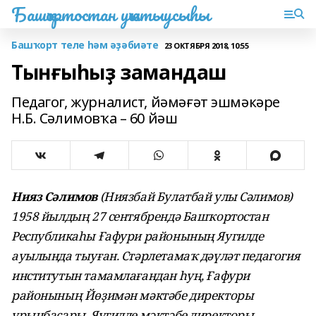
Башҡортостан уҡытыусыһы
Башҡорт теле һәм әҙәбиәте
23 ОКТЯБРЯ 2018, 10:55
Тынғыһыҙ замандаш
Педагог, журналист, йәмәғәт эшмәкәре
Н.Б. Сәлимовҡа – 60 йәш
Нияз Сәлимов
(
Ниязбай Булатбай улы Сәлимов)
1958 йылдың 27 сентябрендә Башҡортостан
Республикаһы Ғафури районының Яугилде
ауылында тыуған. Стәрлетамаҡ дәүләт педагогия
институтын тамамлағандан һуң, Ғафури
районының Йөҙимән мәктәбе директоры
урынбаҫары, Яугилде мәктәбе директоры,