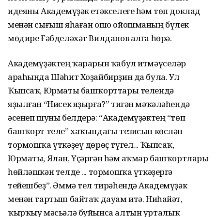
идеяны Академүҙәк етәкселеге һәм төп доклад
менән сығыш яһаған ошо ойошманың бүлек
мөдире Ғәбделәхәт Вилданов алға һөрә.
Академүҙәктең ҡарарын ҡабул итмәүселәр
араһында Шәһит Хоҙайбирҙин да була. Ул
Ҡыпсаҡ, Юрматы башҡорттары телендә
яҙылған “Нисек яҙырға?” тигән мәҡәләһендә
әсенеп шуны белдерә: “Академүҙәктең “төп
башҡорт теле” хаҡындағы тезисын көсләп
тормошҡа үткәҙеү дөрөҫ түгел... Ҡыпсаҡ,
Юрматы, Ялан, Үҫәргән һәм Һаҡмар башҡортлары
һөйләшкән телде ... тормошҡа үткәҙергә
тейешбеҙ”. Әммә тел тирәһендә Академүҙәк
менән тартыш байтаҡ дауам итә. Ниһайәт,
ҡырҡыу мәсьәлә буйынса алтын урталыҡ