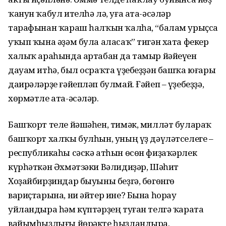
ҡанун ҡабул ителһә лә, уға ата-әсәләр
тарафынан ҡараш һалҡын ҡалһа, “балам урыҫса
уҡып ҡына әҙәм була аласаҡ” тигән хата фекер
халыҡ араһында артабан да тамыр йәйеүен
дауам итһә, был осраҡта үҙебеҙҙән башҡа юғары
даирәләрҙе ғәйепләп булмай. Ғәйеп – үҙебеҙҙә,
хөрмәтле ата-әсәләр.
Башҡорт теле йәшәһен, тимәк, милләт булараҡ
башҡорт халҡы булһын, уның үҙ дәүләтселеге –
республикаһы сәскә атһын өсөн фиҙаҡәрлек
күрһәткән Әхмәтзәки Вәлидиҙәр, Шәһит
Хоҙайбирҙиндар быуыны беҙгә, бөгөнгө
вариҫтарына, ни әйтер ине? Бына һорау
уйландыра һәм күптәрҙең туған телгә ҡарата
вайымһыҙлығы йөрәкте һыҙландыра.