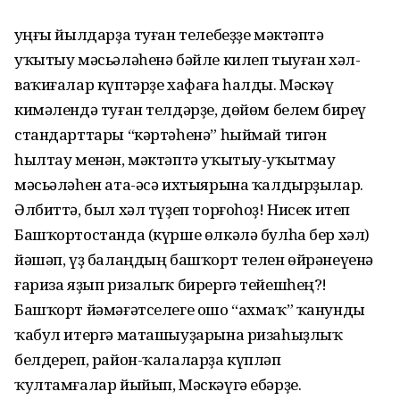
Һуңғы йылдарҙа туған телебеҙҙе мәктәптә
уҡытыу мәсьәләһенә бәйле килеп тыуған хәл-
ваҡиғалар күптәрҙе хафаға һалды. Мәскәү
кимәлендә туған телдәрҙе, дөйөм белем биреү
стандарттары “кәртәһенә” һыймай тигән
һылтау менән, мәктәптә уҡытыу-уҡытмау
мәсьәләһен ата-әсә ихтыярына ҡалдырҙылар.
Әлбиттә, был хәл түҙеп торғоһоҙ! Нисек итеп
Башҡортостанда (күрше өлкәлә булһа бер хәл)
йәшәп, үҙ балаңдың башҡорт телен өйрәнеүенә
ғариза яҙып ризалыҡ бирергә тейешһең?!
Башҡорт йәмәғәтселеге ошо “ахмаҡ” ҡанунды
ҡабул итергә маташыуҙарына ризаһыҙлыҡ
белдереп, район-ҡалаларҙа күпләп
ҡултамғалар йыйып, Мәскәүгә ебәрҙе.