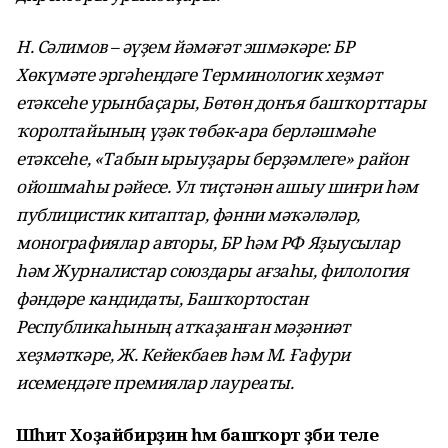
Н. Сәлимов – әүҙем йәмәғәт эшмәкәре: БР
Хөкүмәте эргәһендәге Терминологик хеҙмәт
етәксеһе урынбаҫары, Бөтөн донъя башҡорттары
ҡоролтайының үҙәк төбәк-ара берләшмәһе
етәксеһе, «Табын ырыуҙары берҙәмлеге» район
ойошмаһы рәйесе. Ул тиҫтәнән ашыу шиғри һәм
публицистик китаптар, фәнни мәҡәләләр,
монографиялар авторы, БР һәм РФ Яҙыусылар
һәм Журналистар союздары ағзаһы, филология
фәндәре кандидаты, Башҡортостан
Республикаһының атҡаҙанған мәҙәниәт
хеҙмәткәре, Ж. Кейекбаев һәм М. Ғафури
исемендәге премиялар лауреаты.
Шәһит Хоҙайбирҙин һәм башҡорт әҙәби теле