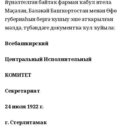
йүнәлтелгән байтаҡ фарман ҡабул ителә.
Мәҫәлән, Бәләкәй Башҡортостан менән Өфө
губернаһын бергә ҡушыу эше атҡарылған
мәлдә, түбәндәге документҡа ҡул ҡуйыла:
Всебашкирский
Центральный Исполнительный
КОМИТЕТ
Секретариат
24 июля 1922 г.
г. Стерлитамак