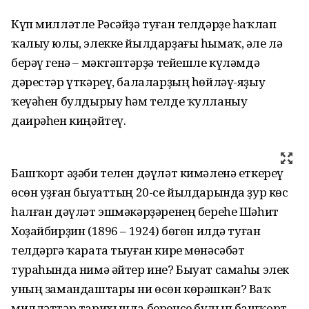
Күп милләтле Рәсәйҙә туған телдәрҙе һаҡлап
ҡалыу юлы, элекке йылдарҙағы һымаҡ, әле лә
берәү генә – мәктәптәрҙә тейешле күләмдә
дәрестәр үткәреү, балаларҙың һөйләү-яҙыу
ҡеүәһен булдырыу һәм телде ҡулланыу
даирәһен киңәйтеү.
Башҡорт әҙәби телен дәүләт кимәленә еткереү
өсөн уҙған быуаттың 20-се йылдарында ҙур көс
һалған дәүләт эшмәкәрҙәренең береһе Шәһит
Хоҙайбирҙин (1896 – 1924) бөгөн илдә туған
телдәргә ҡарата тыуған кире мөнәсәбәт
тураһында нимә әйтер ине? Быуат самаһы элек
уның замандаштары ни өсөн көрәшкән? Ваҡ
милләттәр тарихында беренсе булып башҡорт