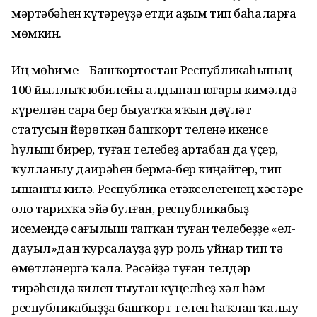
мәртәбәһен күтәреүҙә етди аҙым тип баһаларға
мөмкин.
Иң мөһиме – Башҡортостан Республикаһының
100 йыллыҡ юбилейы алдынан юғары кимәлдә
күрелгән сара бер быуатҡа яҡын дәүләт
статусын йөрөткән башҡорт теленә икенсе
һулыш бирер, туған телебеҙ артабан да үҫер,
ҡулланыу даирәһен бермә-бер киңәйтер, тип
ышанғы килә. Республика етәкселегенең хәстәре
оло тарихҡа эйә булған, республикабыҙ
исемендә сағылыш тапҡан туған телебеҙҙе «ел-
дауыл»дан ҡурсалауҙа ҙур роль уйнар тип тә
өмөтләнергә ҡала. Рәсәйҙә туған телдәр
тирәһендә килеп тыуған күңелһеҙ хәл һәм
республикабыҙҙа башҡорт телен һаҡлап ҡалыу