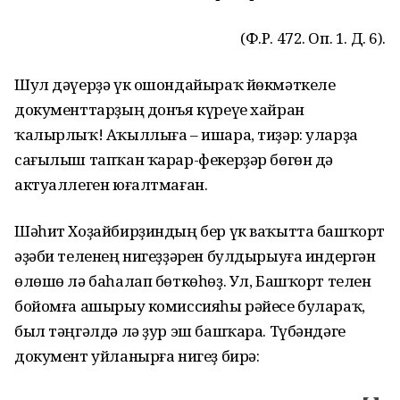
(Ф.Р. 472. Оп. 1. Д. 6).
Шул дәүерҙә үк ошондайыраҡ йөкмәткеле
документтарҙың донъя күреүе хайран
ҡалырлыҡ! Аҡыллыға – ишара, тиҙәр: уларҙа
сағылыш тапҡан ҡарар-фекерҙәр бөгөн дә
актуаллеген юғалтмаған.
Шәһит Хоҙайбирҙиндың бер үк ваҡытта башҡорт
әҙәби теленең нигеҙҙәрен булдырыуға индергән
өлөшө лә баһалап бөткөһөҙ. Ул, Башҡорт телен
бойомға ашырыу комиссияһы рәйесе булараҡ,
был тәңгәлдә лә ҙур эш башҡара. Түбәндәге
документ уйланырға нигеҙ бирә: