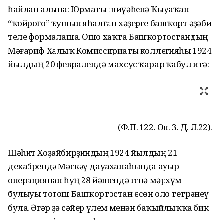
һайлап алына: Юрматы шиүәһенә Ҡыуаҡан
“ҡойроғо” ҡушып яһалған хәҙерге башҡорт әҙәби
теле формалаша. Ошо хаҡта Башҡортостандың
Мәғариф Халыҡ Комиссириаты коллегияһы 1924
йылдың 20 февралендә махсус ҡарар ҡабул итә:
(Ф.П. 122. Оп. 3. Д. Л.22).
Шәһит Хоҙайбирҙиндың 1924 йылдың 21
декабрендә Мәскәү дауаханаһында ауыр
операциянан һуң 28 йәшендә генә мәрхүм
булыуы тотош Башҡортостан өсөн оло тетрәнеү
була. Әгәр ҙә сәйер үлем менән баҡыйлыҡҡа бик