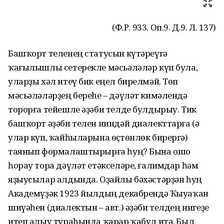
(Ф.Р. 933. Оп.9. Д.9. Л. 137)
Башҡорт теленең статусын күтәреүгә
ҡағылышлы сетерекле мәсьәләләр күп була,
уларҙы хәл итеү бик еңел бирелмәй. Төп
мәсьәләләрҙең береһе – дәүләт кимәлендә
торорға тейешле әҙәби телде булдырыу. Тик
башҡорт әҙәби телен ниндәй диалекттарға (ә
улар күп, ҡайһыларына өҫтөнлөк бирергә)
таянып формалаштырырға һуң? Бына ошо
һорау тора дәүләт етәкселәре, ғалимдар һәм
яҙыусылар алдында. Оҙайлы бәхәстәрҙән һуң
Академүҙәк 1923 йылдың декабрендә Ҡыуаҡан
шиүәһен (диалектын – авт.) әҙәби телдең нигеҙе
итеп алыу тураһында ҡарар ҡабул итә. Был