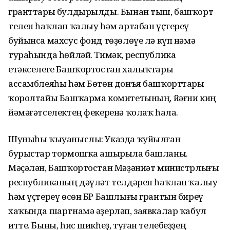
гранттары булдырылды. Бынан тыш, башҡорт
телен һаҡлап ҡалыу һәм артабан үҫтереү
буйынса махсус фонд төҙөлөүе лә күп нәмә
тураһында һөйләй. Тимәк, республика
етәкселеге Башҡортостан халыҡтары
ассамблеяһы һәм Бөтөн донъя башҡорттары
ҡоролтайы Башҡарма комитетының, йәғни киң
йәмәғәтселектең фекеренә ҡолаҡ һала.
Шуныһы ҡыуаныслы: Указда ҡуйылған
бурыстар тормошҡа ашырыла башланы.
Мәҫәлән, Башҡортостан Мәҙәниәт министрлығы
республиканың дәүләт телдәрен һаҡлап ҡалыу
һәм үҫтереү өсөн БР Башлығы грантын биреү
хаҡында шартнамә әҙерләп, заявкалар ҡабул
итте. Быны, һис шикһеҙ, туған телебеҙҙең