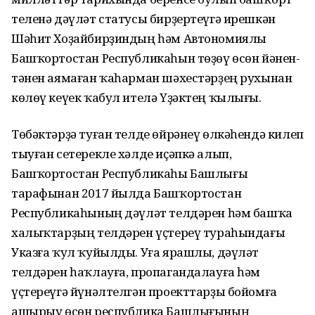
теленә дәүләт статусы бирҙертеүгә ирешкән
Шәһит Хоҙайбирҙиндың һәм Автономиялы
Башҡортостан Республикаһын төҙөү өсөн йәнен-
тәнен аямаған ҡаһарман шәхестәрҙең рухынан
көлөү кеүек ҡабул ителә Үҙәктең ҡылығы.
Төбәктәрҙә туған телде өйрәнеү өлкәһендә килеп
тыуған сетерекле хәлде иҫәпкә алып,
Башҡортостан Республикаһы Башлығы
тарафынан 2017 йылда Башҡортостан
Республикаһының дәүләт телдәрен һәм башҡа
халыҡтарҙың телдәрен үҫтереү тураһындағы
Указға ҡул ҡуйылды. Уға ярашлы, дәүләт
телдәрен һаҡлауға, пропагандалауға һәм
үҫтереүгә йүнәлтелгән проекттарҙы бойомға
ашырыу өсөн республика Башлығының