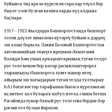
буйынса тиҙ арала күрелгән саралар теүәл бер
быуат элек булған ваҡиғаларҙы күҙ алдына
баҫтыра.
1917 – 1922 йылдарҙа Башкортостанда башҡорт
телен дәүләт кимәленә күтәреү буйынса дәррәү
эш алып барыла. Ләкин Бәләкәй Башҡортостан
автономияһын төҙөүгә ирешкән Әхмәтзәки
Вәлиди һәм уның арҡаҙаштарының туған телде
рус теле менән бер ҡатар рәсмиләштерергә
тырышыуы (башҡортса гәзит нәшер итеү,
айырым эш ҡағыҙҙарын туған телдә тултырыу
һ.б.) бәғзе көстәр тарафынан бығаса күрелмәгән
иҫ киткес хәл булараҡ ҡабул ителә, сөнки батша
Рәсәйендә ғүмер баҡый рус теле генә берҙән-бер
рәсми тел булып йөрөгән.