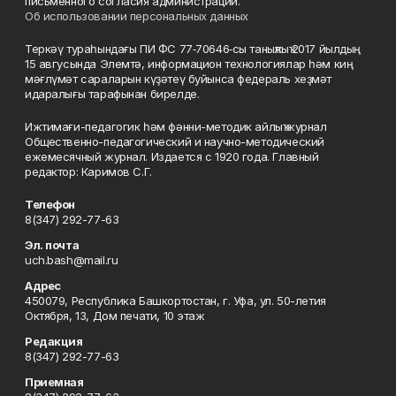
письменного согласия администрации.
Об использовании персональных данных
Теркәү тураһындағы ПИ ФС 77‑70646‑сы таныҡлыҡ 2017 йылдың
15 авгусында Элемтә, информацион технологиялар һәм киң
мәғлүмәт сараларын күҙәтеү буйынса федераль хеҙмәт
идаралығы тарафынан бирелде.
Ижтимағи-педагогик һәм фәнни-методик айлыҡ журнал
Общественно-педагогический и научно-методический
ежемесячный журнал. Издается с 1920 года. Главный
редактор: Каримов С.Г.
Телефон
8(347) 292-77-63
Эл. почта
uch.bash@mail.ru
Адрес
450079, Республика Башкортостан, г. Уфа, ул. 50-летия
Октября, 13, Дом печати, 10 этаж
Редакция
8(347) 292-77-63
Приемная