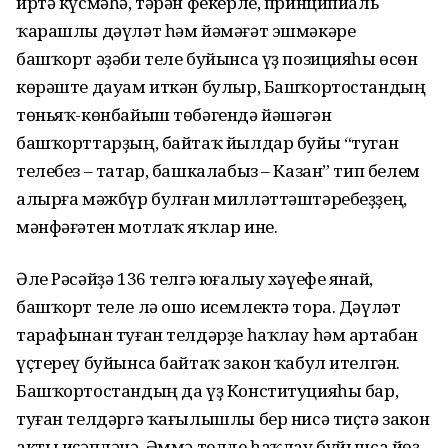
иртә күсмәһә, тәрән фекерле, принципиаль
ҡарашлы дәүләт һәм йәмәғәт эшмәкәре
башҡорт әҙәби теле буйынса үҙ позицияһы өсөн
көрәште дауам иткән булыр, Башҡортостандың
төньяҡ-көнбайыш төбәгендә йәшәгән
башҡорттарҙың, байтаҡ йылдар буйы “туган
телебез – татар, башкалабыз – Казан” тип белем
алырға мәжбүр булған милләттәштәребеҙҙең,
мәнфәғәтен мотлаҡ яҡлар ине.
Әле Рәсәйҙә 136 телгә юғалыу хәүефе янай,
башҡорт теле лә ошо исемлектә тора. Дәүләт
тарафынан туған телдәрҙе һаҡлау һәм артабан
үҫтереү буйынса байтаҡ закон ҡабул ителгән.
Башҡортостандың да үҙ Конституцияһы бар,
туған телдәргә ҡағылышлы бер нисә тиҫтә закон
акты иҫәпләнә. Әммә телде һаҡлау буйынса йөҙ