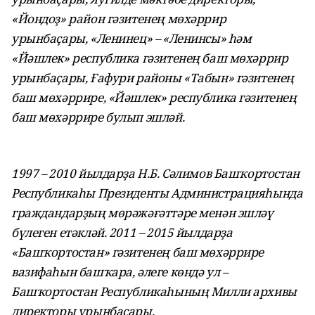
«Йондоҙ» район гәзитенең мөхәррир
урынбаҫары, «Ленинец» – «Ленинсы» һәм
«Йәшлек» республика гәзитенең баш мөхәррир
урынбаҫары, Ғафури районы «Табын» гәзитенең
баш мөхәррире, «Йәшлек» республика гәзитенең
баш мөхәррире булып эшләй.
1997 – 2010 йылдарҙа Н.Б. Сәлимов Башҡортостан
Республикаһы Президенты Администрацияһында
граждандарҙың мөрәжәғәттәре менән эшләү
бүлеген етәкләй. 2011 – 2015 йылдарҙа
«Башҡортостан» гәзитенең баш мөхәррире
вазифаһын башҡара, әлеге көндә ул –
Башҡортостан Республикаһының Милли архивы
директоры урынбаҫары.