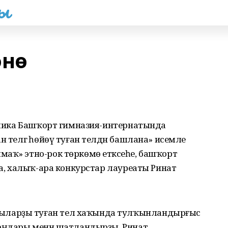
һы
өнө
ублика Башҡорт гимназия-интернатында
н телгә һөйөү туған телдән башлана» исемле
аҡ» этно-рок төркөмө етәксеһе, башҡорт
ка, халыҡ-ара конкурстар лауреаты Ринат
ыларҙы туған тел хаҡында тулҡынландырғыс
моңдары менән шатландырҙы. Ринат