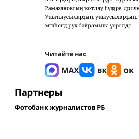
Рамазановтың ҡотлау һүҙҙәре, дәртле
Уҡытыусыларҙың, уҡыусыларҙың, ҡу
мәғәнәһендә рух байрамына әүерелде.
Читайте нас
Партнеры
Фотобанк журналистов РБ