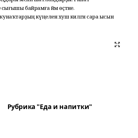
 сығышы байрамға йәм өҫтәне.
наҡтарҙың күңеленә хуш килгән сара ысын
Рубрика "Еда и напитки"