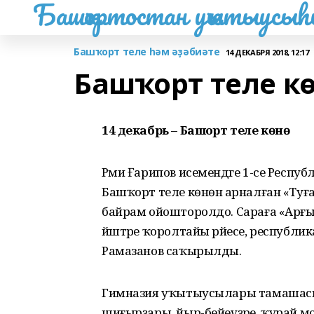
Башҡортостан уҡытыусы
Башҡорт теле һәм әҙәбиәте
14 ДЕКАБРЯ 2018, 12:17
Башҡорт теле к
14 декабрь – Башҡорт теле көнө
Рәми Ғарипов исемендәге 1-се Респ
Башҡорт теле көнөнә арналған «Туға
байрам ойошторолдо. Сараға «Арғым
йәштәре ҡоролтайы рәйесе, республи
Рамазанов саҡырылды.
Гимназия уҡытыусылары тамашас
шиғырҙары, йыр-бейеүҙәре, ҡурай 