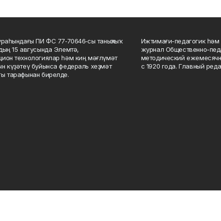
ураһындағы ПИ ФС 77‑70646‑сы таныҡлыҡ
Ижтимағи-педагогик һәм 
дың 15 авгусында Элемтә,
журнал Общественно-педа
ион технологиялар һәм киң мәғлүмәт
методический ежемесячн
н күҙәтеү буйынса федераль хеҙмәт
с 1920 года. Главный реда
ы тарафынан бирелде.