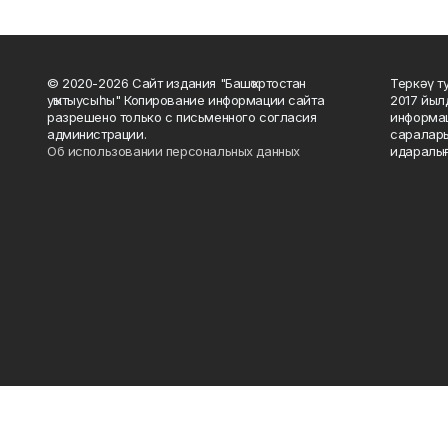
© 2020-2026 Сайт издания "Башҡортостан
Теркәү т
уҡытыусыһы" Копирование информации сайта
2017 йыл
разрешено только с письменного согласия
информац
администрации.
саралары
Об использовании персональных данных
идаралығ