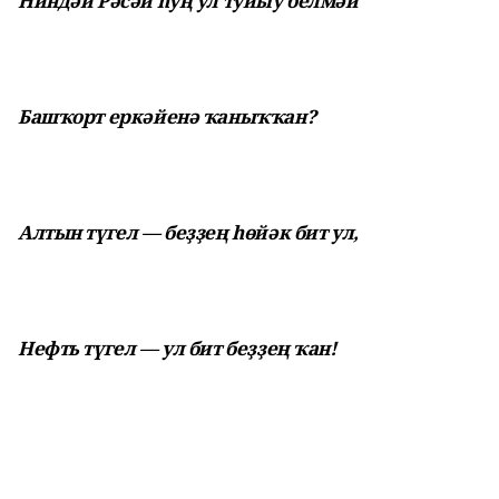
Ниндәй Рәсәй һуң ул туйыу белмәй
Башҡорт еркәйенә ҡаныҡҡан?
Алтын түгел — беҙҙең һөйәк бит ул,
Нефть түгел — ул бит беҙҙең ҡан!