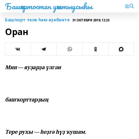
Башҡортостан уҡытыусыһы
Башҡорт теле һәм әҙәбиәте
31 ОКТЯБРЯ 2019, 12:23
Оран
Мин — яуҙарҙа үлгән
башҡорттарҙың
Тере рухы — һеҙгә һүҙ ҡушам.