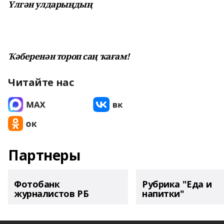
Үлгән улдарыңдың
Ҡәберенән тороп саң ҡағам!
Читайте нас
Партнеры
Фотобанк
Рубрика "Еда и
журналистов РБ
напитки"