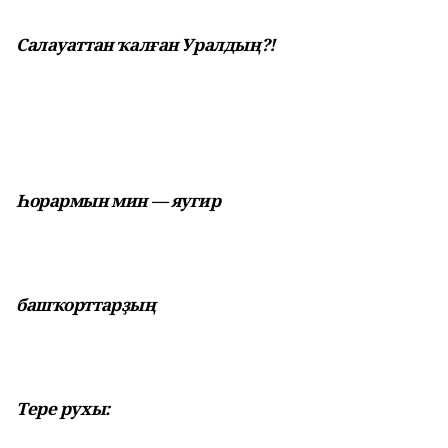
Салауаттан ҡалған Уралдың?!
Һорармын мин — яугир
башҡорттарҙың
Тере рухы: