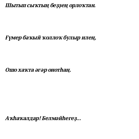
Шытып сыҡтың беҙҙең орлоҡтан.
Ғүмер баҡый ҡоллоҡ булыр илең,
Ошо хаҡта әгәр онотһаң.
Аҡһаҡалдар! Белмәйһегеҙ...