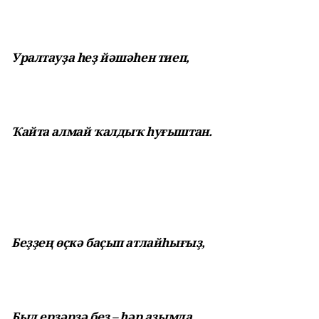
Уралтауҙа һеҙ йәшәһен тиеп,
Ҡайта алмай ҡалдыҡ һуғыштан.
Беҙҙең өҫкә баҫып атлайһығыҙ,
Был ерҙәрҙә беҙ – һәр аҙымда.