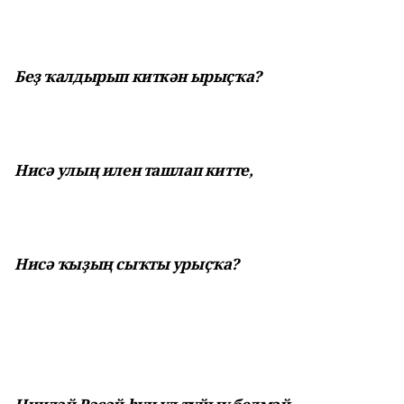
Беҙ ҡалдырып киткән ырыҫҡа?
Нисә улың илен ташлап китте,
Нисә ҡыҙың сыҡты урыҫҡа?