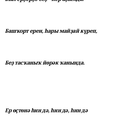
Башҡорт ерен, һары майҙай күреп,
Беҙ тасҡаныҡ йөрәк ҡанында.
Ер өҫтөнә һин дә, һин дә, һин дә