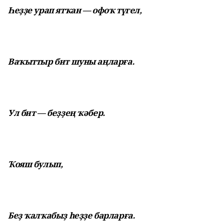
Һеҙҙе урап ятҡан — офоҡ түгел,
Ваҡыттыр бит шуны аңларға.
Ул бит — беҙҙең ҡәбер.
Ҡояш булып,
Беҙ ҡалҡабыҙ һеҙҙе барларға.