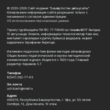
© 2020-2026 Сайт издания "Башҡортостан уҡытыусыһы"
Копирование информации сайта разрешено только с
письменного согласия администрации.
Об использовании персональных данных
Теркәү тураһындағы ПИ ФС 77‑70646‑сы таныҡлыҡ 2017 йылдың
15 авгусында Элемтә, информацион технологиялар һәм киң
мәғлүмәт сараларын күҙәтеү буйынса федераль хеҙмәт
идаралығы тарафынан бирелде.
Ижтимағи-педагогик һәм фәнни-методик айлыҡ журнал
Общественно-педагогический и научно-методический
ежемесячный журнал. Издается с 1920 года. Главный
редактор: Каримов С.Г.
Телефон
8(347) 292-77-63
Эл. почта
uch.bash@mail.ru
Адрес
450079, Республика Башкортостан, г. Уфа, ул. 50-летия
Октября, 13, Дом печати, 10 этаж