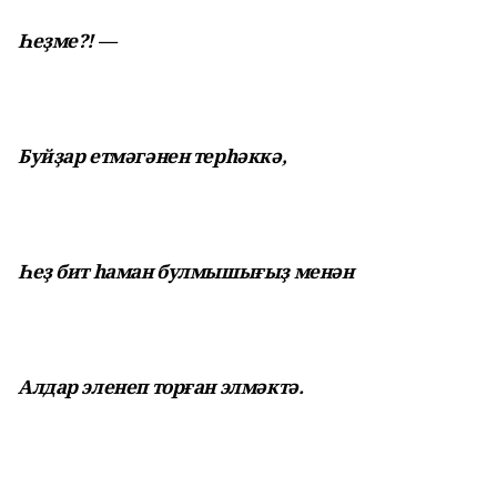
Һеҙме?! —
Буйҙар етмәгәнен терһәккә,
Һеҙ бит һаман булмышығыҙ менән
Алдар эленеп торған элмәктә.