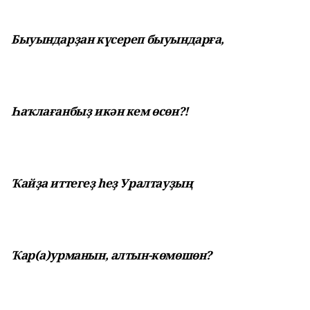
Быуындарҙан күсереп быуындарға,
Һаҡлағанбыҙ икән кем өсөн?!
Ҡайҙа иттегеҙ һеҙ Уралтауҙың
Ҡар(а)урманын, алтын-көмөшөн?