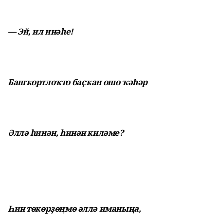
— Эй, ил инәһе!
Башҡортлоҡто баҫҡан ошо ҡәһәр
Әллә һинән, һинән киләме?
Һин төкөрҙөңмө әллә иманыңа,