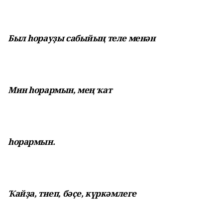
Был һорауҙы сабыйың теле менән
Мин һорармын, мең ҡат
һорармын.
Ҡайҙа, тиеп, бәҫе, күркәмлеге