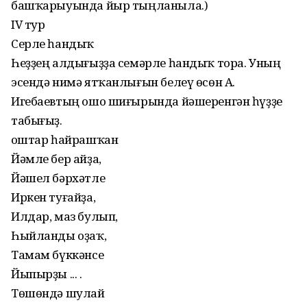
башҡарыуында йыр тыңланыла.)
IV тур
Серле һандыҡ
Һеҙҙең алдығыҙҙа семәрле һандыҡ тора. Уның
эсендә нимә ятҡанлығын белеү өсөн А.
Игебаевтың ошо шиғырында йәшеренгән һүҙҙе
табығыҙ.
Ҡоштар һайрашҡан
Йәмле бер айҙа,
Йәшел бәрхәтле
Иркен туғайҙа,
Илдар, маз булып,
Һыйланды оҙаҡ,
Тамам бүккәнсе
Йыпырҙы ... .
Төшөндә шулай