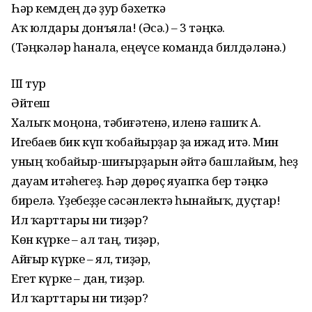
Һәр кемдең дә ҙур бәхеткә
Аҡ юлдары донъяла! (Әсә.) – 3 тәңкә.
(Тәңкәләр һанала, еңеүсе команда билдәләнә.)
III тур
Әйтеш
Халыҡ моңона, тәбиғәтенә, иленә ғашиҡ А.
Игебаев бик күп ҡобайырҙар ҙа ижад итә. Мин
уның ҡобайыр-ши­ғыр­ҙарын әйтә башлайым, һеҙ
дауам итәһегеҙ. Һәр дөрөҫ яуапҡа бер тәңкә
бирелә. Үҙебеҙҙе сәсәнлектә һынайыҡ, дуҫтар!
Ил ҡарттары ни тиҙәр?
Көн күрке – ал таң, тиҙәр,
Айғыр күрке – ял, тиҙәр,
Егет күрке – дан, тиҙәр.
Ил ҡарттары ни тиҙәр?