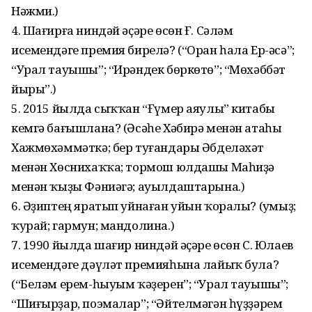
Нәжми.)
4. Шағирға ниндәй әҫәре өсөн Ғ. Сә­ләм
исемендәге премия бирелә? (“Оран һала Ер-әсә”;
“Урал тауышы”; “Ирәндек бөркөтө”; “Мөхәббәт
йыры”.)
5. 2015 йылда сыҡҡан “Ғүмер аяулы” китабы
кемгә бағышлана? (Әсәһе Хәбирә менән атаһы
Хажмөхәммәткә; бер туғандары Әбделәхәт
менән Хөснихаҡҡа; тормош юлдашы Маһиҙә
менән ҡыҙы Фәниәгә; ауылдаштарына.)
6. Әҙиптең яратып уйнаған уйын ҡоралы? (Ҡумыҙ;
ҡурай; гармун; мандолина.)
7. 1990 йылда шағир ниндәй әҫәре өсөн С. Юлаев
исемендәге дәүләт премияһына лайыҡ була?
(“Беләм ерем-һыуым ҡәҙерен”; “Урал тауышы”;
“Шиғыр­ҙар, поэмалар”; “Әйтелмәгән һүҙҙәрем