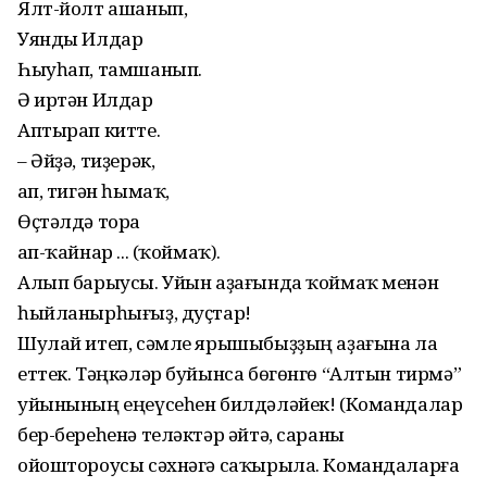
Ялт-йолт ашанып,
Уянды Илдар
Һыуһап, тамшанып.
Ә иртән Илдар
Аптырап китте.
– Әйҙә, тиҙерәк,
Ҡап, тигән һымаҡ,
Өҫтәлдә тора
Ҡап-ҡайнар ... (ҡоймаҡ).
Алып барыусы. Уйын аҙағында ҡоймаҡ менән
һыйланырһығыҙ, дуҫтар!
Шулай итеп, сәмле ярышыбыҙҙың аҙағына ла
еттек. Тәңкәләр буйынса бөгөнгө “Алтын тирмә”
уйынының еңеүсеһен билдәләйек! (Командалар
бер-береһенә теләктәр әйтә, сараны
ойоштороусы сәхнәгә саҡырыла. Командаларға