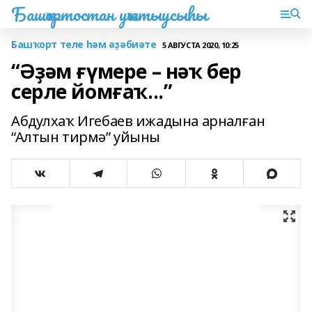
Башҡортостан уҡытыусыһы
Башҡорт теле һәм әҙәбиәте
5 АВГУСТА 2020, 10:25
“Әҙәм ғүмере – нәҡ бер
серле йомғаҡ...”
Абдулхаҡ Игебаев ижадына арналған
“Алтын тирмә” уйыны