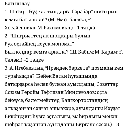
Бағышлау
1. Шағир “Һүҙе алтындарға бәрәбәр” шиғырын
кемгә бағышлай? (М. Өмөтбаевҡа; Ғ.
Хөсәйеновҡа; М. Рәхимовҡа.) – 1 тәңкә.
2. “Шиғриәттең аҡ шоңҡары булып,
Рух өҫтәйһең кеүек моңома.”
Был юлдар кемгә арнала? (Ш. Бабич; М. Кәрим; Ғ.
Сәләм.) –2 тәңкә.
3. А. Игебаевтың “Ирәндек бөркөтө” поэмаһы кем
тураһында? (Бөйөк Ватан һуғышында
батырҙарса һәләк булған ауылдашы, Советтар
Союзы Геройы Тәфтизан Миңлеғолов; оҫта
бейеүсе, балетмейстер, Башҡортостандың
атҡаҙанған сәнғәт эш­мәкәре, ауылдашы Йәүҙәт
Бикбирҙин; һүҙгә оҫталығы, маһирлығы менән
шөһрәт ҡа­ҙанған ауылдашы Бирғәле сәсән.) – 3