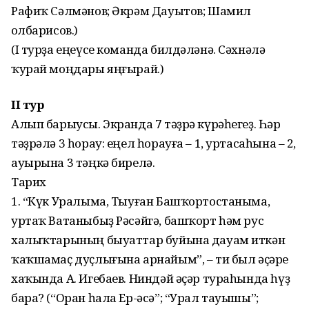
Рафиҡ Сәлмәнов; Әкрәм Дауытов; Шамил
Ҡолбарисов.)
(I турҙа еңеүсе команда билдәләнә. Сәхнәлә
ҡурай моңдары яңғырай.)
II тур
Алып барыусы. Экранда 7 тәҙрә күрәһегеҙ. Һәр
тәҙрәлә 3 һорау: еңел һорауға – 1, уртасаһына – 2,
ауырына 3 тәңкә бирелә.
Тарих
1. “Күк Уралыма, Тыуған Башҡортостаныма,
уртаҡ Ватаныбыҙ Рәсәйгә, башҡорт һәм рус
халыҡтарының быуаттар буйына дауам иткән
ҡаҡшамаҫ дуҫлығына арна­йым”, – ти был әҫәре
хаҡында А. Игебаев. Ниндәй әҫәр тураһында һүҙ
бара? (“Оран һала Ер-әсә”; “Урал тауышы”;