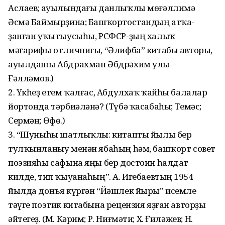
Аслаев; ауылындағы данлыҡлы мөғәллимә
Әсмә Баймырҙина; Баш­ҡор­тостандың атҡа­
ҙанған уҡытыусыһы, РСФСР-ҙың халыҡ
мәғарифы отличнигы, “Әлифба” китабы авторы,
ауылдашы Абдрахман Әбдрәхим улы
Ғәлләмов.)
2. Үкһеҙ етем ҡалғас, Абдулхаҡ ҡайһы балалар
йортонда тәрбиәләнә? (Түбә ҡасабаһы; Темәс;
Сермән; Өфө.)
3. “Шуныһы шатлыҡлы: китапты йылы бер
тулҡынланыу менән ябаһың һәм, башҡорт совет
поэзияһы сафына яңы бер достоин һалдат
килде, тип ҡыуанаһың”. А. Игебаевтың 1954
йылда донъя күргән “Йәшлек йыры” исемле
тәүге поэтик китабына рецензия яҙған авторҙы
әйтегеҙ. (М. Кәрим; Р. Ниғмәти; Х. Ғиләжев; Н.