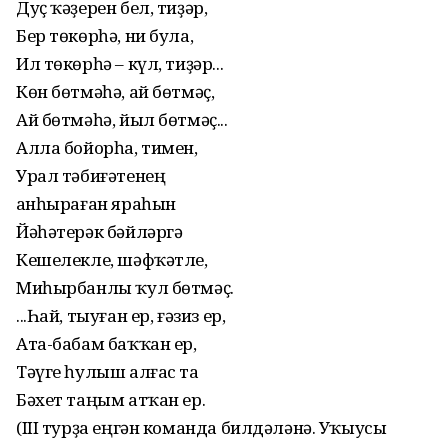
Дуҫ ҡәҙерен бел, тиҙәр,
Бер төкөрһә, ни була,
Ил төкөрһә – күл, тиҙәр...
Көн бөтмәһә, ай бөтмәҫ,
Ай бөтмәһә, йыл бөтмәҫ...
Алла бойорһа, тимен,
Урал тәбиғәтенең
Ҡанһыраған яраһын
Йәһәтерәк бәйләргә
Кешелекле, шәфҡәтле,
Миһырбанлы ҡул бөтмәҫ.
...Һай, тыуған ер, ғәзиз ер,
Ата-бабам баҡҡан ер,
Тәүге һулыш алғас та
Бәхет таңым атҡан ер.
(III турҙа еңгән команда билдәләнә. Уҡыусы