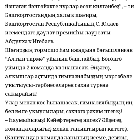
йәшәгән йәнтөйәкте нурлар өсөн килгәнбеҙ”, – ти
Башҡортостандың халыҡ шағиры,
Башҡортостан Республикаһының С. Юлаев
исемендәге дәүләт премияһы лауреаты
Абдулхаҡ Игебаев.
Шағирҙың тормошо һәм ижадына бағышланған
“Алтын тирмә” уйынын баш­лайбыҙ. Бөгөнгө
уйында 2 команда ҡатнашасаҡ. Әйҙәгеҙ,
алҡыштар аҫтында гимназиябыҙҙың мәртәбәле
уҡытыу­сы-тәрбиәселәрен сәхнә түренә
саҡырайыҡ!
Улар менән көс һынашасаҡ, гимназиябыҙҙың иң
белемле уҡыусылары, сәхнәгә рәхим итегеҙ!
– Һаумыһығыҙ! Кәйефтәрегеҙ нисек? Әйҙәгеҙ,
командаларығыҙ менән таныштырып китегеҙ.
(Капитандар командаларының исеме, девизы,