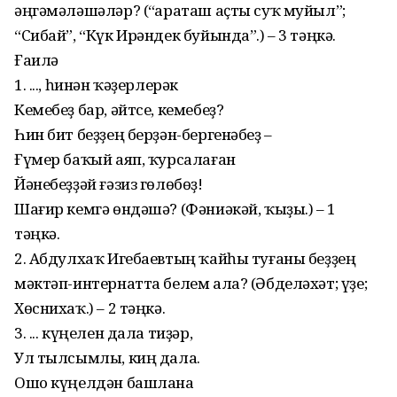
әңгәмәләшәләр? (“Ҡараташ аҫты суҡ муйыл”;
“Сибай”, “Күк Ирәндек буйында”.) – 3 тәңкә.
Ғаилә
1. ..., һинән ҡәҙерлерәк
Кемебеҙ бар, әйтсе, кемебеҙ?
Һин бит беҙҙең берҙән-бергенәбеҙ –
Ғүмер баҡый аяп, ҡурсалаған
Йәнебеҙҙәй ғәзиз гөлөбөҙ!
Шағир кемгә өндәшә? (Фәниәкәй, ҡыҙы.) – 1
тәңкә.
2. Абдулхаҡ Игебаевтың ҡайһы туғаны беҙҙең
мәктәп-интернатта белем ала? (Әбделәхәт; үҙе;
Хөснихаҡ.) – 2 тәңкә.
3. ... күңелен дала тиҙәр,
Ул тылсымлы, киң дала.
Ошо күңелдән башлана