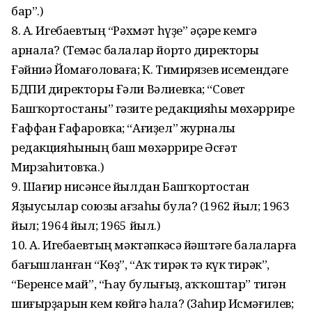
бар”.)
8. А. Игебаевтың “Рәхмәт һүҙе” әҫәре кемгә
арнала? (Темәс балалар йорто директоры
Ғәйниә Йомағоловаға; К. Тимирязев исемендәге
БДПИ директоры Ғәли Вәлиевҡа; “Совет
Башҡортостаны” гәзите редакцияһы мөхәррире
Ғаффан Ғафаровҡа; “Ағиҙел” журналы
редакцияһының баш мөхәррире Әсғәт
Мирзаһитовҡа.)
9. Шағир нисәнсе йылдан Башҡорто­с­тан
Яҙыусылар союзы ағзаһы була? (1962 йыл; 1963
йыл; 1964 йыл; 1965 йыл.)
10. А. Игебаевтың мәктәпкәсә йәштәге балаларға
бағышланған “Көҙ”, “Аҡ тирәк тә күк тирәк”,
“Беренсе май”, “Һау булығыҙ, аҡҡоштар” тигән
шиғырҙарын кем көйгә һала? (Заһир Исмәғилев;