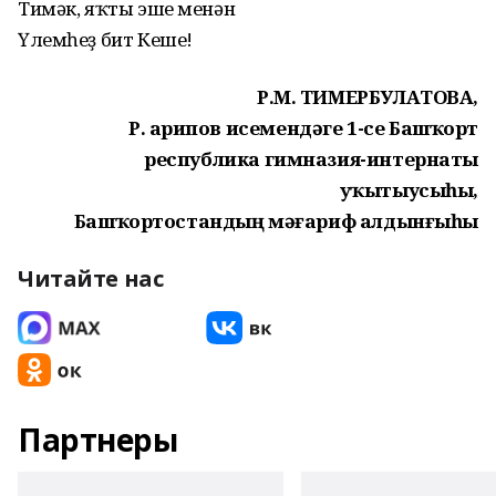
Тимәк, яҡты эше менән
Үлемһеҙ бит Кеше!
Р.М. ТИМЕРБУЛАТОВА,
Р. Ғарипов исемендәге 1-се Башҡорт
республика гимназия-интернаты
уҡытыусыһы,
Башҡортостандың мәғариф алдынғыһы
Читайте нас
Партнеры