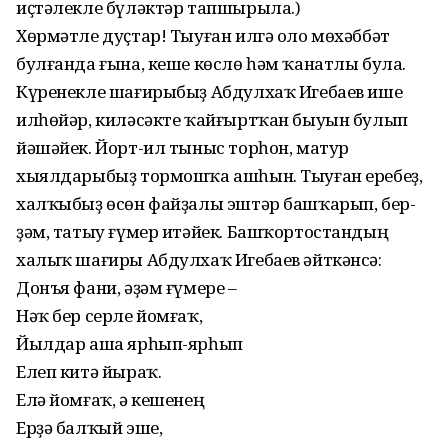
иҫтәлекле бүләктәр тапшырыла.)
Хөрмәтле дуҫтар! Тыуған илгә оло мө­хәббәт
булғанда ғына, кеше көслө һәм ҡа­натлы була.
Күренекле шағирыбыҙ Абдулхаҡ Игебаев ише
илһөйәр, киләсәкте ҡай­ғыртҡан быуын булып
йәшәйек. Йорт-ил тыныс торһон, матур
хыялдарыбыҙ тормошҡа ашһын. Тыуған еребеҙ,
халҡыбыҙ өсөн файҙалы эштәр башҡарып, бер­
ҙәм, татыу ғүмер итәйек. Башҡортостандың
халыҡ шағиры Абдулхаҡ Игебаев әйткәнсә:
Донъя фани, әҙәм ғүмере –
Нәҡ бер серле йомғаҡ,
Йылдар аша ярһып-ярһып
Елеп китә йыраҡ.
Елә йомғаҡ, ә кешенең
Ерҙә балҡый эше,