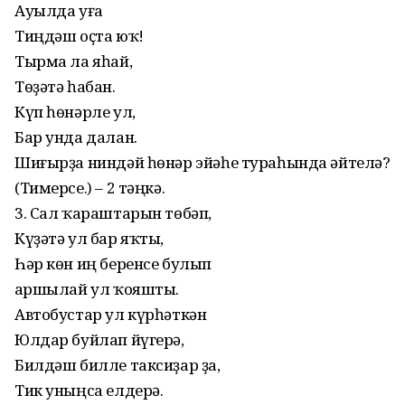
Ауылда уға
Тиңдәш оҫта юҡ!
Тырма ла яһай,
Төҙәтә һабан.
Күп һөнәрле ул,
Бар унда далан.
Шиғырҙа ниндәй һөнәр эйәһе тураһында әйтелә?
(Тимерсе.) – 2 тәңкә.
3. Сал ҡараштарын төбәп,
Күҙәтә ул бар яҡты,
Һәр көн иң беренсе булып
Ҡаршылай ул ҡояшты.
Автобустар ул күрһәткән
Юлдар буйлап йүгерә,
Билдәш билле таксиҙар ҙа,
Тик уныңса елдерә.