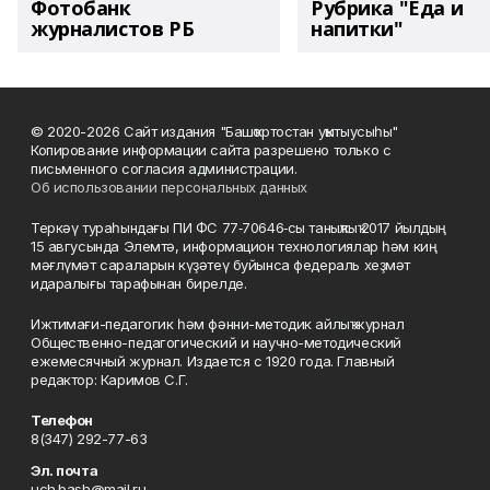
Фотобанк
Рубрика "Еда и
журналистов РБ
напитки"
© 2020-2026 Сайт издания "Башҡортостан уҡытыусыһы"
Копирование информации сайта разрешено только с
письменного согласия администрации.
Об использовании персональных данных
Теркәү тураһындағы ПИ ФС 77‑70646‑сы таныҡлыҡ 2017 йылдың
15 авгусында Элемтә, информацион технологиялар һәм киң
мәғлүмәт сараларын күҙәтеү буйынса федераль хеҙмәт
идаралығы тарафынан бирелде.
Ижтимағи-педагогик һәм фәнни-методик айлыҡ журнал
Общественно-педагогический и научно-методический
ежемесячный журнал. Издается с 1920 года. Главный
редактор: Каримов С.Г.
Телефон
8(347) 292-77-63
Эл. почта
uch.bash@mail.ru