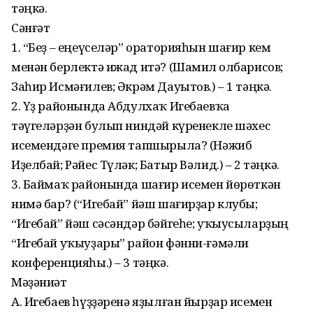
тәңкә.
Сәнғәт
1. “Беҙ – еңеүселәр” ораторияһын шағир кем
менән берлектә ижад итә? (Шамил Ҡолбарисов;
Заһир Исмәғилев; Әкрәм Дауытов.) – 1 тәңкә.
2. Үҙ районында Абдулхаҡ Игебаевҡа
тәүгеләрҙән булып ниндәй күренек­ле шәхес
исемендәге премия тапшырыла? (Нәжиб
Иҙелбай; Рәйес Түләк; Батыр Вәлид.) – 2 тәңкә.
3. Баймаҡ районында шағир исемен йөрөткән
нимә бар? (“Игебай” йәш шағир­ҙар клубы;
“Игебай” йәш сәсәндәр бәйгеһе; уҡыусыларҙың
“Игебай уҡыуҙары” район фәнни-ғәмәли
конференцияһы.) – 3 тәңкә.
Мәҙәниәт
А. Игебаев һүҙҙәренә яҙылған йырҙар исемен