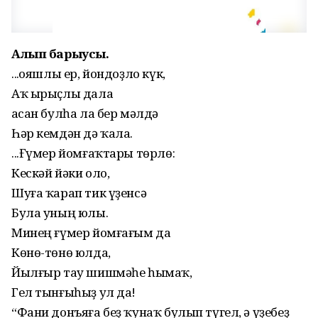
Алып барыусы.
...Ҡояшлы ер, йондоҙло күк,
Аҡ ырыҫлы дала
Ҡасан булһа ла бер мәлдә
Һәр кемдән дә ҡала.
...Ғүмер йомғаҡтары төрлө:
Кескәй йәки оло,
Шуға ҡарап тик үҙенсә
Була уның юлы.
Минең ғүмер йомғағым да
Көнө-төнө юлда,
Йылғыр тау шишмәһе һымаҡ,
Гел тынғыһыҙ ул да!
“Фани донъяға беҙ ҡунаҡ булып түгел, ә үҙебеҙ