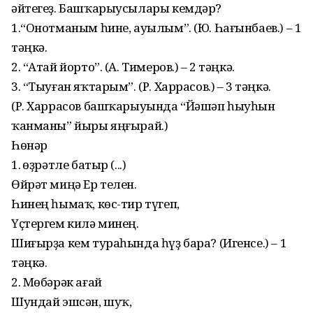
әйтегеҙ. Башҡарыусылары кем­дәр?
1.“Онотманым һине, ауылым”. (Ю. Һағынбаев.) – 1
тәңкә.
2. “Атай йорто”. (А. Тимеров.) – 2 тәңкә.
3. “Тыуған яҡтарым”. (Р. Харрасов.) – 3 тәңкә.
(Р. Харрасов башҡарыуында “Йәшәп һыуһын
ҡанманы” йыры яңғырай.)
Һөнәр
1. Ҡөҙрәтле батыр (...)
Өйрәт миңә Ер телен.
Һинең һымаҡ, көс-тир түгеп,
Үҫтергем килә минең.
Шиғырҙа кем тураһында һүҙ бара? (Игенсе.) – 1
тәңкә.
2. Мөбәрәк ағай
Шундай эшсән, шуҡ,