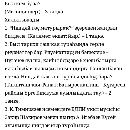
Был кем була?
(Милиционер.) – 3 тәңкә.
Халыҡ ижады
1. “Ниндәй төҫ матурыраҡ?” әҫәренең жанрын
билдәлә. (Көләмәс; әкиәт; йыр.) – 1 тәңкә.
2. Был тарихи таш ҡая тураһында төрлө
риүәйәттәр бар. Риүәйәттәрҙең бәғзеләре –
Пугачев яуына, ҡайһы берҙәре Бейеш батырға
йәки һыбайлы ҡыҙыл командирға бәйләп бәйән
ителә. Ниндәй ҡаяташ тураһында һүҙ бара?
(Тағанташ ҡая; Рапат; Батыросҡанташ – Күгәрсен
районы Үрге Биҡҡужа ауылындағы тау.) – 2
тәңкә.
3. К. Тимирязев исемендәге БДПИ уҡытыусыһы
Закир Шакиров менән шағир А. Игебаев Күсей
ауылында ниндәй йыр тураһында