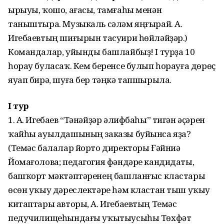
ырыуы, ҡошо, ағасы, тамғаһы менән
таныштыра. Музыкаль сәләм яңғырай. А.
Игебаевтың шиғырын тасуири һөйләйҙәр.)
Командалар, уйынды башлайбыҙ! I турҙа 10
һорау буласаҡ. Кем беренсе булып һорауға дөрөҫ
яуап бирә, шуға бер тәңкә тапшырыла.
I тур
1. А. Игебаев “Тәнәйҙәр әлифбаһы” тигән әҫәрен
ҡайһы ауылдашының заказы буйынса яҙа?
(Темәс балалар йорто директоры Ғәйниә
Йомағолова; педагогия фәндәре кандидаты,
башҡорт мәктәп­тәренең баш­ланғыс кластары
өсөн уҡыу дәреслектәре һәм кластан тыш уҡыу
китаптары авторы, А. Игебаевтың Темәс
педучилищеһындағы уҡытыу­сыһы Төхфәт