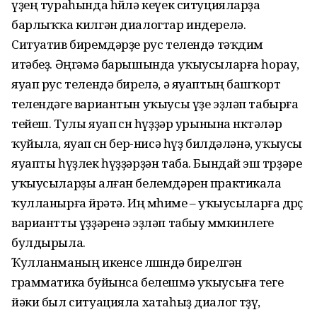
үҙең тураһында һөйлә кеүек ситуцияларҙа
барлыҡҡа килгән диалогтар индерелә.
Ситуатив биремдәрҙе рус телендә тәҡдим
итәбеҙ. Әңгәмә барышында уҡыусыларға һорау,
яуап рус телендә бирелә, ә яуаптың башҡорт
телендәге вариантын уҡыусы үҙе эҙләп табырға
тейеш. Тулы яуап өсөн һүҙҙәр урынына нөктәләр
ҡуйыла, яуап өсөн бер-нисә һүҙ билдәләнә, уҡыусы
яуапты һүҙлек һүҙҙәрҙән таба. Бындай эш төрҙәре
уҡыусыларҙы алған белемдәрен практикала
ҡулланырға өйрәтә. Иң мөһиме – уҡыусыларға дөрөҫ
вариантты үҙҙә­ренә эҙләп табыу мөмкинлеге
булдырыла.
Ҡулланманың икенсе өлөшөндә бирелгән
грамматика буйынса белешмә уҡыусыға теге
йәки был ситуацияла хатаһыҙ диалог төҙөү,