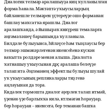
Диалогик телмәр аралашыуҙа киң ҡулланылған
форма һанала. Мәктәптә уҡыусыларҙың
бәйләнешле телмәрен үҫтереүҙе ошо форманан
башлау маҡсатҡа ярашлы. Диалог
аралашҡанда, ә йышыраҡ көнкүреш темаларға
әңгәмәләшеү барышында ҡулланыла.
Билдәле булыуынса, һөйләүсе һәм тың­лаусы бер
телмәр эшмәкәрлегенән икенсеһенә күскән
ваҡытта ролдәре менән алыша. Диалогта
ҡатнашыу уҡыусынан дө­рөҫ аралаша белеүҙе
талап итә. Әңгәмәнең эффектлы булыуы шулай
уҡ уҡыусының репликаларҙы тиҙ генә
аңлауынан да тора.
Көндәлек тормошта диалог әҙерлек талап итмәй,
үҙенән-үҙе барлыҡҡа килә, көтөлмәгән һорауҙар,
бер һорауҙан – икенсегә, бер теманан башҡа