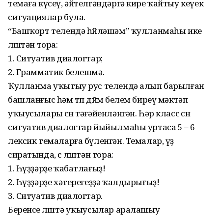
темаға күсеү, әйтелгәндәргә кире ҡайтыу кеүек
ситуациялар була.
“Башҡорт телендә һөйләшәм” ҡулланмаһы ике
өлөштән тора:
1. Ситуатив диалогтар;
2. Грамматик белешмә.
Ҡулланма уҡытыу рус телендә алып барылған
башланғыс һәм төп дөйөм белем биреү мәктәп
уҡыусылары өсөн тәғәйенләнгән. Һәр класс өсөн
ситуатив диалогтар йыйылмаһы уртаса 5 – 6
лексик темаларға бүленгән. Темалар, үҙ
сиратында, өс өлөштән тора:
1. Һүҙҙәрҙе ҡабатлағыҙ!
2. Һүҙҙәрҙе хәтерегеҙҙә ҡалдырығыҙ!
3. Ситуатив диалогтар.
Беренсе өлөштә уҡыусылар аралашыу