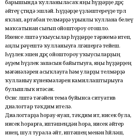
барышында ҡулланыласаҡ яңы һүҙҙәрҙе дөрөҫ
әйтеү өҫтөндә эшләй. Һүҙҙәрҙе үҙләштереүҙе төрлө
яҡлап, артабан телмәрҙә урынлы ҡуллана белеү
маҡсатынан сығып ойоштороу отошло.
Икенсе өлөштә уҡыусылар һүҙҙәрҙе тәржемә итеп,
аңлы рәүештә ҡулланыуға өлгәшергә тейеш.
Һүҙлек эшен дөрөҫ ойоштороу уҡыусыларҙың
әүҙем һүҙлек запасын байытыуға, яңы һүҙҙәрҙең
мәғәнәләрен асыҡлауға һәм уларҙы телмәрҙә
ҡулланыу күнекмәләрен камиллаштырыуға
булышлыҡ итәсәк.
Өсөнсө өлөштә тәғәйен тема буйынса ситуатив
диалогтар тәҡдим ителә.
Диалогтарҙа һорау-яуап, тәҡдим ит, нисек була,
нисек һорарға, иптәшеңдән һора, нисек әйтер
инең, шул турала әйт, иптәшең менән һөйләш,