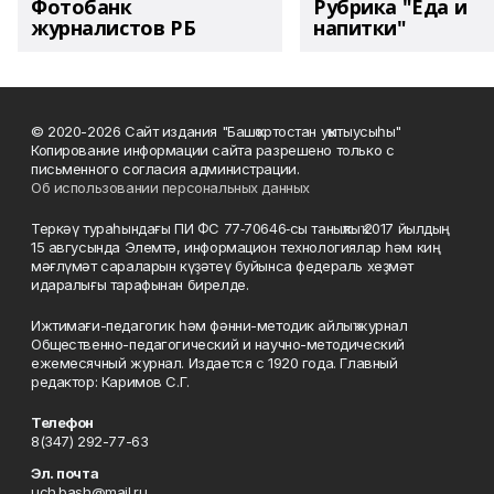
Фотобанк
Рубрика "Еда и
журналистов РБ
напитки"
© 2020-2026 Сайт издания "Башҡортостан уҡытыусыһы"
Копирование информации сайта разрешено только с
письменного согласия администрации.
Об использовании персональных данных
Теркәү тураһындағы ПИ ФС 77‑70646‑сы таныҡлыҡ 2017 йылдың
15 авгусында Элемтә, информацион технологиялар һәм киң
мәғлүмәт сараларын күҙәтеү буйынса федераль хеҙмәт
идаралығы тарафынан бирелде.
Ижтимағи-педагогик һәм фәнни-методик айлыҡ журнал
Общественно-педагогический и научно-методический
ежемесячный журнал. Издается с 1920 года. Главный
редактор: Каримов С.Г.
Телефон
8(347) 292-77-63
Эл. почта
uch.bash@mail.ru