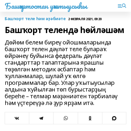
Башҡортостан уҡытыусыһы
Башҡорт теле һәм әҙәбиәте
2 ФЕВРАЛЯ 2021, 09:20
Башҡорт телендә һөйләшәм
Дөйөм белем биреү ойошмаларында
башҡорт телен дәүләт теле булараҡ
өйрәнеү буйынса федераль дәүләт
стандарттар талаптарына ярашлы
төҙөлгән методик әсбаптар һәм
ҡулланмалар, шулай уҡ өлгө
программалар бар. Улар уҡытыусылар
алдына ҡуйылған төп бурыстарҙың
береһе – телмәр мәҙәниәтен тәрбиәләү
һәм үҫтереүҙә лә ҙур ярҙам итә.