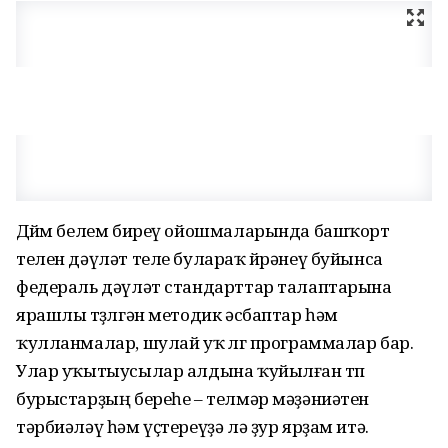
Дөйөм белем биреү ойошмаларында башҡорт
телен дәүләт теле булараҡ өйрәнеү буйынса
федераль дәүләт стандарттар талаптарына
ярашлы төҙөлгән методик әсбаптар һәм
ҡулланмалар, шулай уҡ өлгө программалар бар.
Улар уҡытыусылар алдына ҡуйылған төп
бурыстарҙың береһе – телмәр мәҙәниәтен
тәрбиәләү һәм үҫтереүҙә лә ҙур ярҙам итә.