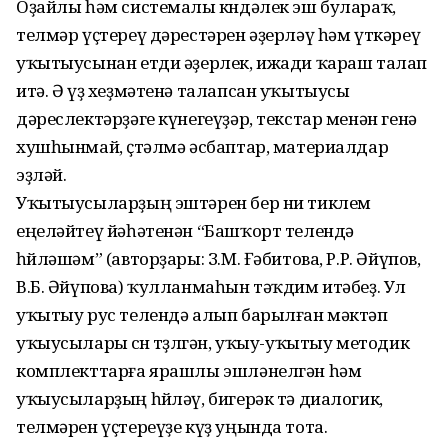
Оҙайлы һәм системалы көндәлек эш булараҡ,
телмәр үҫтереү дәрестәрен әҙерләү һәм үткәреү
уҡытыусынан етди әҙерлек, ижади ҡараш талап
итә. Ә үҙ хеҙмәтенә талапсан уҡытыусы
дәреслектәрҙәге күнегеүҙәр, текстар менән генә
хушһынмай, өҫтәлмә әсбаптар, материалдар
эҙләй.
Уҡытыусыларҙың эштәрен бер ни тиклем
еңеләйтеү йәһәтенән “Башҡорт телендә
һөйләшәм” (авторҙары: З.М. Ғәбитова, Р.Р. Әйүпов,
В.Б. Әйүпова) ҡулланмаһын тәҡдим итәбеҙ. Ул
уҡытыу рус телендә алып барылған мәктәп
уҡыусылары өсөн төҙөлгән, уҡыу-уҡытыу методик
комплекттарға ярашлы эшләнелгән һәм
уҡыусыларҙың һөйләү, бигерәк тә диалогик,
телмәрен үҫтереүҙе күҙ уңында тота.