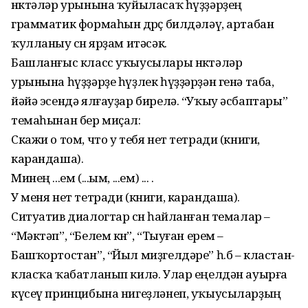
нөктәләр урынына ҡуйыласаҡ һүҙҙәрҙең
грамматик формаһын дөрөҫ билдәләү, артабан
ҡулланыу өсөн ярҙам итәсәк.
Башланғыс класс уҡыусылары нөктәләр
урынына һүҙҙәрҙе һүҙлек һүҙҙәрҙән генә таба,
йәйә эсендә ялғауҙар бирелә. “Уҡыу әсбаптары”
темаһынан бер миҫал:
Скажи о том, что у тебя нет тетради (книги,
карандаша).
Минең ...ем (...ым, ...ем) ... .
У меня нет тетради (книги, карандаша).
Ситуатив диалогтар өсөн һайланған темалар –
“Мәктәп”, “Белем көнө”, “Тыуған ерем –
Башҡортостан”, “Йыл миҙгелдәре” һ.б – кластан-
класҡа ҡабатланып килә. Улар еңелдән ауырға
күсеү принцибына нигеҙләнеп, уҡыусыларҙың