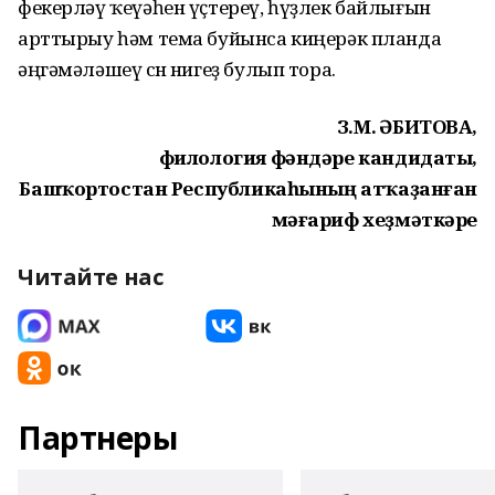
фекерләү ҡеүәһен үҫтереү, һүҙлек байлығын
арттырыу һәм тема буйынса киңерәк планда
әңгәмәләшеү өсөн нигеҙ булып тора.
З.М. ҒӘБИТОВА,
филология фәндәре кандидаты,
Башҡортостан Республикаһының атҡаҙанған
мәғариф хеҙмәткәре
Читайте нас
Партнеры