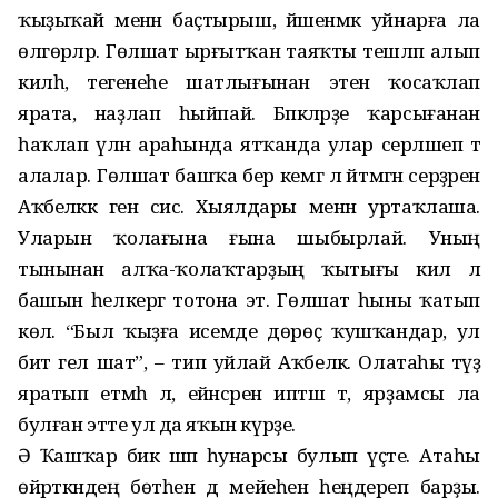
ҡыҙыҡай менән баҫтырыш, йәшенмәк уйнарға ла
өлгөрәләр. Гөлшат ырғытҡан таяҡты тешләп алып
килһә, тегенеһе шатлығынан этен ҡосаҡлап
ярата, наҙлап һыйпай. Бәпкәләрҙе ҡарсығанан
һаҡлап үлән араһында ятҡанда улар серләшеп тә
алалар. Гөлшат башҡа бер кемгә лә әйтмәгән серҙәрен
Аҡбеләккә генә сисә. Хыялдары менән уртаҡлаша.
Уларын ҡолағына ғына шыбырлай. Уның
тынынан алҡа-ҡолаҡтарҙың ҡытығы килә лә
башын һелкергә тотона эт. Гөлшат һыны ҡатып
көлә. “Был ҡыҙға исемде дөрөҫ ҡушҡандар, ул
бит гел шат”, – тип уйлай Аҡбеләк. Олатаһы тәүҙә
яратып етмәһә лә, ейәнсәренә иптәш тә, ярҙамсы ла
булған этте ул да яҡын күрҙе.
Ә Ҡашҡар бик шәп һунарсы булып үҫте. Атаһы
өйрәткәндең бөтәһен дә мейеһенә һеңдереп барҙы.