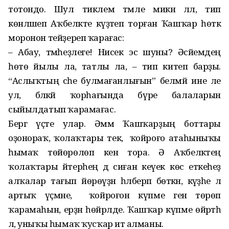
тотондо. Шул тиклем тәмле микән әллә, тип
көнләшеп Аҡбеләкте күҙәтеп торған Ҡашҡар һөткә
моронон тейҙереп ҡарағас:
– Абау, тәмһеҙлеге! Нисек эсә шуны? Әсәйемдең
һөтө йылы ла, татлы ла, – тип китеп барҙы.
“Аслыҡтың әсәһе булмағанлығын” белмәй ине әле
ул, бәләкәй ҡорһағында бүре балаларын
сыйылдатып ҡарамағас.
Бергә үҫте улар. Әммә Ҡашҡарҙың боттары
оҙонораҡ, ҡолаҡтары текә, ә ҡойроғо атаһыныҡы
һымаҡ төйөрөлөп кенә тора. Ә Аҡбеләктең
ҡолаҡтары әйтерһең дә сиған кеүек көс еткеһеҙ
алҡалар тағып йөрөүҙән һәлберәп бөткән, кәүҙәһе лә
артыҡ үҫмәне, ә ҡойроғон күпме генә төрөп
ҡарамаһын, ерҙән һөйрәлде. Ҡашҡар күпме өйрәтһә
лә, уныҡы һымаҡ ҡусҡар итә алманы.