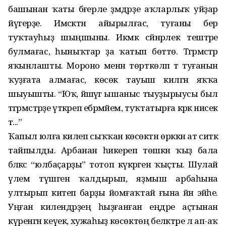
башынан ҡаты бәғерле әҙәмдәрҙе аҡларлыҡ уйҙар
йүгерҙе. Имсәктән айырылғас, туғаны бер
туҡтауһыҙ шыңшыны. Икмәк сәйнәрлек тештәре
булмағас, һыныҡтар ҙа ҡатып бөттө. Тәгәрмәстәр
яҡынлашты. Мороно менән төрткөләп тә туғанын
ҡуҙғата алмағас, көсөк тауыш килгән яҡҡа
шыуышты. “Юҡ, йәшәүгә ышаныс тыуҙырыусы был
тәгәрмәстәрҙе үткәреп ебәрмәйем, туҡтатырға кәрәк нисек
тә...”
Ҡапыл юлға килеп сыҡҡан көсөктән өрккән ат ситкә
тайпылды. Арбанан һикереп төшкән ҡыҙ бала
бәләкәс “юлбаҫарҙы” тотоп күкрәгенә ҡыҫты. Шулай
үлем түшәген ҡалдырып, яҙмыш арбаһына
ултырып китеп барҙы йомғаҡтай ғына йән эйәһе.
Уңған килендәрҙең һыҙғанған еңдәре аҫтынан
күренгән кеүек, хужаһыҙ көсөктөң беләктәре лә ап-аҡ