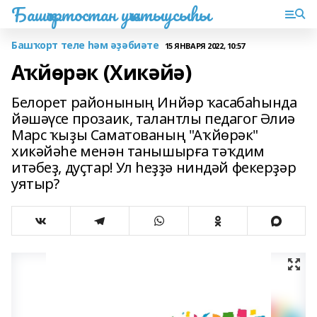
Башҡортостан уҡытыусыһы
Башҡорт теле һәм әҙәбиәте
15 ЯНВАРЯ 2022, 10:57
Аҡйөрәк (Хикәйә)
Белорет районының Инйәр ҡасабаһында
йәшәүсе прозаик, талантлы педагог Әлиә
Марс ҡыҙы Саматованың "Аҡйөрәк"
хикәйәһе менән танышырға тәҡдим
итәбеҙ, дуҫтар! Ул һеҙҙә ниндәй фекерҙәр
уятыр?