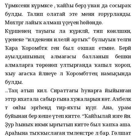
Үрмәксенән күрмәксе , ҡайһы берҙә унан да сосыраҡ
булды. Талип олатай эте менән ғорурланды.
Мөхтәргә лайыҡ алмаш үҫеүенә һөйөндө.
Күршенең тауығы ла күркәләй, тип көнләшкән,
үҙенеке “илдекенән илеләй артыҡ” булыуын теләгән
Ҡара Ҡоромбәткә генә был оҡшап етмәне. Берәй
ауылдашының алмағасы балланып бешкән
алмаларға төрөнөп ултырғанда ҡапыл ҡороп,
ҡыу ағасҡа әйләнеүе лә Ҡоромбәттең намыҫында
булды.
...Таң атып килә. Сираттағы һунарға йыйынған
эттәр ихатала сабыр ғына хужаларын көтә. Аҡбеләк
тә ояһы эргәһендә тирә-яҡты күҙәтә. Ана, урам
буйынан бер кеше үтеп китте. “Ҡайһылай изге йән.
Ҙур һыныҡ икмәк ырғытып китте был ҡапҡа аша.
Араһына тыҡҡыслаған тәмлекәстәре лә бар. Гөлшат