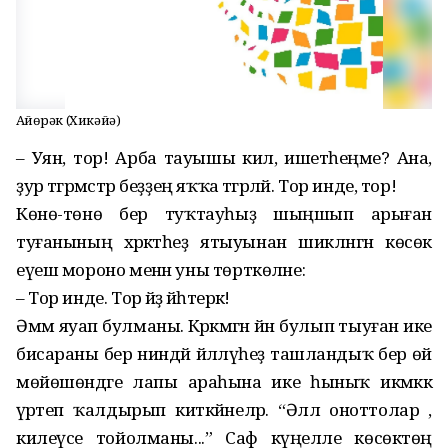
Аҡйөрәк (Хикәйә)
– Уян, тор! Арба тауышы килә, ишетәһеңме? Ана,
ҙур тәгәрмәстәр беҙҙең яҡҡа тәгәрләй. Тор инде, тор!
Көнө-төнө бер туҡтауһыҙ шыңшып арыған
туғанының хәрәкәтһеҙ ятыуынан шикләнгән көсөк
еүеш мороно менән уны төрткөләне:
– Тор инде. Тор әйҙә йәһәтерәк!
Әммә яуап булманы. Кәрәкмәгән йән булып тыуған ике
бисараны бер ниндәй йәлләүһеҙ ташландыҡ бер өй
мөйөшөндәге лапы араһына ике һыныҡ икмәккә
әүрәтеп ҡалдырып киткәйнеләр. “Әллә оноттолар ,
килеүсе тойолманы...” Саф күңелле көсөктөң