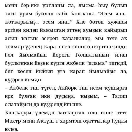
менән бер-ике уртланы ла, лысма һыу булып
тағы урам буйлап саба башланы. “Эсем яна...
ҡотҡарығыҙ... эсем яна...” Хәле бөтөп хужаһы
эргәһенә килеп йығылған эттең ауыҙын ҡайырып
асып ҡатыҡ эсереп ҡаранылар, әммә теге аҡ
төймәләр үҙенең ҡара эшен эшләп өлгөргәйне инде.
Гел йылмайып йөрөгән Гөлшатының илап
буҫлыҡҡан йөҙөн күргән Аҡбеләк “илама” тигәндәй,
бөтә көсөн йыйып уға ҡарап йылмайҙы ла,
күҙҙәрен йомдо.
– Аҡбеләк тип түгел, Аҡйөрәк тип исем ҡушырға
кәрәк булған икән дуҫыңа, ҡыҙым, – Талип
олатайҙың да күҙҙәрендә йәш ине.
Ҡашҡарҙы үлемдән ҡотҡарған оло йәнле этте
Мөхтәр менән Аҡтүш тә хөрмәтләп оҙаттылар һуңғы
юлға.