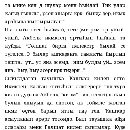
та мине көн дә шулар менән һыйлай. Тик улар
ҡағыҙ тышлы , әрсеп ашарға кәрәк, ә бында әҙер, икмәк
араһына ҡыҫтырылған.”
Шатлығы эсенә һыймай, теге әҙәмгә рәхмәттәр уҡый-
уҡый, Аҡбеләк икмәктең яртыһын һыйпап та
ҡуйҙы. “Гөлшат биргән тәмлекәстәр былай әсе
түгелсе...Ә былар ашҡаҙанға тамаҡты йыртып
төштө... ут... ут яна эсемдә... нимә булды уй... эсем
яна... һыу, һыу эсергә кәрәк тиҙерәк...”
Сыйылдаған тауышҡа Ҡашҡар килеп етте.
Икмәктең ҡалған яртыһын эләктерергә туп-тура
килгән дуҫына Аҡбеләк, “килмә” тип, эсенең ялҡын
булып яныуын да онотоп, аҡ төймәле ҡалған
икмәк өҫтөнә барып ятты тиҙ генә. Ҡашҡар
асыуланып өрөргә тотондо. Был тауышҡа өйҙән
олатаһы менән Гөлшат килеп сыҡтылар. Күҙе