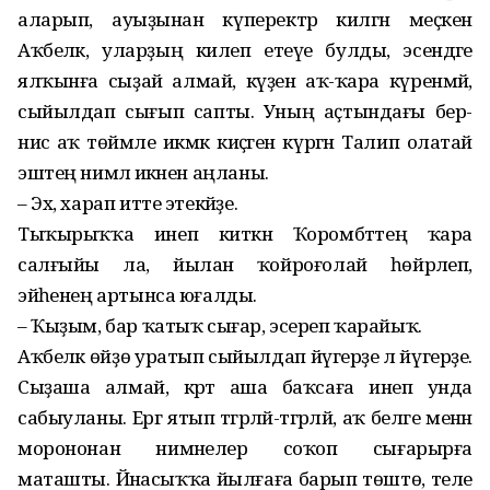
аларып, ауыҙынан күперектәр килгән меҫкен
Аҡбеләк, уларҙың килеп етеүе булды, эсендәге
ялҡынға сыҙай алмай, күҙенә аҡ-ҡара күренмәй,
сыйылдап сығып сапты. Уның аҫтындағы бер-
нисә аҡ төймәле икмәк киҫәген күргән Талип олатай
эштең нимәлә икәнен аңланы.
– Эх, харап итте этекәйҙе.
Тыҡырыҡҡа инеп киткән Ҡоромбәттең ҡара
салғыйы ла, йылан ҡойроғолай һөйрәлеп,
эйәһенең артынса юғалды.
– Ҡыҙым, бар ҡатыҡ сығар, эсереп ҡарайыҡ.
Аҡбеләк өйҙө уратып сыйылдап йүгерҙе лә йүгерҙе.
Сыҙаша алмай, кәртә аша баҡсаға инеп унда
сабыуланы. Ергә ятып тәгәрләй-тәгәрләй, аҡ беләге менән
морононан нимәнелер соҡоп сығарырға
маташты. Йәнасыҡҡа йылғаға барып төштө, теле