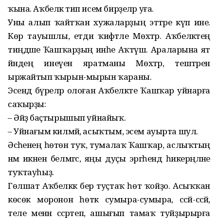
ҡына. Аҡбеләк тип исем бирҙеләр уға.
Уны алып ҡайтҡан хужаларҙың эттәре күп ине.
Көр тауышлы, етди ҡиәфәтле Мөхтәр. Аҡбеләктең
тиңдәше Ҡашҡарҙың инәһе Аҡтүш. Араларына ят
йәндең инеүен яратманы Мөхтәр, тештәрен
ыржайтып ҡырын-мырын ҡараны.
Эсендә бүреләр олоған Аҡбеләкте Ҡашҡар уйнарға
саҡырҙы:
– Әйҙә баҫтырышып уйнайыҡ.
– Уйнағым килмәй, асыҡтым, эсем ауырта шул.
Әсәһенең һөтөнә туҡ, тумалаҡ Ҡашҡар, аслыҡтың
нәмә икәнен белмәгәс, яңы дуҫы эргәһендә һикерәңләне
туҡтауһыҙ.
Гөлшат Аҡбеләккә бер туҫтаҡ һөт ҡойҙо. Асыҡҡан
көсөк моронон һөткә сумыра-сумыра, сәсәй-сәсәй,
теле менән сәсрәтеп, ашығып тамаҡ туйҙырырға