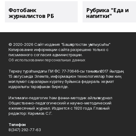
Фотобанк
Рубрика "Еда и
журналистов РБ
напитки"
© 2020-2026 Сайт издания "Башҡортостан уҡытыусыһы"
Копирование информации сайта разрешено только с
письменного согласия администрации.
Об использовании персональных данных
Теркәү тураһындағы ПИ ФС 77‑70646‑сы таныҡлыҡ 2017 йылдың
15 авгусында Элемтә, информацион технологиялар һәм киң
мәғлүмәт сараларын күҙәтеү буйынса федераль хеҙмәт
идаралығы тарафынан бирелде.
Ижтимағи-педагогик һәм фәнни-методик айлыҡ журнал
Общественно-педагогический и научно-методический
ежемесячный журнал. Издается с 1920 года. Главный
редактор: Каримов С.Г.
Телефон
8(347) 292-77-63