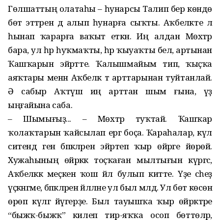
Гөлшаттың олатаһы – һунарсы Талип бер көндө
бөтә эттәрен дә алып һунарға сыҡты. Аҡбеләкте лә
һынап ҡарарға ваҡыт еткән. Иң алдан Мөхтәр
бара, ул һәр һуҡмаҡты, һәр ҡыуаҡты белә, артынан
Ҡашҡарын эйәртте. Ҡалышмайым тип, ҡыҫҡа
аяҡтары менән Аҡбеләк тә арттарынан туйтанлай.
Ә сабыр Аҡтүш иң арттан шым ғына, үҙ
ыңғайына саба.
– Шымығыҙ... – Мөхтәр туҡтай. Ҡашҡар
ҡолаҡтарын ҡайсылап ергә боҫа. Ҡараһалар, күл
ситендә генә бәпкәләрен эйәртеп ҡыр өйрәге йөрөй.
Хужаһының өйрәккә тоҫҡаған мылтығын күргәс,
Аҡбеләккә меҫкен ҡош йәл булып китте. Үҙе әсәһеҙ
үҫкәнгәме, бәпкәләрен йәлләне ул был мәлдә. Ул бөтә көсөнә
өрөп күлгә йүгерҙе. Был тауышҡа ҡыр өйрәктәре
“быжҡ-быжҡ” килеп тирә-яҡҡа осоп бөттөләр,