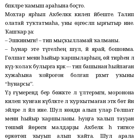
бәпкәләре ҡамыш араһына боҫто.
Мохтар ярһып Аҡбеләккә килеп йәбеште. Талип
олатай туҡтатмаһа, уны өҙгөсләп ырғытыр ине.
Ҡашҡар ҙа:
– Эшкинмәгән! – тип мыҫҡылламай ҡалманы.
– Һунар эте түгелһең шул, йә ярай, бошонма.
Гөлшат менән һыйыр ҡаршыларһың, өй тирәһенә лә
күҙ-ҡолаҡ булырға кәрәк –- тип башынан һыйпаған
хужаһына ҡойроғон болғап рәхмәт уҡыны
“һунарсы”.
Үҙ ғүмерендә бер бөжәкте лә үлтермәгән, моронона
килеп ҡунған күбәләкте лә ҡурҡытмаған эткә бөтә йән
эйәләре лә йәл ине. Шул көндән алып улар Гөлшат
менән һыйыр ҡаршыланы. Һуңға ҡалып тауҙан
төшмәй йөрөгән малдарҙы Аҡбеләк һә тигәнсе
өркөтөп ҡыуып алып ҡайта. Шул арала