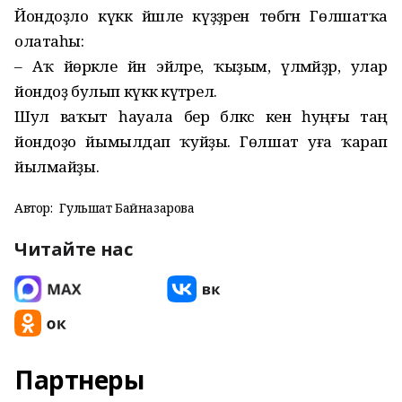
Йондоҙло күккә йәшле күҙҙәрен төбәгән Гөлшатҡа
олатаһы:
– Аҡ йөрәкле йән эйәләре, ҡыҙым, үлмәйҙәр, улар
йондоҙ булып күккә күтәрелә.
Шул ваҡыт һауала бер бәләкәс кенә һуңғы таң
йондоҙо йымылдап ҡуйҙы. Гөлшат уға ҡарап
йылмайҙы.
Автор:
Гульшат Байназарова
Читайте нас
Партнеры