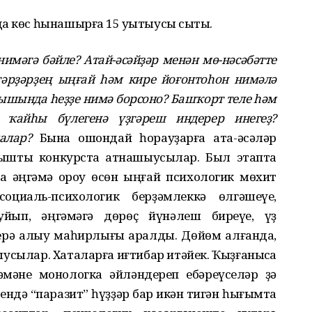
а көс һынашырға 15 уҡытыусы сыҡты.
имәгә бәйле? Атай-әсәйҙәр менән мө-нәсәбәтте
тәрҙәрҙең ыңғай һәм кире йоғонтоһон нимәлә
ышында һеҙҙе нимә борсоно? Башҡорт теле һәм
ң ҡайһы бүлегенә үҙгәреш индерер инегеҙ?
алар?
Бына ошондай һорауҙарға ата-әсәләр
рышты конкурста ҡатнашыусылар. Был этапта
а әңгәмә ҡороу өсөн ыңғай психологик мөхит
оциаль-психологик берҙәмлеккә өлгәшеүе,
ҡуйып, әңгәмәгә дөрөҫ йүнәлеш биреүе, үҙ
ерә алыу маһирлығы ҡаралды. Дөйөм алғанда,
усылар. Хаталарға иғтибар итәйек. Ҡыҙғанысҡа
әмәне монологка әйләндереп ебәреүселәр ҙә
ендә “паразит” һүҙҙәр бар икән тигән һығымта