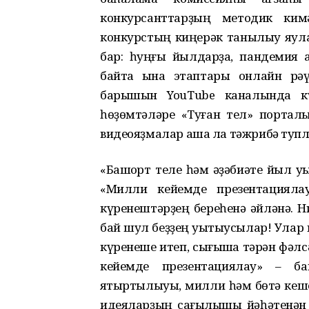
конкурсанттарҙың методик ки
конкурстың киңерәк танылыу яулай
бар: һуңғы йылдарҙа, пандемия 
байтаҡ ҡына этаптары онлайн р
барышын YouTube каналында кү
һөҙөмтәләре «Туған тел» порталы
видеояҙмалар аша ла тәжрибә туп
«Башҡорт теле һәм әҙәбиәте йыл у
«Милли кейемде презентацияла
күренештәрҙең береһенә әйләнә. Ни
бай шул беҙҙең уҡытыусылар! Улар
күренеше итеп, сығышҡа тәрән фәлсә
кейемде презентациялау» – баш
яҡтыртылыуы, милли һәм бөтә кеше
идеяларҙың сағылышы йәһәтенән