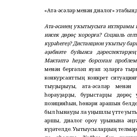
«Ата-әсәләр менән диалог» этабынд
Ата-әсәнең уҡытыусыға ихтирамы н
нисек дөрөҫ ҡорорға? Социаль сел
күрәһегеҙ? Дистанцион уҡытыу бар
әҙәбиәте буйынса дәреслектәрҙе
Мәктәптә һеҙҙе борсоған проблем
менән бергәләп яуап эҙләргә ты
конкурсанттың конкрет ситуацияғ
тыуҙырыуы, ата-әсәләр менән с
һорауҙарҙы, бурыстарҙы дөрөҫ 
позицияһын, һөнәри ҡарашын белд
был һынауҙы ла уңышлы үтте уҡыты
ҡаршы, диалог ҡороу урынына әңг
күҙәтелде. Уҡытыусыларҙың телмәр