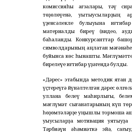
комиссияһы ағзалары, тәү сир
төҙөлөүенә, уҡытыусыларҙың ар
үҙенсәлекле булыуына иғтиба
материалды биреү (видео, ауди
баһаланды. Конкурсанттар башҡ
символдарының аңлатҡан мәғәнәһен
буйынса көс һынашты. Мәғлүмәтте
бирелеүе иғтибар үҙәгендә булды.
«Дәрес» этабында методик яҡтан д
үҫтереүгә йүнәлтелгән дәрес өлгөл
ҡуллана белеү маһирлығы, белем
мәғлүмәт сығанаҡтарының күп төр
һөҙөмтәләрҙе уңышлы тормошҡа аш
уҡыусыларҙа мотивация уятыуҙа 
Тәрбиәүи әһәмиәткә эйә, сағы