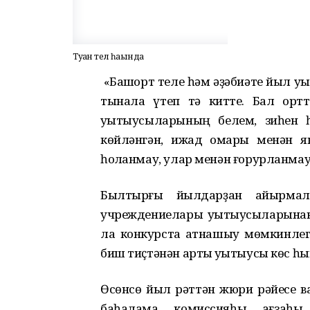
Туған тел һағында
«Башҡорт теле һәм әҙәбиәте йыл уҡ
тынала үтеп тә китте. Бал ҡорт
уҡытыусыларының белем, зиһен 
көйләнгән, ижад ҡомары менән я
һоҡланмау, улар менән ғорурланмау
Былтырғы йылдарҙан айырма
учреждениелары уҡытыусыларынан
ла конкурста ҡатнашыу мөмкинлег
биш тиҫтәнән артыҡ уҡытыусы көс һ
Өсөнсө йыл рәттән жюри рәйесе в
баһалама комиссияһы ағзаһы