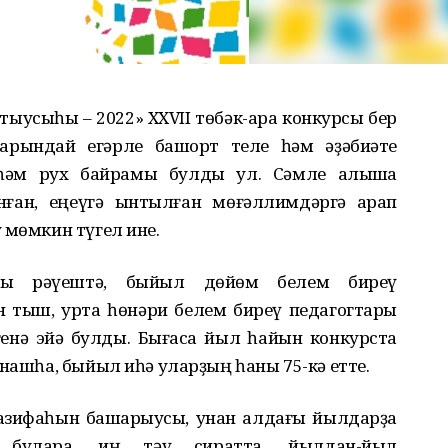
ытыусыһы – 2022» XXVII төбәк-ара конкурсы бер
тарындай егәрле башҡорт теле һәм әҙәбиәте
һәм рух байрамы булды ул. Сәмле алышҡа
нған, еңеүгә ынтылған мөғәллимдәргә ҡарап
 мөмкин түгел ине.
лы рәүештә, быйыл дөйөм белем биреү
 тыш, урта һөнәри белем биреү педагогтары
енә эйә булды. Бығаса йыл һайын конкурста
ынашһа, быйыл иһә уларҙың һаны 75-кә етте.
азифаһын башҡарыусы, унан алдағы йылдарҙа
 булараҡ, иң тәү сиратта, йылдан-йыл