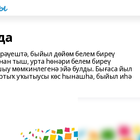
һы
да
рәүештә, быйыл дөйөм белем биреү
н тыш, урта һөнәри белем биреү
шыу мөмкинлегенә эйә булды. Бығаса йыл
артыҡ уҡытыусы көс һынашһа, быйыл иһә