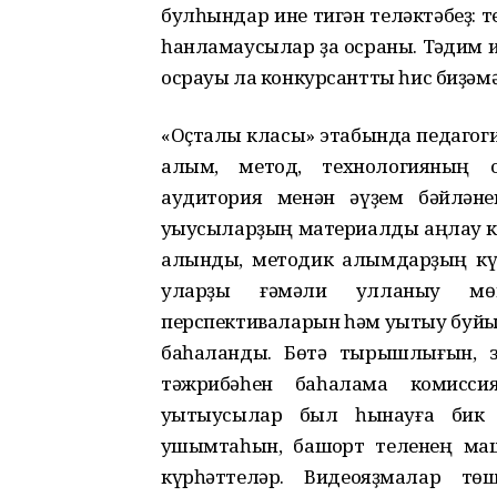
булһындар ине тигән теләктәбеҙ: те
һанламаусылар ҙа осраны. Тәҡдим 
осрауы ла конкурсантты һис биҙәмә
«Оҫталыҡ класы» этабында педагог
алым, метод, технологияның 
аудитория менән әүҙем бәйләне
уҡыусыларҙың материалды аңлау ки
алынды, методик алымдарҙың кү
уларҙы ғәмәли ҡулланыу мө
перспективаларын һәм уҡытыу буй
баһаланды. Бөтә тырышлығын, зи
тәжрибәһен баһалама комисси
уҡытыусылар был һынауға бик и
ҡушымтаһын, башҡорт теленең м
күрһәттеләр. Видеояҙмалар тө