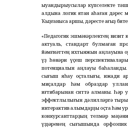
ҡыуандырыусылар күпселекте тәш
алдына логик яҡтан аҡһаған дәрес 
Ҡыҙғанысҡа ҡаршы, дәресте ҡағыҙ бит
«Педагогик эшмәкәрлектең визит 
актуаль, стандарт булмаған про
йәмғиәттең ихтыяжын аңлауына ҡор
үҙ һөнәри үҫеш перспективалар
потенциалын аңлауы баһаланды.
сығыш яһау оҫталығы, ижади ҡа
миҫалдар һәм образдар ҡулла
иғтибарынан ситтә ҡалманы. Һәр у
эффектлылығын дәлилләргә тыры
интерактив алымдарҙы оҫта һәм ур
конкурсанттарҙың телмәр мәҙән
үҙҙәренең сығышында орфоэпик