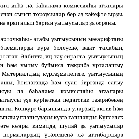
кил итһә лә, баһалама комиссияһы ағзалары
менән сығып тороусылар бер аҙ кәйефте ҡырҙы.
енә ҡарап алып барған уҡытыусылар ҙа осраны.
карточкаһы» этабы уҡытыусының мәғарифтағы
блемаларҙы күрә белеүенә, ваҡыт талабын,
олған. Әлбиттә, иң тәү сиратта, уҡытыусының
ын һәм уҡытыу буйынса тәжрибә уртаҡлашыу
 Материалдың күргәҙмәлелеге, уҡытыусының
рашы, һөйләгәндә һәм яуап биргәндә сағыу
ныуы ла баһалама комиссияһы ағзалары
ҡытыусы үҙе күрһәткән педагогик тәжрибәнең
шты. Конкурс барышында уларҙың актив һәм
ынлы ҡулланыуҙары күҙгә ташланды. Күпселек
иәте юғары кимәлдә, шулай ҙа уҡытыусылар
 нормаларҙың үтәлешенә лә иғтибарлыраҡ