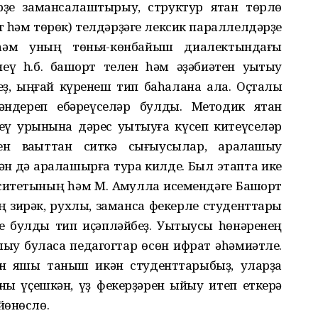
рҙе замансалаштырыу, структур яҡтан төрлө
орт һәм төрөк) телдәрҙәге лексик параллелдәрҙе
һәм уның төньяҡ-көнбайыш диалектындағы
ү һ.б. башҡорт телен һәм әҙәбиәтен уҡытыу
ҙ, ыңғай күренеш тип баһалана ала. Оҫталыҡ
әндереп ебәреүселәр булды. Методик яҡтан
ү урынына дәрес уҡытыуға күсеп китеүселәр
йен ваҡыттан ситкә сығыусылар, аралашыу
нән дә аралашырға тура килде. Был этапта ике
ситетының һәм М. Аҡмулла исемендәге Башҡорт
 зирәк, рухлы, заманса фекерле студенттары
е булды тип иҫәпләйбеҙ. Уҡытыусы һөнәренең
ыу буласаҡ педагогтар өсөн ифрат әһәмиәтле.
ән яҡшы таныш икән студенттарыбыҙ, уларҙа
ыҡ үҫешкән, үҙ фекерҙәрен ҡыйыу итеп еткерә
йөнөслө.