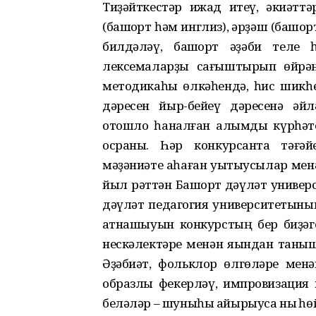
Тиҙәйткестәр ижад итеү, әкиәттә
(башҡорт һәм инглиз), ҡәрҙәш (башҡ
билдәләү, башҡорт әҙәби теле 
лексемаларҙы сағыштырып өйрәне
методикаһы өлкәһендә, һис шикһе
дәресен йыр-бейеү дәресенә әйл
отошло һаналған алымды күрһәте
осраны. Һәр конкурсантҡа тәғә
мәҙәниәте аҡһаған уҡытыусылар ме
йыл рәттән Башҡорт дәүләт универ
дәүләт педагогия университетының
ҡатнашыуын конкурстың бер биҙәг
нескәлектәре менән яҡындан таныш
Әҙәбиәт, фольклор өлгөләре мен
образлы фекерләү, импровизация н
беләләр – шуныһы айырыуса ныҡ һө