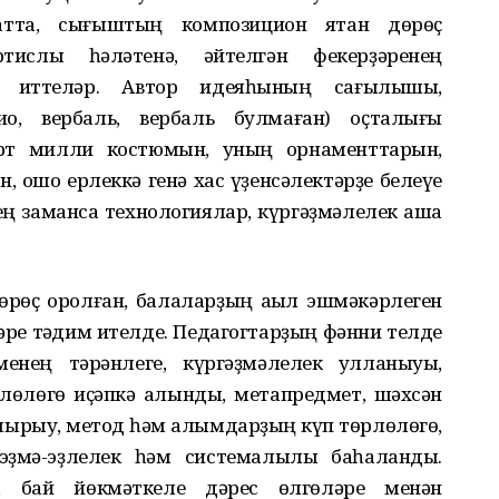
атта, сығыштың композицион яҡтан дөрөҫ
тислыҡ һәләтенә, әйтелгән фекерҙәренең
р иттеләр. Автор идеяһының сағылышы,
о, вербаль, вербаль булмаған) оҫталығы
орт милли костюмын, уның орнаменттарын,
, ошо ерлеккә генә хас үҙенсәлектәрҙе белеүе
ң заманса технологиялар, күргәҙмәлелек аша
өрөҫ ҡоролған, балаларҙың аҡыл эшмәкәрлеген
әре тәҡдим ителде. Педагогтарҙың фәнни телде
енең тәрәнлеге, күргәҙмәлелек ҡулланыуы,
лөлөгө иҫәпкә алынды, метапредмет, шәхсән
ырыу, метод һәм алымдарҙың күп төрлөлөгө,
эҙмә-эҙлелек һәм системалылыҡ баһаланды.
у, бай йөкмәткеле дәрес өлгөләре менән