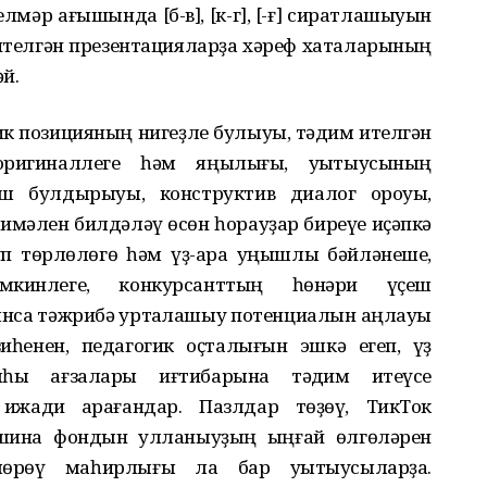
лмәр ағышында [б-в], [к-г], [ҡ-ғ] сиратлашыуын
ителгән презентацияларҙа хәреф хаталарының
й.
ик позицияның нигеҙле булыуы, тәҡдим ителгән
оригиналлеге һәм яңылығы, уҡытыусының
ш булдырыуы, конструктив диалог ҡороуы,
мәлен билдәләү өсөн һорауҙар биреүе иҫәпкә
п төрлөлөгө һәм үҙ-ара уңышлы бәйләнеше,
мкинлеге, конкурсанттың һөнәри үҫеш
ынса тәжрибә уртаҡлашыу потенциалын аңлауы
һенен, педагогик оҫталығын эшкә егеп, үҙ
яһы ағзалары иғтибарына тәҡдим итеүсе
жади ҡарағандар. Пазлдар төҙөү, ТикТок
ашина фондын ҡулланыуҙың ыңғай өлгөләрен
шөрөү маһирлығы ла бар уҡытыусыларҙа.