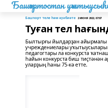
Башҡортостан уҡытыусы
Башҡорт теле һәм әҙәбиәте
2 ИЮНЯ 2022, 07:07
Туған тел һағын
Былтырғы йылдарҙан айырмалы 
учреждениелары уҡытыусыларына
педагогтары ла конкурста ҡатна
һайын конкурста биш тиҫтәнән 
уларҙың һаны 75-кә етте.