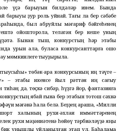
мәле үҫә барыуын билдәләр инем. Бында
 барыуы ҙур роль уйнай. Тағы ла бер сәбәбе
арҡаһында, был абруйлы мәғариф бәйгеһенең
әүештә ойошторола, теләгән бер кеше уның
ҙәтә. Бынан тыш, конкурстың һәр этабы
нда урын ала, буласаҡ конкурсанттарға ошо
лау мөмкинлеге тыуҙырыла.
ҡытыусыһы» төбәк-ара конкурсының иң тәүге –
у» – этабы икенсе йыл рәттән иң сағыу
 тиһәң дә, төҫкә сибәр, һүҙгә йор, фантазияға
 конкурстың ябай ғына бер этабын тотош сәхнә
фәүи мәғәнә һала белә. Беҙҙең ҡарашҡа, «Милли
ҡорт халҡының рухи-әхлаҡи ҡиммәттәренең
лек рухи мәҙәниәтенә һөйөү тәрбиәләүҙә яңы
 бик уңышлы уйланылған этап ул. Баһалама