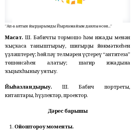
“Ап-аҡ алтын йырҙарымды Йырламайым данлыҡ өсөн...”
Маҡсат.
Ш. Бабичтың тормошо һәм ижады менән
ҡыҫҡаса таныштырыу, шиғырҙың йөкмәткеһен
үҙләштереү; һөйләү телмәрен үҫтереү “антитеза”
төшөнсәһен аңлатыу; шағир ижадына
ҡыҙыҡһыныу уятыу.
Йыһазландырыу.
Ш. Бабич портреты,
китаптары, һүҙлектәр, проектор.
Дәрес барышы
Ойоштороу моменты.