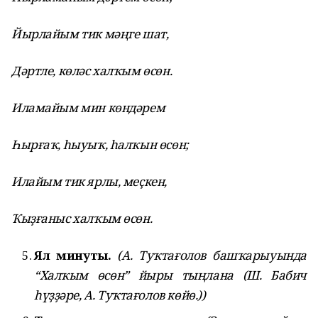
Йырлайым тик мәңге шат,
Дәртле, көләс халҡым өсөн.
Иламайым мин көндәрем
Һырғаҡ, һыуыҡ, һалҡын өсөн;
Илайым тик ярлы, меҫкен,
Ҡыҙғаныс халҡым өсөн.
Ял минуты.
(А. Туҡтағолов башҡарыуында
“Халҡым өсөн” йыры тыңлана (Ш. Бабич
һүҙҙәре, А. Туҡтағолов көйө.))