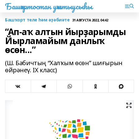
Башҡортостан уҡытыусыһы
Башҡорт теле һәм әҙәбиәте
31 АВГУСТА 2022, 04:42
“Ап-аҡ алтын йырҙарымды
Йырламайым данлыҡ
өсөн...”
(Ш. Бабичтың “Халҡым өсөн” шиғырын
өйрәнеү. IX класс)