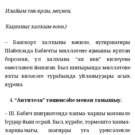
Илайым тик ярлы, меҫкен,
Ҡыҙғаныс халҡым өсөн.)
– Башҡорт халҡының вәкиле, яугиршағиры
Шәйехзада Бабичты милләтенең яҙмышы күптән
борсоған, ул халҡына “аҡ көн” килеүенә
өмөтләнеп йәшәгән. Был шиғырында милләтенең
яҡты киләсәге тураһында уйланыуҙары асыҡ
күренә.
“Антитеза” төшөнсәһе менән та­нышыу.
– Ш. Бабич шиғриәтендә ҡапма-ҡаршы мәғәнәле
һүҙҙәр йыш осрай. Был, күрәһең, тормоштоң ҡапма-
ҡаршылығы, шағирҙың уға үҙенсәлекле