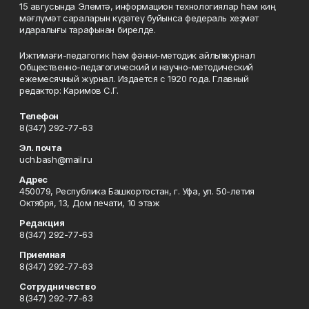
15 авгусында Элемтә, информацион технологиялар һәм киң
мәғлүмәт сараларын күҙәтеү буйынса федераль хеҙмәт
идаралығы тарафынан бирелде.
Ижтимағи-педагогик һәм фәнни-методик айлыҡ журнал
Общественно-педагогический и научно-методический
ежемесячный журнал. Издается с 1920 года. Главный
редактор: Каримов С.Г.
Телефон
8(347) 292-77-63
Эл. почта
uch.bash@mail.ru
Адрес
450079, Республика Башкортостан, г. Уфа, ул. 50-летия
Октября, 13, Дом печати, 10 этаж
Редакция
8(347) 292-77-63
Приемная
8(347) 292-77-63
Сотрудничество
8(347) 292-77-63