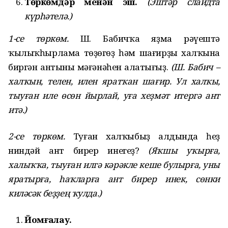
Төркөмдәр менән эш.
(Эштәр слайдта
күрһәтелә.)
1-се төркөм.
Ш. Бабичҡа яҙма рәүештә
ҡылыҡһырлама төҙөгөҙ һәм шағирҙың халҡына
биргән антының мәғәнәһен аңлатығыҙ.
(Ш. Бабич –
халҡын, телен, илен яратҡан шағир. Ул халҡы,
тыуған иле өсөн йырлай, уға хеҙмәт итергә ант
итә.)
2
-
се төркөм.
Туған халҡыбыҙ алдында һеҙ
ниндәй ант бирер инегеҙ?
(Яҡшы уҡырға,
халыҡҡа, тыуған илгә кәрәкле кеше булырға, уны
яратырға, һаҡларға ант бирер инек, сөнки
киләсәк беҙҙең ҡулда.)
Йомғаҡлау.