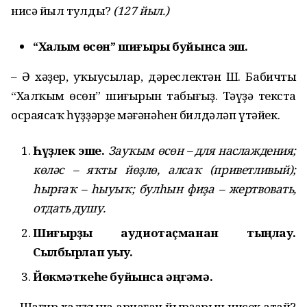
нисә йыл тулды?
(127 йыл.)
“Халҡым өсөн” шиғыры буйынса эш.
– Ә хәҙер, уҡыусылар, дәреслектән Ш. Бабичтың
“Халҡым өсөн” шиғырын табығыҙ. Тәүҙә текста
осраясаҡ һүҙҙәрҙең мәғәнәһен билдәләп үтәйек.
Һүҙлек эше.
Зауҡым өсөн – для наслаждения;
көләс – яҡты йөҙлө, алсаҡ (приветливый);
һырғаҡ – һыуыҡ; булһын фиҙа – жертвовать,
отдать душу.
Шиғырҙы аудиотаҫманан тыңлау.
Сылбырлап уҡыу.
Йөкмәткеһе буйынса әңгәмә.
– Шағир халҡына арнаған йырҙарын нисек атай?