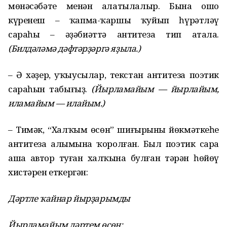
мөнәсәбәте менән аңлатылалыр. Бына ошо
күренеш – ҡапма-ҡаршы ҡуйып һүрәтләү
сараһы – әҙәбиәттә антитеза тип атала.
(Билдәләмә дәфтәрҙәргә яҙыла.)
– Ә хәҙер, уҡыусылар, текстан антитеза поэтик
сараһын табығыҙ.
(Йырламайым — йырлайым,
иламайым — илайым.)
– Тимәк, “Халҡым өсөн” шиғырының йөкмәткеһе
антитеза алымына ҡоролған. Был поэтик сара
аша автор туған халҡына булған тәрән һөйөү
хистәрен еткергән:
Дәртле ҡайнар йырҙарымды
Йырламайым дәртем өсөн;