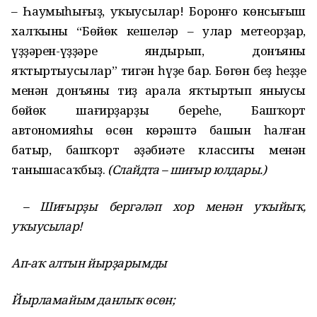
– Һаумыһығыҙ, уҡыусылар! Боронғо көнсығыш
халҡының “Бөйөк кешеләр – улар метеорҙар,
үҙҙәрен-үҙҙәре яндырып, донъяны
яҡтыртыусылар” тигән һүҙе бар. Бөгөн беҙ һеҙҙең
менән донъяны тиҙ арала яҡтыртып яныусы
бөйөк шағирҙарҙың береһе, Башҡорт
автономияһы өсөн көрәштә башын һалған
батыр, башҡорт әҙәбиәте классигы менән
танышасаҡбыҙ.
(Слайдта – шиғыр юлдары.)
– Шиғырҙы бергәләп хор менән уҡыйыҡ,
уҡыусылар!
Ап
-
аҡ алтын йырҙарымды
Йырламайым данлыҡ өсөн;