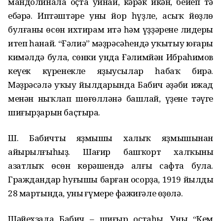
мандолинала оҫта уйнай, кәрәк икән, бейеп тә
ебәрә. Иптәштәре уны йор һүҙле, асыҡ йөҙлө
булғаны өсөн ихтирам итә һәм үҙҙәренең лидеры
итеп һанай. “Ғәлиә” мәҙрәсәһендә уҡытыу юғары
кимәлдә була, сөнки унда Ғәлимйән Ибраһимов
кеүек күренекле яҙыусылар һабаҡ бирә.
Мәҙрәсәлә уҡыу йылдарында Бабич әҙәби ижад
менән ныҡлап шөғөлләнә башлай, үҙенең тәүге
шиғырҙарын баҫтыра.
Ш. Бабичтың яҙмышы халыҡ яҙмышынан
айырылғыһыҙ. Шағир башҡорт халҡының
азатлыҡ өсөн көрәшендә алғы сафта була.
Граждандар һуғышы барған осорҙа, 1919 йылдың
28 мартында, уның ғүмере фажиғәле өҙөлә.
Шәйехзада Бабич – шиғыр оҫтаһы. Уның “Кем