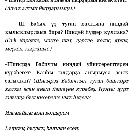
(Ап
-
аҡ алтын йырҙарымды.)
– Ш. Бабич үҙ туған халҡына ниндәй
ҡылыҡһырлама бирә? Ниндәй һүҙҙәр ҡуллана?
(Саф йөрәкле, мәңге шат, дәртле, көләс, ярлы,
меҫкен, ҡыҙғаныс.)
–Шиғырҙа Бабичтың ниндәй уйкисерештәрен
күрәһегеҙ? Ҡайһы юлдарҙа айырыуса асыҡ
сағылған? (
Шиғырҙа Бабичтың туған башҡорт
халҡы өсөн янып йәшәүен күрәбеҙ. Һуңғы дүрт
юлында был кисереше ныҡ һиҙелә:
Иламайым мин көндәрем
Һырғаҡ, һыуыҡ, һалҡын өсөн;