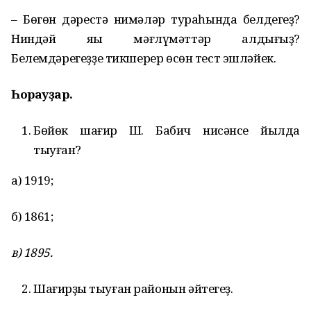
– Бөгөн дәрестә нимәләр тураһында белдегеҙ?
Ниндәй яңы мәғлүмәттәр алдығыҙ?
Белемдәрегеҙҙе тикшерер өсөн тест эшләйек.
Һорауҙар.
Бөйөк шағир Ш. Бабич нисәнсе йылда
тыуған?
а) 1919;
б) 1861;
в) 1895.
Шағирҙың тыуған районын әйтегеҙ.