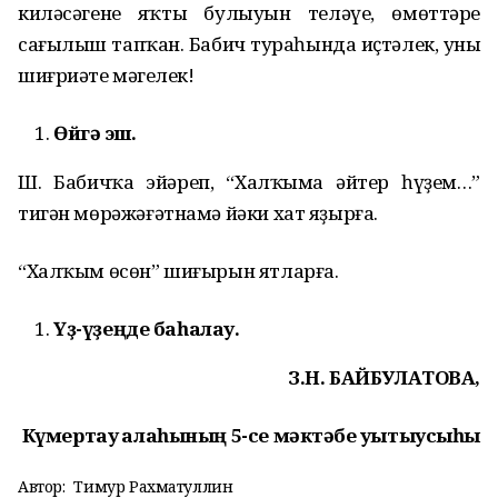
киләсәгенең яҡты булыуын теләүе, өмөттәре
сағылыш тапҡан. Бабич тураһында иҫтәлек, уның
шиғриәте мәңгелек!
Өйгә эш.
Ш. Бабичҡа эйәреп, “Халҡыма әйтер һүҙем…”
тигән мөрәжәғәтнамә йәки хат яҙырға.
“Халҡым өсөн” шиғырын ятларға.
Үҙ
-
үҙеңде
баһалау
.
З.Н. БАЙБУЛАТОВА,
Күмертау ҡалаһының 5-­се мәктәбе уҡытыусыһы
Автор:
Тимур Рахматуллин