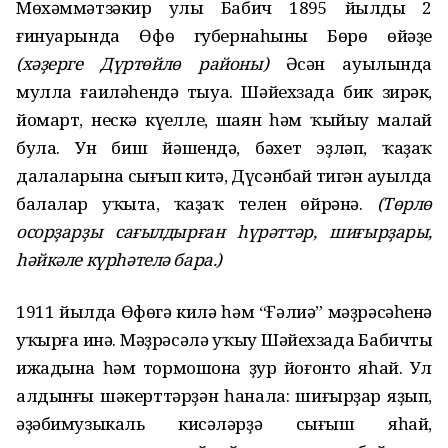
Мөхәммәтзәкир улы Бабич 1895 йылдың 2
ғинуарында Өфө губернаһының Бөрө өйәҙе
(хәҙерге Дүртөйлө районы)
Әсән ауылында
мулла ғаиләһендә тыуа. Шәйехзада бик зирәк,
йомарт, нескә күңелле, шаян һәм ҡыйыу малай
була. Ун биш йәшендә, бәхет эҙләп, ҡаҙаҡ
далаларына сығып китә, Дүсәнбай тигән ауылда
балалар уҡыта, ҡаҙаҡ телен өйрәнә.
(Төрлө
осорҙарҙы сағылдырған һүрәттәр, шиғырҙары,
һәйкәле күрһәтелә бара.)
1911 йылда Өфөгә килә һәм “Ғәлиә” мәҙрәсәһенә
уҡырға инә. Мәҙрәсәлә уҡыу Шәйехзада Бабичтың
ижадына һәм тормошона ҙур йоғонто яһай. Ул
алдынғы шәкерттәрҙән һанала: шиғырҙар яҙып,
әҙәбимузыкаль кисәләрҙә сығыш яһай,