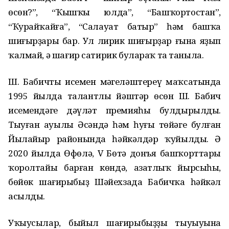
өсөн?”, “Ҡышҡы юлда”, “Башҡортостан”,
“Ҡурайҡайға”, “Салауат батыр” һәм башҡа
шиғырҙары бар. Ул лирик шиғырҙар ғына яҙып
ҡалмай, ә шағир сатирик булараҡ та таныла.
Ш. Бабичтың исемен мәңгеләштереү маҡсатында
1995 йылда талантлы йәштәр өсөн Ш. Бабич
исемендәге дәүләт премияһы булдырылды.
Тыуған ауылы Әсәндә һәм һуңғы төйәге булған
Йылайыр районында һәйкәлдәр ҡуйылды. Ә
2020 йылда Өфөлә, V Бөтә донъя башҡорттары
ҡоролтайы барған көндә, азатлыҡ йырсыһы,
бөйөк шағирыбыҙ Шәйехзада Бабичҡа һәйкәл
асылды.
Уҡыусылар, быйыл шағирыбыҙҙың тыуыуына