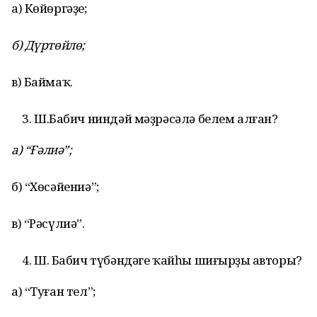
а) Көйөргәҙе;
б) Дүртөйлө;
в) Баймаҡ.
Ш.Бабич ниндәй мәҙрәсәлә белем алған?
а
) “
Ғәлиә
”;
б) “Хөсәйениә”;
в) “Рәсүлиә”.
Ш. Бабич түбәндәге ҡайһы шиғырҙың авторы?
а) “Туған тел”;