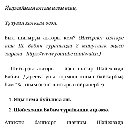
Йырлаймын алтын илем өсөн,
Үҙ туған халҡым өсөн.
Был шиғырҙың авторы кем?
(Интернет селтәре
аша Ш. Бабич тураһында 2 минутлыҡ видео
ҡарала – https://www.youtube.com/watch.)
– Шиғырҙың авторы – йәш шағир Шәйехзада
Бабич. Дәрестә уның тормош юлын байҡарбыҙ
һәм “Халҡым өсөн” шиғырын өйрәнербеҙ.
Яңы тема буйынса эш.
Шәйехзада Бабич тураһында әңгәмә.
Атаҡлы башҡорт шағиры Шәйехзада