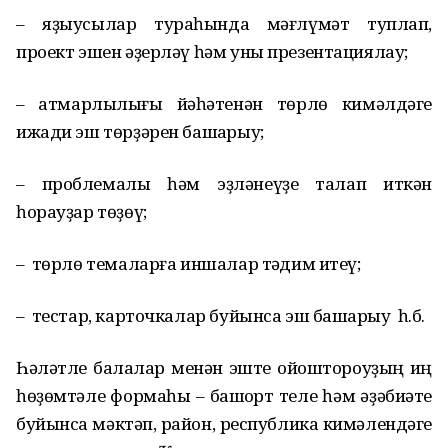
– яҙыусылар тураһында мәғлүмәт туплап,
проект эшен әҙерләү һәм уны презентациялау;
– ҡатмарлылығы йәһәтенән төрлө кимәлдәге
ижади эш төрҙәрен башҡарыу;
– проблемалы һәм эҙләнеүҙе талап иткән
һорауҙар төҙөү;
– төрлө темаларға иншалар тәҡдим итеү;
– тестар, карточкалар буйынса эш башҡарыу һ.б.
Һәләтле балалар менән эште ойоштороуҙың иң
һөҙөмтәле формаһы – башҡорт теле һәм әҙәбиәте
буйынса мәктәп, район, республика кимәлендәге