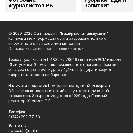
журналистов РБ
напитки"
© 2020-2026 Сайт издания "Башҡортостан уҡытыусыһы"
Копирование информации сайта разрешено только с
письменного согласия администрации.
Об использовании персональных данных
Теркәү тураһындағы ПИ ФС 77‑70646‑сы таныҡлыҡ 2017 йылдың
15 авгусында Элемтә, информацион технологиялар һәм киң
мәғлүмәт сараларын күҙәтеү буйынса федераль хеҙмәт
идаралығы тарафынан бирелде.
Ижтимағи-педагогик һәм фәнни-методик айлыҡ журнал
Общественно-педагогический и научно-методический
ежемесячный журнал. Издается с 1920 года. Главный
редактор: Каримов С.Г.
Телефон
8(347) 292-77-63
Эл. почта
uch.bash@mail.ru