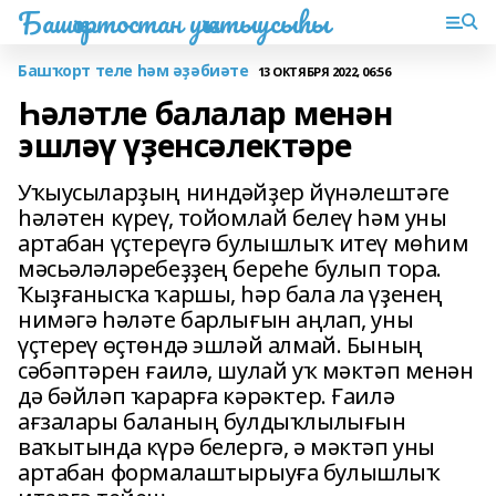
Башҡортостан уҡытыусыһы
Башҡорт теле һәм әҙәбиәте
13 ОКТЯБРЯ 2022, 06:56
Һәләтле балалар менән
эшләү үҙенсәлектәре
Уҡыусыларҙың ниндәйҙер йүнәлештәге
һәләтен күреү, тойомлай белеү һәм уны
артабан үҫтереүгә булышлыҡ итеү мөһим
мәсьәләләребеҙҙең береһе булып тора.
Ҡыҙғанысҡа ҡаршы, һәр бала ла үҙенең
нимәгә һәләте барлығын аңлап, уны
үҫтереү өҫтөндә эшләй алмай. Бының
сәбәптәрен ғаилә, шулай уҡ мәктәп менән
дә бәйләп ҡарарға кәрәктер. Ғаилә
ағзалары баланың булдыҡлылығын
ваҡытында күрә белергә, ә мәктәп уны
артабан формалаштырыуға булышлыҡ