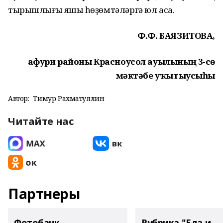
тырышлығы яҡшы һөҙөмтәләргә юл аса.
Ф.Ф. БАЯЗИТОВА,
Ғафури районы Красноусол ауылының 3-сө
мәктәбе уҡытыусыһы
Автор:
Тимур Рахматуллин
Читайте нас
Партнеры
Фотобанк
Рубрика "Еда и