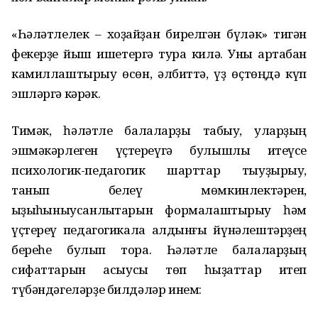
«Һәләтлелек – хоҙайҙан бирелгән бүләк» тигән
фекерҙе йыш ишетергә тура килә. Уны артабан
камиллаштырыу өсөн, әлбиттә, үҙ өҫтөңдә күп
эшләргә кәрәк.
Тимәк, һәләтле балаларҙы табыу, уларҙың
эшмәкәрлеген үҫтереүгә булышлыҡ итеүсе
психологик-педагогик шарттар тыуҙырыу,
танып белеү мөмкинлектәрен,
ҡыҙыҡһыныусанлыҡтарын формалаштырыу һәм
үҫтереү педагогикала алдынғы йүнәлештәрҙең
береһе булып тора. Һәләтле балаларҙың
сифаттарын асыусы төп һыҙаттар итеп
түбәндәгеләрҙе билдәләр инем: