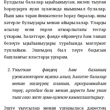
Булдыҡлы балалар ҡыҙыҡһыныусан, килеп тыуған
һорауҙарға яуап эҙләгәндә ныҡышмал булалар.
Йыш ҡына тәрән йөкмәткеле һорау бирәләр, яҡшы
хәтерле булыуҙары менән айырылалар. Уларҙы
асыҡлау өсөн төрлө ҡатмарлыҡтағы тестар
үткәрәм, һәләттәре, фәнде өйрәнеүгә һәм танып
белеүгә ҡыҙыҡһыныуҙары тураһында мәғлүмәт
туплайым. Эшемдең был тәүге баҫҡысын
башланғыс кластарҙа уҙғарам.
Уҡытҡан фәндең һәм баланың
үҙенсәлектәрен иҫәпкә алып, һәләтле балалар
менән эшләүҙең планын, программаһын
төҙөү, артабан бала менән дәрестә һәм унан
тыш ошо эште эҙмә-эҙлекле камиллаштырыу.
Эште уҡыусылар менән уҙғарыласаҡ дәрестең