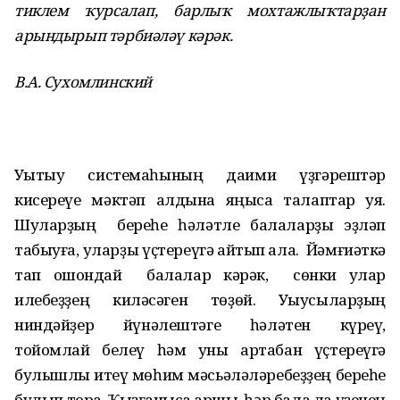
тиклем ҡурсалап, барлыҡ мохтажлыҡтарҙан
арындырып тәрбиәләү кәрәк.
В.А. Сухомлинский
Уҡытыу системаһының даими үҙгәрештәр
кисереүе мәктәп алдына яңыса талаптар ҡуя.
Шуларҙың береһе һәләтле балаларҙы эҙләп
табыуға, уларҙы үҫтереүгә ҡайтып ҡала. Йәмғиәткә
тап ошондай балалар кәрәк, сөнки улар
илебеҙҙең киләсәген төҙөй. Уҡыусыларҙың
ниндәйҙер йүнәлештәге һәләтен күреү,
тойомлай белеү һәм уны артабан үҫтереүгә
булышлыҡ итеү мөһим мәсьәләләребеҙҙең береһе
булып тора. Ҡыҙғанысҡа ҡаршы, һәр бала ла үҙенең