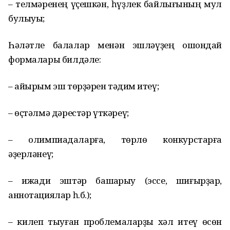
– телмәренең үҫешкән, һүҙлек байлығының мул
булыуы;
Һәләтле балалар менән эшләүҙең ошондай
формалары билдәле:
– айырым эш төрҙәрен тәҡдим итеү;
– өҫтәлмә дәрестәр үткәреү;
– олимпиадаларға, төрлө конкурстарға
әҙерләнеү;
– ижади эштәр башҡарыу (эссе, шиғырҙар,
аннотациялар һ.б.);
– килеп тыуған проблемаларҙы хәл итеү өсөн