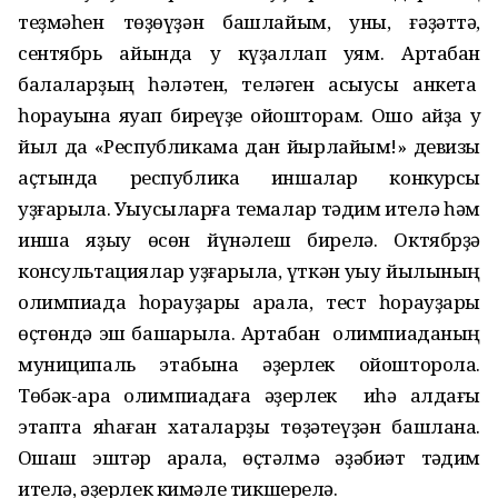
теҙмәһен төҙөүҙән башлайым, уны, ғәҙәттә,
сентябрь айында уҡ күҙаллап ҡуям. Артабан
балаларҙың һәләтен, теләген асыусы анкета
һорауына яуап биреүҙе ойошторам. Ошо айҙа уҡ
йыл да «Республикама дан йырлайым!» девизы
аҫтында республика иншалар конкурсы
уҙғарыла. Уҡыусыларға темалар тәҡдим ителә һәм
инша яҙыу өсөн йүнәлеш бирелә. Октябрҙә
консультациялар уҙғарыла, үткән уҡыу йылының
олимпиада һорауҙары ҡарала, тест һорауҙары
өҫтөндә эш башҡарыла. Артабан олимпиаданың
муниципаль этабына әҙерлек ойошторола.
Төбәк-ара олимпиадаға әҙерлек иһә алдағы
этапта яһаған хаталарҙы төҙәтеүҙән башлана.
Оҡшаш эштәр ҡарала, өҫтәлмә әҙәбиәт тәҡдим
ителә, әҙерлек кимәле тикшерелә.