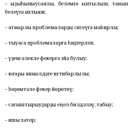
– ҡыҙыҡһыныусанлыҡ, белемгә ынтылыш, танып
белеүгә ихтыяж;
– ҡатмарлы проблемаларҙы сисеүгә маһирлыҡ;
– тыуасаҡ проблемаларға һиҙгерлек;
– үҙенсәлекле фекергә эйә булыу;
– юғары кимәлдәге иғтибарлылыҡ;
– һөҙөмтәле фекер йөрөтөү;
– сағыштырыуҙарҙы еңел билдәләү, табыу;
– яҡшы хәтер;