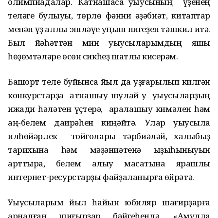
олимпиадалар. Ҡатнашасаҡ уҡыусының үҙенең
теләге булыуы, төрлө фәнни әҙәбиәт, китаптар
менән үҙ аллы эшләүе уңыш нигеҙен тәшкил итә.
Был йәһәттән мин уҡыусыларымдың яҡшы
һөҙөмтәләре өсөн сикһеҙ шатлыҡ кисерәм.
Башҡорт теле буйынса йыл да уҙғарылып килгән
конкурстарҙа ҡатнашыу шулай уҡ уҡыусыларҙың
ижади һәләтен үҫтерә, аралашыу кимәлен һәм
аң-белем даирәһен киңәйтә. Улар уҡыусыла
илһөйәрлек тойғолары тәрбиәләй, халҡыбыҙ
тарихына һәм мәҙәниәтенә ҡыҙыҡһыныуын
арттыра, белем алыу маҡсатына ярашлы
интернет-ресурстарҙы файҙаланырға өйрәтә.
Уҡыусыларым йыл һайын юбиляр шағирҙарға
арналған шиғырҙар бәйгеһендә, «Аҡмулла