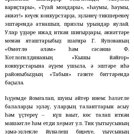
вариҫтары», «Туҡай моңдары», «Һаумы, һаумы,
әкиәт!» кеүек конкурстарҙа, эҙләнеү-тикшеренеү
эштәрендә ҡатнашып, призлы урындар яулай.
Улар үҙҙәре ижад иткән шиғырҙары, әкиәттәре
менән яҡташтарыбыҙ: шағирә Г. Яҡупованың
«Өмөтлө ҡәләм» һәм сәсәниә Ф.
Ҡотлогилдинаның «Ҡышҡы йәйғор»
конкурстарына әүҙем ҡушыла, ә эштәре иһә
районыбыҙҙың «Табын» гәзите биттәрендә
баҫыла.
Һүҙемде йомғаҡлап, шуны әйтер инем: һәләтле
балаларҙы эҙләү, уларҙың таланттарын асыу
һәм үҫтереү – күп ваҡыт, көс талап иткән
мәшәҡәтле һәм етди хеҙмәт ул. Тик уҡытыусының
эҙмә-эҙлекле йүнәлеш биреүе, уҡыусының