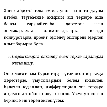
Эште дәрестә генә түгел, унан тыш та дауам
итәбеҙ. Тәүгеһендә айырым эш төрҙәре аша
белем тәрәнәйтелһә, дәрестән тыш
эшмәкәрлектә олимпиадаларға, ижади
конкурстарға, проект, эҙләнеү эштәренә әҙерлек
алып барырға була.
Һөҙөмтәләргә өлгәшеү өсөн төрлө сараларҙа
ҡатнашыу.
Ошо маҡсат һәм бурыстарҙы үтәү өсөн иң тәүҙә
дәрестәрҙе, уҡыусыларҙың белем кимәлен,
һәләтен күҙаллап, дифференциал эш төрҙәре
ярҙамында ойоштороу отошло. Үҙем ҡулланған
бер нисә эш төрөн әйтеп үтәм: