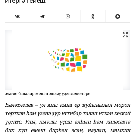
итергә тейеш.
Һәләтле балалар менән эшләү үҙенсәлектәре
Һәләтлелек – ул яңы ғына ер ҡуйынынан морон
төрткән һәм үҙенә ҙур иғтибар талап иткән кескәй
үҫенте. Уны, ныҡлы үҫеш алһын һәм киләсәктә
бик күп емеш бирһен өсөн, наҙлап, мөмкин