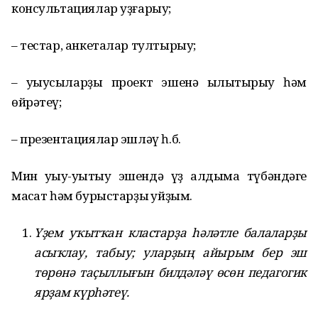
консультациялар уҙғарыу;
– тестар, анкеталар тултырыу;
– уҡыусыларҙы проект эшенә ылыҡтырыу һәм
өйрәтеү;
– презентациялар эшләү һ.б.
Мин уҡыу-уҡытыу эшендә үҙ алдыма түбәндәге
маҡсат һәм бурыстарҙы ҡуйҙым.
Үҙем уҡытҡан кластарҙа һәләтле балаларҙы
асыҡлау, табыу; уларҙың айырым бер эш
төрөнә таҫыллығын билдәләү өсөн педагогик
ярҙам күрһәтеү.