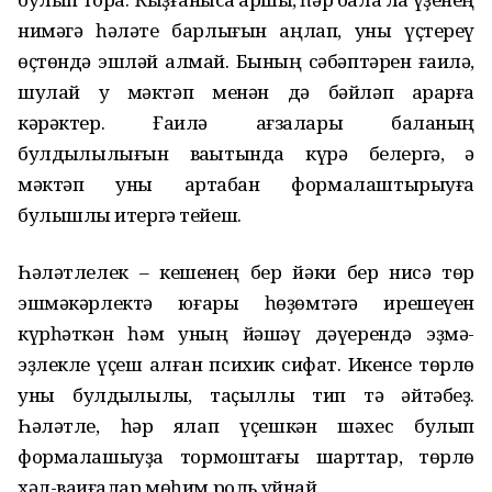
нимәгә һәләте барлығын аңлап, уны үҫтереү
өҫтөндә эшләй алмай. Бының сәбәптәрен ғаилә,
шулай уҡ мәктәп менән дә бәйләп ҡарарға
кәрәктер. Ғаилә ағзалары баланың
булдыҡлылығын ваҡытында күрә белергә, ә
мәктәп уны артабан формалаштырыуға
булышлыҡ итергә тейеш.
Һәләтлелек – кешенең бер йәки бер нисә төр
эшмәкәрлектә юғары һөҙөмтәгә ирешеүен
күрһәткән һәм уның йәшәү дәүерендә эҙмә-
эҙлекле үҫеш алған психик сифат. Икенсе төрлө
уны булдыҡлылыҡ, таҫыллыҡ тип тә әйтәбеҙ.
Һәләтле, һәр яҡлап үҫешкән шәхес булып
формалашыуҙа тормоштағы шарттар, төрлө
хәл-ваҡиғалар мөһим роль уйнай.