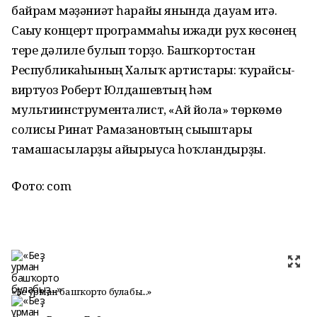
байрам мәҙәниәт һарайы янында дауам итә.
Сағыу концерт программаһы ижади рух көсөнең
тере дәлиле булып торҙо. Башҡортостан
Республикаһының Халыҡ артистары: ҡурайсы-
виртуоз Роберт Юлдашевтың һәм
мультиинструменталист, «Ай йола» төркөмө
солисы Ринат Рамазановтың сығыштары
тамашасыларҙы айырыуса һоҡландырҙы.
Фото: com
«Беҙ урман башҡорто булабыҙ...»