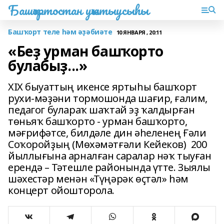
Башҡортостан уҡытыусыһы
Башҡорт теле һәм әҙәбиәте
10 ЯНВАРЯ , 20:11
«Беҙ урман башҡорто
булабыҙ...»
XIX быуаттың икенсе яртыһы башҡорт
рухи-мәҙәни тормошонда шағир, ғалим,
педагог булараҡ шаҡтай эҙ ҡалдырған
төньяҡ башҡорто - урман башҡорто,
мәғрифәтсе, билдәле дин әһеленең Ғәли
Соҡоройҙың (Мөхәмәтғәли Кейеков) 200
йыллығына арналған саралар нәҡ тыуған
ерендә – Тәтешле районында үтте. Зыялы
шәхестәр менән «Түңәрәк өҫтәл» һәм
концерт ойошторола.