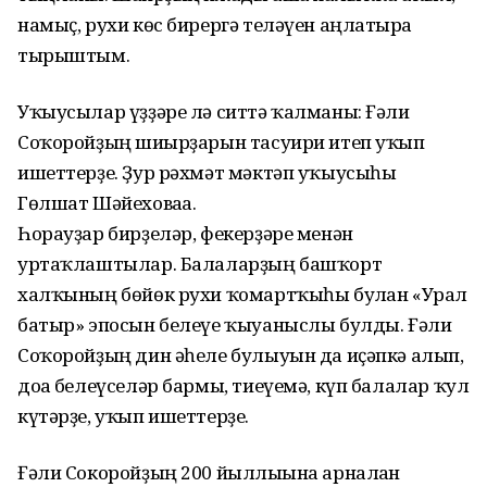
намыҫ, рухи көс бирергә теләүен аңлатырға
тырыштым.
Уҡыусылар үҙҙәре лә ситтә ҡалманы: Ғәли
Соҡоройҙың шиғырҙарын тасуири итеп уҡып
ишеттерҙе. Ҙур рәхмәт мәктәп уҡыусыһы
Гөлшат Шәйеховаға.
Һорауҙар бирҙеләр, фекерҙәре менән
уртаҡлаштылар. Балаларҙың башҡорт
халҡының бөйөк рухи ҡомартҡыһы булған «Урал
батыр» эпосын белеүе ҡыуаныслы булды. Ғәли
Соҡоройҙың дин әһеле булыуын да иҫәпкә алып,
доға белеүселәр бармы, тиеүемә, күп балалар ҡул
күтәрҙе, уҡып ишеттерҙе.
Ғәли Сокоройҙың 200 йыллығына арналған