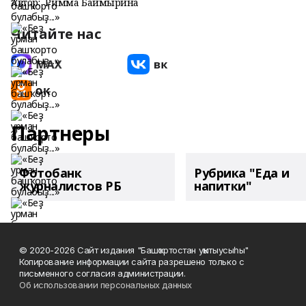
Автор:
Римма Баймырҙина
Читайте нас
Партнеры
Фотобанк
Рубрика "Еда и
журналистов РБ
напитки"
© 2020-2026 Сайт издания "Башҡортостан уҡытыусыһы"
Копирование информации сайта разрешено только с
письменного согласия администрации.
Об использовании персональных данных