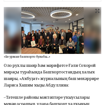
«Беҙ урман башҡорто булабыҙ...»
Оло рухлы шағир һәм мәғрифәтсе Ғәли Соҡорой
мираҫы тураһында Башҡортостандың халыҡ
шағиры, «Аҡбуҙат» журналының баш мөхәррире
Лариса Хашим ҡыҙы Абдуллина:
–Тәтешле районы мәктәптәре уҡыусылары
менән осрашып, уларға башҡорт халҡының