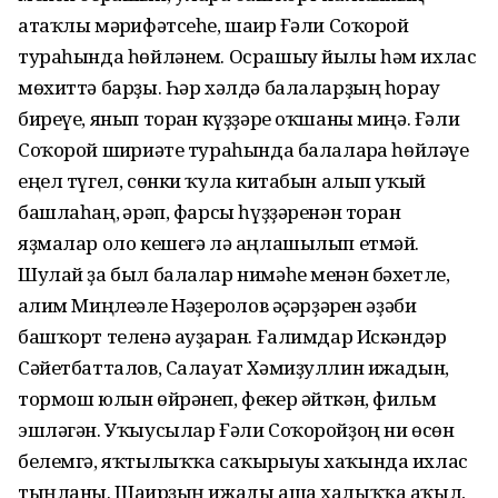
атаҡлы мәғрифәтсеһе, шағир Ғәли Соҡорой
тураһында һөйләнем. Осрашыу йылы һәм ихлас
мөхиттә барҙы. Һәр хәлдә балаларҙың һорау
биреүе, янып торған күҙҙәре оҡшаны миңә. Ғәли
Соҡорой шиғриәте тураһында балаларға һөйләүе
еңел түгел, сөнки ҡулға китабын алып уҡый
башлаһаң, ғәрәп, фарсы һүҙҙәренән торған
яҙмалар оло кешегә лә аңлашылып етмәй.
Шулай ҙа был балалар нимәһе менән бәхетле,
ғалим Миңлеғәле Нәҙерғолов әҫәрҙәрен әҙәби
башҡорт теленә ауҙарған. Ғалимдар Искәндәр
Сәйетбатталов, Салауат Хәмиҙуллин ижадын,
тормош юлын өйрәнеп, фекер әйткән, фильм
эшләгән. Уҡыусылар Ғәли Соҡоройҙоң ни өсөн
белемгә, яҡтылыҡҡа саҡырыуы хаҡында ихлас
тыңланы. Шағирҙың ижады аша халыҡҡа аҡыл,