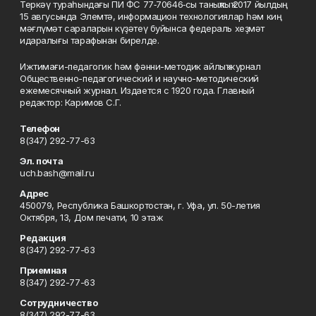
Теркәү тураһындағы ПИ ФС 77‑70646‑сы таныҡлыҡ 2017 йылдың
15 авгусында Элемтә, информацион технологиялар һәм киң
мәғлүмәт сараларын күҙәтеү буйынса федераль хеҙмәт
идаралығы тарафынан бирелде.
Ижтимағи-педагогик һәм фәнни-методик айлыҡ журнал
Общественно-педагогический и научно-методический
ежемесячный журнал. Издается с 1920 года. Главный
редактор: Каримов С.Г.
Телефон
8(347) 292-77-63
Эл. почта
uch.bash@mail.ru
Адрес
450079, Республика Башкортостан, г. Уфа, ул. 50-летия
Октября, 13, Дом печати, 10 этаж
Редакция
8(347) 292-77-63
Приемная
8(347) 292-77-63
Сотрудничество
8(347) 292-77-63