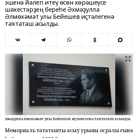
эшенә йәлеп итеү өсөн көрәшеүсе
шәхестәрҙең береһе Әхмәҙулла
Әлмөхәмәт улы Бейешев иҫтәлегенә
таҡтаташ асылды.
Әхмәҙулла Әлмөхәмәт улы Бейешев иҫтәлегенә таҡтаташ асылды
Мемориаль таҡтаташты асыу урыны осраҡлы ғына