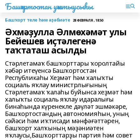
Башҡортостан уҡытыусыһы
Башҡорт теле һәм әҙәбиәте
28 ФЕВРАЛЯ , 18:50
Әхмәҙулла Әлмөхәмәт улы
Бейешев иҫтәлегенә
таҡтаташ асылды
Стәрлетамаҡ башҡорттары ҡоролтайы
хәбәр итеүенсә Башҡортостан
Республикаһы Хеҙмәт һәм халыҡты
социаль яҡлау министрлығының
Стәрлетамаҡ ҡалаһы буйынса хеҙмәт һәм
халыҡты социаль яҡлау идаралығы
бинаһында күренекле дәүләт эшмәкәре,
Башҡортостандың автономияһын, уның
сәйәси һәм иҡтисади мәнфәғәттәрен,
башҡорт халҡының мәҙәниәтен
яҡлаусы,Башҡорттарҙы партия һәм совет