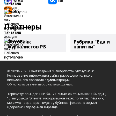
Партнеры
Фотобанк
Рубрика "Еда и
журналистов РБ
напитки"
© 2020-2026 Сайт издания "Башҡортостан уҡытыусыһы"
Копирование информации сайта разрешено только с
письменного согласия администрации.
Об использовании персональных данных
Теркәү тураһындағы ПИ ФС 77‑70646‑сы таныҡлыҡ 2017 йылдың
15 авгусында Элемтә, информацион технологиялар һәм киң
мәғлүмәт сараларын күҙәтеү буйынса федераль хеҙмәт
идаралығы тарафынан бирелде.