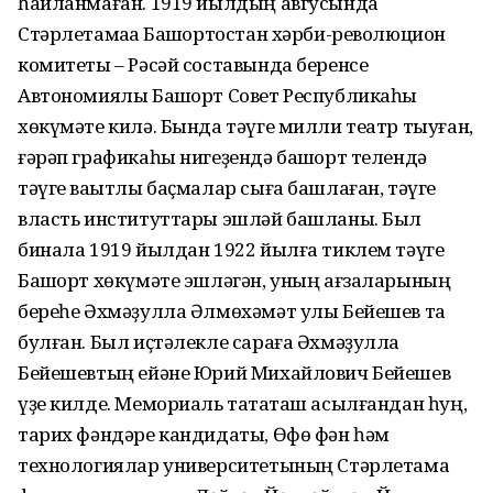
һайланмаған. 1919 йылдың авгусында
Стәрлетамаҡҡа Башҡортостан хәрби-революцион
комитеты – Рәсәй составында беренсе
Автономиялы Башҡорт Совет Республикаһы
хөкүмәте килә. Бында тәүге милли театр тыуған,
ғәрәп графикаһы нигеҙендә башҡорт телендә
тәүге ваҡытлы баҫмалар сыға башлаған, тәүге
власть институттары эшләй башланы. Был
бинала 1919 йылдан 1922 йылға тиклем тәүге
Башҡорт хөкүмәте эшләгән, уның ағзаларының
береһе Әхмәҙулла Әлмөхәмәт улы Бейешев та
булған. Был иҫтәлекле сараға Әхмәҙулла
Бейешевтың ейәне Юрий Михайлович Бейешев
үҙе килде. Мемориаль таҡтаташ асылғандан һуң,
тарих фәндәре кандидаты, Өфө фән һәм
технологиялар университетының Стәрлетамаҡ