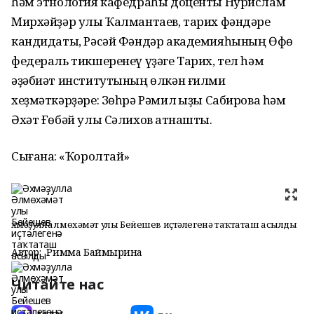
һәм этнология кафедраһы доценты Нурислам
Мирхәйҙәр улы Ҡалмантаев, тарих фәндәре
кандидаты, Рәсәй Фәндәр академияһының Өфө
федераль тикшеренеү үҙәге Тарих, тел һәм
әҙәбиәт институтының өлкән ғилми
хеҙмәткәрҙәре: Зөһрә Рәмил ҡыҙы Сабирова һәм
Әхәт Ғөбәй улы Сәлихов ҡатнашты.
Сығанаҡ: «Ҡоролтай»
Әхмәҙулла Әлмөхәмәт улы Бейешев иҫтәлегенә таҡтаташ асылды
Автор:
Римма Баймырҙина
Читайте нас