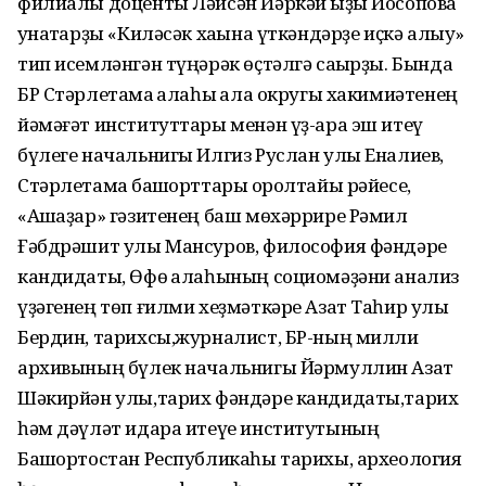
филиалы доценты Ләйсән Йәркәй ҡыҙы Йосопова
ҡунаҡтарҙы «Киләсәк хаҡына үткәндәрҙе иҫкә алыу»
тип исемләнгән түңәрәк өҫтәлгә саҡырҙы. Бында
БР Стәрлетамаҡ ҡалаһы ҡала округы хакимиәтенең
йәмәғәт институттары менән үҙ-ара эш итеү
бүлеге начальнигы Илгиз Руслан улы Еналиев,
Стәрлетамаҡ башҡорттары ҡоролтайы рәйесе,
«Ашҡаҙар» гәзитенең баш мөхәррире Рәмил
Ғәбдрәшит улы Мансуров, философия фәндәре
кандидаты, Өфө ҡалаһының социомәҙәни анализ
үҙәгенең төп ғилми хеҙмәткәре Азат Таһир улы
Бердин, тарихсы,журналист, БР-ның милли
архивының бүлек начальнигы Йәрмуллин Азат
Шәкирйән улы,тарих фәндәре кандидаты,тарих
һәм дәүләт идара итеүе институтының
Башҡортостан Республикаһы тарихы, археология