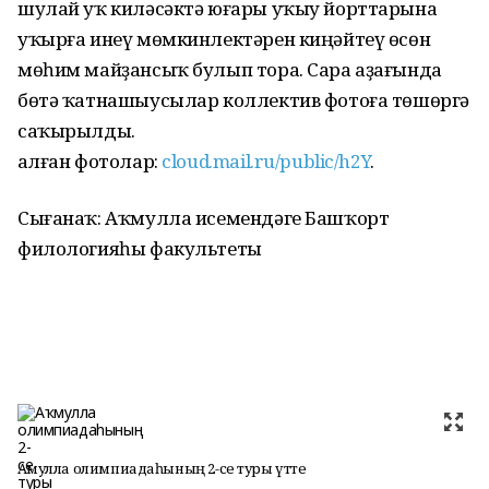
шулай уҡ киләсәктә юғары уҡыу йорттарына
уҡырға инеү мөмкинлектәрен киңәйтеү өсөн
мөһим майҙансыҡ булып тора. Сара аҙағында
бөтә ҡатнашыусылар коллектив фотоға төшөргә
саҡырылды.
Ҡалған фотолар:
cloud.mail.ru/public/h2Y
.
Сығанаҡ: Аҡмулла исемендәге Башҡорт
филологияһы факультеты
Аҡмулла олимпиадаһының 2-се туры үтте