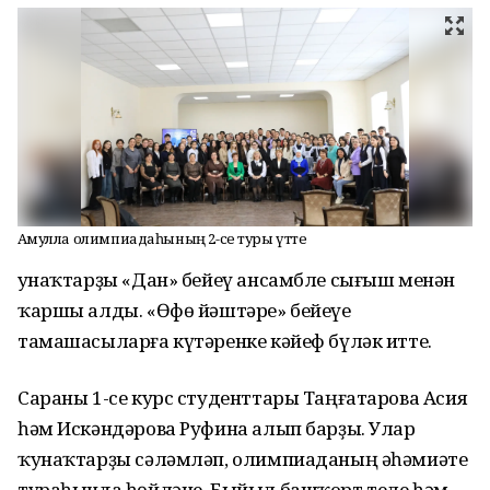
Аҡмулла олимпиадаһының 2-се туры үтте
Ҡунаҡтарҙы «Дан» бейеү ансамбле сығыш менән
ҡаршы алды. «Өфө йәштәре» бейеүе
тамашасыларға күтәренке кәйеф бүләк итте.
Сараны 1-се курс студенттары Таңғатарова Асия
һәм Искәндәрова Руфина алып барҙы. Улар
ҡунаҡтарҙы сәләмләп, олимпиаданың әһәмиәте
тураһында һөйләне. Быйыл башҡорт теле һәм