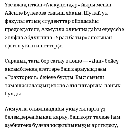
Үҙе ижад иткән «Аҡ күңелдәр» йыры менән
Айсилә Бүләкова сығыш яһаны. Шулай уҡ
факультеттың студенттар ойошмаһы
председателе, Аҡмулла олимпиадаһы еңеүсеһе
Зөлфиә Абдуллина «Урал батыр» эпосынан
өҙөгөн уҡып ишеттерҙе.
Сараның тағы бер сағыу өлөшө — «Дан» бейеү
ансамбленең егеттәре башҡарыуындағы
«Тракторист» бейеүе булды. Был сығыш
тамашасыларҙың көслө алҡыштарына лайыҡ
булды.
Аҡмулла олимпиадаһы уҡыусыларға үҙ
белемдәрен һынап ҡарау, башҡорт теленә һәм
әҙәбиәтенә булған ҡыҙыҡһыныуҙы арттырыу,