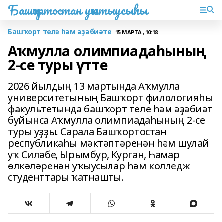
Башҡортостан уҡытыусыһы
Башҡорт теле һәм әҙәбиәте
15 МАРТА , 10:18
Аҡмулла олимпиадаһының
2-се туры үтте
2026 йылдың 13 мартында Аҡмулла
университетының Башҡорт филологияһы
факультетында башҡорт теле һәм әҙәбиәт
буйынса Аҡмулла олимпиадаһының 2-се
туры уҙҙы. Сарала Башҡортостан
республикаһы мәктәптәренән һәм шулай
уҡ Силәбе, Ырымбур, Курган, Һамар
өлкәләренән уҡыусылар һәм колледж
студенттары ҡатнашты.