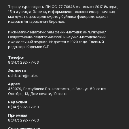
Теркәү тураһындағы ПИ ФС 77‑70646‑сы таныҡлыҡ 2017 йылдың
15 авгусында Элемтә, информацион технологиялар һәм киң
мәғлүмәт сараларын күҙәтеү буйынса федераль хеҙмәт
идаралығы тарафынан бирелде.
Ижтимағи-педагогик һәм фәнни-методик айлыҡ журнал
Общественно-педагогический и научно-методический
ежемесячный журнал. Издается с 1920 года. Главный
редактор: Каримов С.Г.
Телефон
8(347) 292-77-63
Эл. почта
uch.bash@mail.ru
Адрес
450079, Республика Башкортостан, г. Уфа, ул. 50-летия
Октября, 13, Дом печати, 10 этаж
Редакция
8(347) 292-77-63
Приемная
8(347) 292-77-63
Сотрудничество