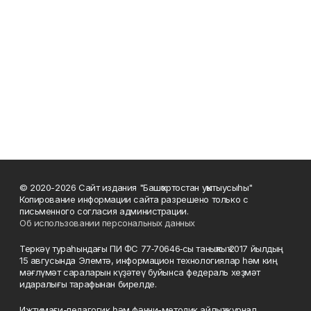
© 2020-2026 Сайт издания "Башҡортостан уҡытыусыһы"
Копирование информации сайта разрешено только с
письменного согласия администрации.
Об использовании персональных данных
Теркәү тураһындағы ПИ ФС 77‑70646‑сы таныҡлыҡ 2017 йылдың
15 авгусында Элемтә, информацион технологиялар һәм киң
мәғлүмәт сараларын күҙәтеү буйынса федераль хеҙмәт
идаралығы тарафынан бирелде.
Ижтимағи-педагогик һәм фәнни-методик айлыҡ журнал