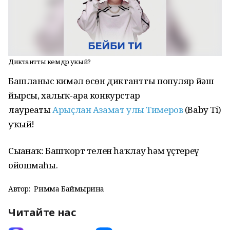
Диктантты кемдәр уҡый?
Башланғыс кимәл өсөн диктантты популяр йәш
йырсы, халыҡ-ара конкурстар
лауреаты
Арыҫлан Азамат улы Тимеров
(Baby Ti)
уҡый!
Сығанаҡ: Башҡорт телен һаҡлау һәм үҫтереү
ойошмаһы.
Автор:
Римма Баймырҙина
Читайте нас