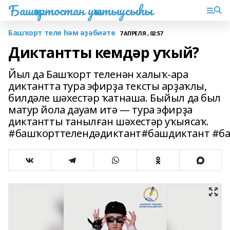
Башҡортостан уҡытыусыһы
Башҡорт теле һәм әҙәбиәте
7 АПРЕЛЯ , 02:57
Диктантты кемдәр уҡый?
Йыл да Башҡорт теленән халыҡ-ара
диктантта тура эфирҙа тексты арҙаҡлы,
билдәле шәхестәр ҡатнаша. Быйыл да был
матур йола дауам итә — тура эфирҙа
диктантты танылған шәхестәр уҡыясаҡ.
#башҡорттелендәдиктант#башдиктант #б