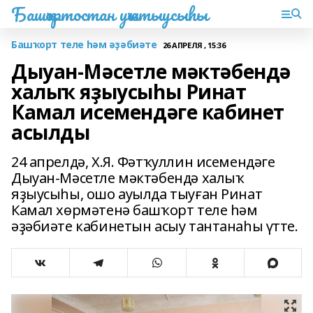
Башҡортостан уҡытыусыһы
Башҡорт теле һәм әҙәбиәте
26 АПРЕЛЯ , 15:36
Дыуан-Мәсетле мәктәбендә
халыҡ яҙыусыһы Ринат
Камал исемендәге кабинет
асылды
24 апрелдә, Х.Я. Фәтҡуллин исемендәге
Дыуан-Мәсетле мәктәбендә халыҡ
яҙыусыһы, ошо ауылда тыуған Ринат
Камал хөрмәтенә башҡорт теле һәм
әҙәбиәте кабинетын асыу тантанаһы үтте.