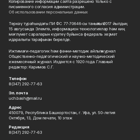
Копирование информации сайта разрешено только с
письменного согласия администрации.
Об использовании персональных данных
Теркәү тураһындағы ПИ ФС 77‑70646‑сы таныҡлыҡ 2017 йылдың
15 авгусында Элемтә, информацион технологиялар һәм киң
мәғлүмәт сараларын күҙәтеү буйынса федераль хеҙмәт
идаралығы тарафынан бирелде.
Ижтимағи-педагогик һәм фәнни-методик айлыҡ журнал
Общественно-педагогический и научно-методический
ежемесячный журнал. Издается с 1920 года. Главный
редактор: Каримов С.Г.
Телефон
8(347) 292-77-63
Эл. почта
uch.bash@mail.ru
Адрес
450079, Республика Башкортостан, г. Уфа, ул. 50-летия
Октября, 13, Дом печати, 10 этаж
Редакция
8(347) 292-77-63