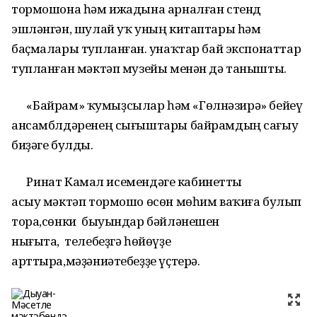
тормошона һәм ижадына арналған стенд
эшләнгән, шулай уҡ уның китаптары һәм
баҫмалары тупланған. Ҡунаҡтар бай экспонаттар
тупланған мәктәп музейы менән дә танышты.
«Байрам» ҡумыҙсылар һәм «Гөлнәзирә» бейеү
ансамблдәренең сығыштары байрамдың сағыу
биҙәге булды.
Ринат Камал исемендәге кабинетты
асыу мәктәп тормошо өсөн мөһим ваҡиға булып
тора,сөнки быуындар бәйләнешен
нығыта, телебеҙгә һөйөүҙе
арттыра,мәҙәниәтебеҙҙе үҫтерә.