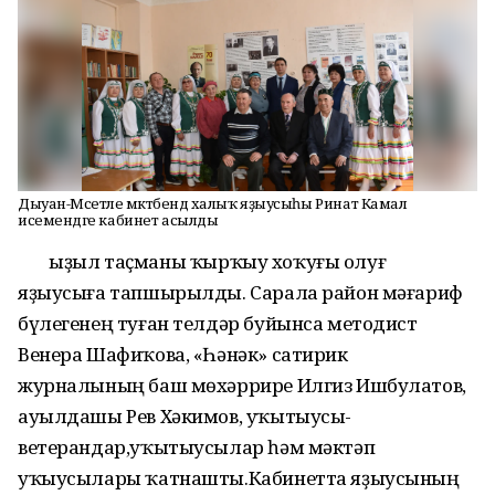
Дыуан-Мәсетле мәктәбендә халыҡ яҙыусыһы Ринат Камал
исемендәге кабинет асылды
Ҡыҙыл таҫманы ҡырҡыу хоҡуғы олуғ
яҙыусыға тапшырылды. Сарала район мәғариф
бүлегенең туған телдәр буйынса методист
Венера Шафиҡова, «Һәнәк» сатирик
журналының баш мөхәррире Илгиз Ишбулатов,
ауылдашы Рев Хәкимов, уҡытыусы-
ветерандар,уҡытыусылар һәм мәктәп
уҡыусылары ҡатнашты.Кабинетта яҙыусының