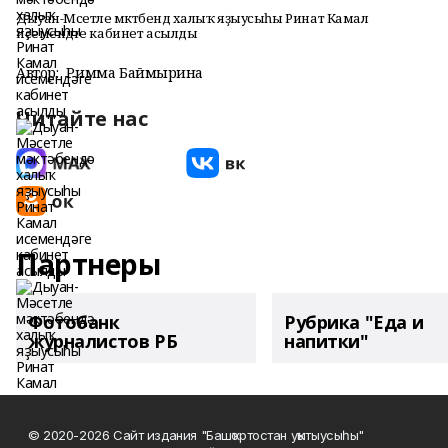
Дыуан-Мәсетле мәктәбендә халыҡ яҙыусыһы Ринат Камал
исемендәге кабинет асылды
Автор:
Римма Баймырҙина
Читайте нас
Партнеры
Фотобанк
Рубрика "Еда и
журналистов РБ
напитки"
© 2020-2026 Сайт издания "Башҡортостан уҡытыусыһы"