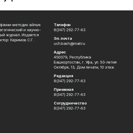
фәнни-методик айлыҡ
Телефон
гогический и научно-
8(347) 292-77-63
ый журнал. Издается
Эл. почта
ктор: Каримов С.Г.
uch.bash@mail.ru
Адрес
450079, Республика
Башкортостан, г. Уфа, ул. 50-летия
Октября, 13, Дом печати, 10 этаж
Редакция
8(347) 292-77-63
Приемная
8(347) 292-77-63
Сотрудничество
8(347) 292-77-63