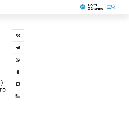
+27 °С
Облачно
)
го