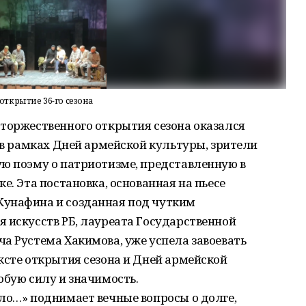
открытие 36-го сезона
 торжественного открытия сезона оказался
, в рамках Дней армейской культуры, зрители
ую поэму о патриотизме, представленную в
е. Эта постановка, основанная на пьесе
Кунафина и созданная под чутким
 искусств РБ, лауреата Государственной
а Рустема Хакимова, уже успела завоевать
ксте открытия сезона и Дней армейской
обую силу и значимость.
ло…» поднимает вечные вопросы о долге,