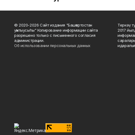
© 2020-2026 Сайт издания "Башҡортостан
Теркәү т
уҡытыусыһы" Копирование информации сайта
2017 йыл
разрешено только с письменного согласия
информац
администрации.
саралары
Об использовании персональных данных
идаралығ