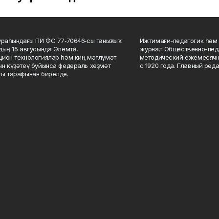
ураһындағы ПИ ФС 77‑70646‑сы таныҡлыҡ
Ижтимағи-педагогик һәм 
дың 15 авгусында Элемтә,
журнал Общественно-педа
ион технологиялар һәм киң мәғлүмәт
методический ежемесячн
н күҙәтеү буйынса федераль хеҙмәт
с 1920 года. Главный реда
ы тарафынан бирелде.