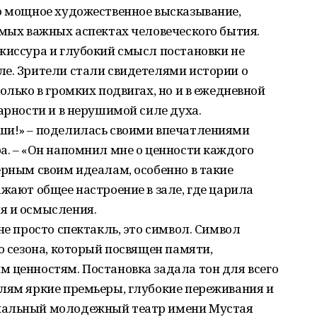
то мощное художественное высказывание,
амых важных аспектах человеческого бытия.
жиссура и глубокий смысл постановки не
ле. Зрители стали свидетелями истории о
олько в громких подвигах, но и в ежедневной
арности и в нерушимой силе духа.
ши!» – поделилась своими впечатлениями
а. – «Он напомнил мне о ценности каждого
ерным своим идеалам, особенно в такие
ажают общее настроение в зале, где царила
я и осмысления.
не просто спектакль, это символ. Символ
о сезона, который посвящен памяти,
 ценностям. Постановка задала тон для всего
елям яркие премьеры, глубокие переживания и
нальный молодежный театр имени Мустая