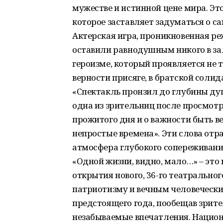
мужестве и истинной цене мира. Э
которое заставляет задуматься о с
Актерская игра, проникновенная ре
оставили равнодушным никого в за
героизме, который проявляется не т
верности присяге, в братской солид
«Спектакль пронзил до глубины ду
одна из зрительниц после просмотр
прожитого дня и о важности быть в
непростые времена». Эти слова отр
атмосфера глубокого сопереживани
«Одной жизни, видно, мало…» – это 
открытия нового, 36-го театральног
патриотизму и вечным человеческим
предстоящего года, пообещав зрит
незабываемые впечатления. Нацио