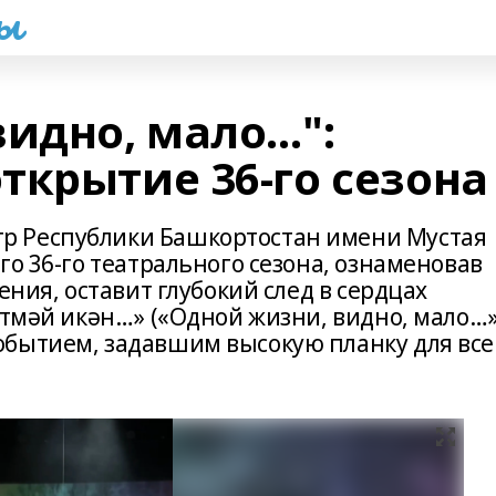
һы
видно, мало…":
ткрытие 36-го сезона
р Республики Башкортостан имени Мустая
го 36-го театрального сезона, ознаменовав
ения, оставит глубокий след в сердцах
етмәй икән…» («Одной жизни, видно, мало…»
бытием, задавшим высокую планку для все