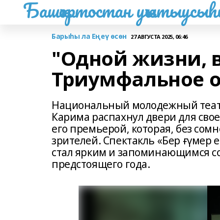
Башҡортостан уҡытыусы
Барыһы ла Еңеү өсөн
27 АВГУСТА 2025, 06:46
"Одной жизни, 
Триумфальное о
Национальный молодежный теат
Карима распахнул двери для свое
его премьерой, которая, без сомн
зрителей. Спектакль «Бер ғүмер 
стал ярким и запоминающимся со
предстоящего года.