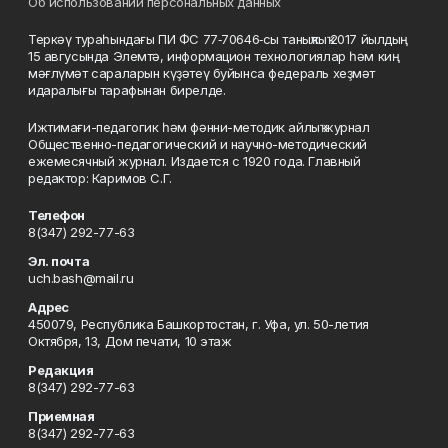
Об использовании персональных данных
Теркәү тураһындағы ПИ ФС 77‑70646‑сы таныҡлыҡ 2017 йылдың
15 авгусында Элемтә, информацион технологиялар һәм киң
мәғлүмәт сараларын күҙәтеү буйынса федераль хеҙмәт
идаралығы тарафынан бирелде.
Ижтимағи-педагогик һәм фәнни-методик айлыҡ журнал
Общественно-педагогический и научно-методический
ежемесячный журнал. Издается с 1920 года. Главный
редактор: Каримов С.Г.
Телефон
8(347) 292-77-63
Эл. почта
uch.bash@mail.ru
Адрес
450079, Республика Башкортостан, г. Уфа, ул. 50-летия
Октября, 13, Дом печати, 10 этаж
Редакция
8(347) 292-77-63
Приемная
8(347) 292-77-63