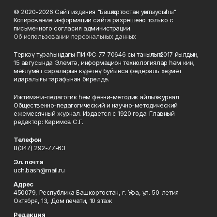
© 2020-2026 Сайт издания "Башҡортостан уҡытыусыһы"
Копирование информации сайта разрешено только с
письменного согласия администрации.
Об использовании персональных данных
Теркәү тураһындағы ПИ ФС 77‑70646‑сы таныҡлыҡ 2017 йылдың
15 авгусында Элемтә, информацион технологиялар һәм киң
мәғлүмәт сараларын күҙәтеү буйынса федераль хеҙмәт
идаралығы тарафынан бирелде.
Ижтимағи-педагогик һәм фәнни-методик айлыҡ журнал
Общественно-педагогический и научно-методический
ежемесячный журнал. Издается с 1920 года. Главный
редактор: Каримов С.Г.
Телефон
8(347) 292-77-63
Эл. почта
uch.bash@mail.ru
Адрес
450079, Республика Башкортостан, г. Уфа, ул. 50-летия
Октября, 13, Дом печати, 10 этаж
Редакция