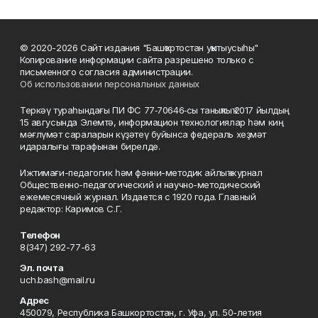
© 2020-2026 Сайт издания "Башҡортостан уҡытыусыһы"
Копирование информации сайта разрешено только с
письменного согласия администрации.
Об использовании персональных данных
Теркәү тураһындағы ПИ ФС 77‑70646‑сы таныҡлыҡ 2017 йылдың
15 авгусында Элемтә, информацион технологиялар һәм киң
мәғлүмәт сараларын күҙәтеү буйынса федераль хеҙмәт
идаралығы тарафынан бирелде.
Ижтимағи-педагогик һәм фәнни-методик айлыҡ журнал
Общественно-педагогический и научно-методический
ежемесячный журнал. Издается с 1920 года. Главный
редактор: Каримов С.Г.
Телефон
8(347) 292-77-63
Эл. почта
uch.bash@mail.ru
Адрес
450079, Республика Башкортостан, г. Уфа, ул. 50-летия