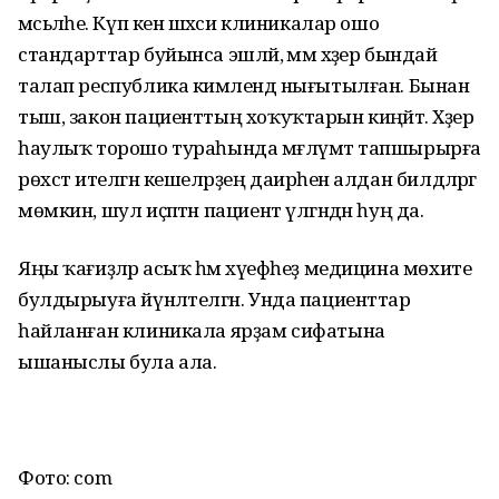
мәсьәләһе. Күп кенә шәхси клиникалар ошо
стандарттар буйынса эшләй, әммә хәҙер бындай
талап республика кимәлендә нығытылған. Бынан
тыш, закон пациенттың хоҡуҡтарын киңәйтә. Хәҙер
һаулыҡ торошо тураһында мәғлүмәт тапшырырға
рөхсәт ителгән кешеләрҙең даирәһен алдан билдәләргә
мөмкин, шул иҫәптән пациент үлгәндән һуң да.
Яңы ҡағиҙәләр асыҡ һәм хәүефһеҙ медицина мөхите
булдырыуға йүнәлтелгән. Унда пациенттар
һайланған клиникала ярҙам сифатына
ышаныслы була ала.
Фото: com