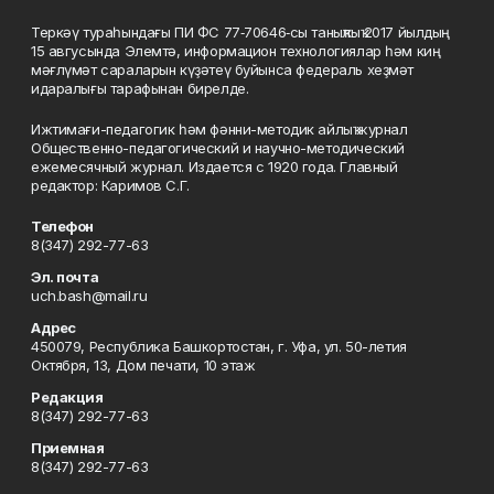
Теркәү тураһындағы ПИ ФС 77‑70646‑сы таныҡлыҡ 2017 йылдың
15 авгусында Элемтә, информацион технологиялар һәм киң
мәғлүмәт сараларын күҙәтеү буйынса федераль хеҙмәт
идаралығы тарафынан бирелде.
Ижтимағи-педагогик һәм фәнни-методик айлыҡ журнал
Общественно-педагогический и научно-методический
ежемесячный журнал. Издается с 1920 года. Главный
редактор: Каримов С.Г.
Телефон
8(347) 292-77-63
Эл. почта
uch.bash@mail.ru
Адрес
450079, Республика Башкортостан, г. Уфа, ул. 50-летия
Октября, 13, Дом печати, 10 этаж
Редакция
8(347) 292-77-63
Приемная
8(347) 292-77-63