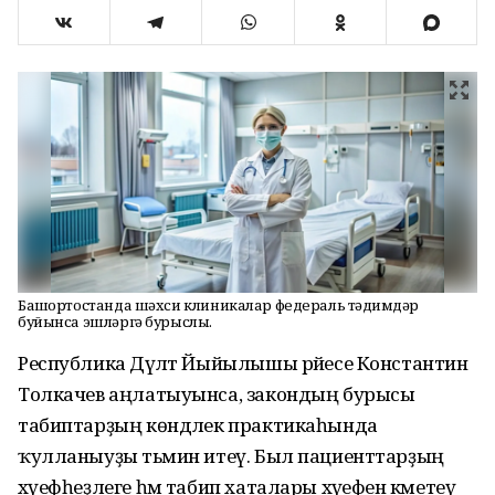
Башҡортостанда шәхси клиникалар федераль тәҡдимдәр
буйынса эшләргә бурыслы.
Республика Дәүләт Йыйылышы рәйесе Константин
Толкачев аңлатыуынса, закондың бурысы
табиптарҙың көндәлек практикаһында
ҡулланыуҙы тәьмин итеү. Был пациенттарҙың
хәүефһеҙлеге һәм табип хаталары хәүефен кәметеү