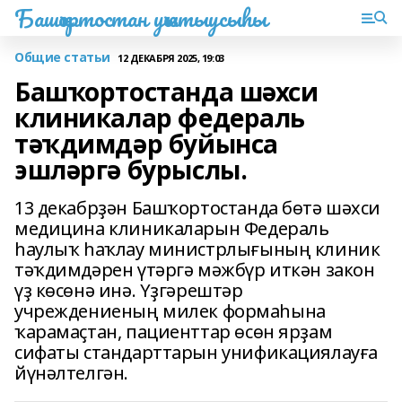
Башҡортостан уҡытыусыһы
Общие статьи
12 ДЕКАБРЯ 2025, 19:03
Башҡортостанда шәхси
клиникалар федераль
тәҡдимдәр буйынса
эшләргә бурыслы.
13 декабрҙән Башҡортостанда бөтә шәхси
медицина клиникаларын Федераль
һаулыҡ һаҡлау министрлығының клиник
тәҡдимдәрен үтәргә мәжбүр иткән закон
үҙ көсөнә инә. Үҙгәрештәр
учреждениеның милек формаһына
ҡарамаҫтан, пациенттар өсөн ярҙам
сифаты стандарттарын унификациялауға
йүнәлтелгән.