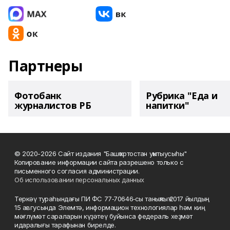
Партнеры
Фотобанк
Рубрика "Еда и
журналистов РБ
напитки"
© 2020-2026 Сайт издания "Башҡортостан уҡытыусыһы"
Копирование информации сайта разрешено только с
письменного согласия администрации.
Об использовании персональных данных
Теркәү тураһындағы ПИ ФС 77‑70646‑сы таныҡлыҡ 2017 йылдың
15 авгусында Элемтә, информацион технологиялар һәм киң
мәғлүмәт сараларын күҙәтеү буйынса федераль хеҙмәт
идаралығы тарафынан бирелде.