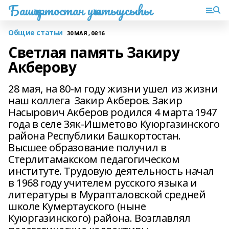
Башҡортостан уҡытыусыһы
Общие статьи
30 МАЯ , 06:16
Светлая память Закиру
Акберову
28 мая, на 80-м году жизни ушел из жизни
наш коллега Закир Акберов. Закир
Насырович Акберов родился 4 марта 1947
года в селе Зяк-Ишметово Куюргазинского
района Республики Башкортостан.
Высшее образование получил в
Стерлитамакском педагогическом
институте. Трудовую деятельность начал
в 1968 году учителем русского языка и
литературы в Мурапталовской средней
школе Кумертауского (ныне
Куюргазинского) района. Возглавлял