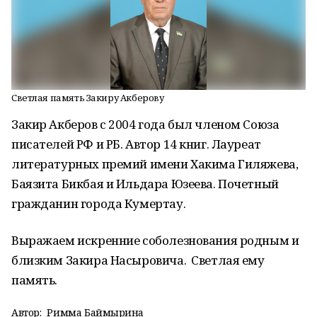
Светлая память Закиру Акберову
Закир Акберов с 2004 года был членом Союза
писателей РФ и РБ. Автор 14 книг. Лауреат
литературных премий имени Хакима Гиляжева,
Баязита Бикбая и Ильдара Юзеева. Почетный
гражданин города Кумертау.
Выражаем искренние соболезнования родным и
близким Закира Насыровича. Светлая ему
память.
Автор:
Римма Баймырҙина