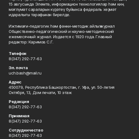
15 авгусында Элемтә, информацион технологиялар һәм киң
мәғлүмәт сараларын күҙәтеү буйынса федераль хеҙмәт
идаралығы тарафынан бирелде.
Ижтимағи-педагогик һәм фәнни-методик айлыҡ журнал
Общественно-педагогический и научно-методический
ежемесячный журнал. Издается с 1920 года. Главный
редактор: Каримов С.Г.
Телефон
8(347) 292-77-63
Эл. почта
uch.bash@mail.ru
Адрес
450079, Республика Башкортостан, г. Уфа, ул. 50-летия
Октября, 13, Дом печати, 10 этаж
Редакция
8(347) 292-77-63
Приемная
8(347) 292-77-63
Сотрудничество
8(347) 292-77-63