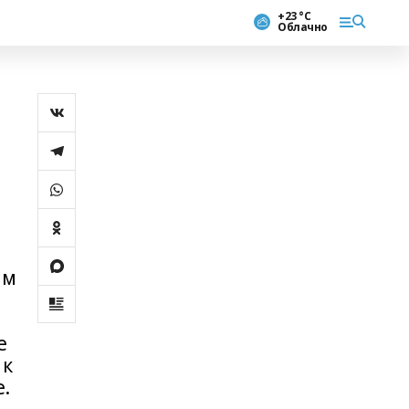
+23 °С
Облачно
ам
й
е
 к
.