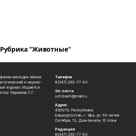
Рубрика "Животные"
фәнни-методик айлыҡ
Телефон
гогический и научно-
8(347) 292-77-63
ый журнал. Издается
Эл. почта
ктор: Каримов С.Г.
uch.bash@mail.ru
Адрес
450079, Республика
Башкортостан, г. Уфа, ул. 50-летия
Октября, 13, Дом печати, 10 этаж
Редакция
8(347) 292-77-63