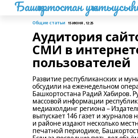
Башҡортостан уҡытыусы
Общие статьи
15 ИЮНЯ , 12:25
Аудитория сайт
СМИ в интернет
пользователей
Развитие республиканских и му
обсудили на еженедельном опера
Башкортостана Радий Хабиров. Р
массовой информации республик
медиахолдинг региона – Издател
выпускает 146 газет и журналов н
и районе издают несколько местн
печатной периодике, Башкортост