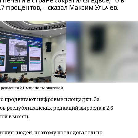
 печати в стране сократился вдвое, то в
7 процентов, – сказал Максим Ульчев.
ревысила 2,1 млн пользователей
но продвигают цифровые площадки. За
ов республиканских редакций выросла в 2,6
ей в месяц.
тения людей, поэтому последовательно