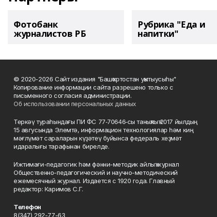
Фотобанк
Рубрика "Еда и
журналистов РБ
напитки"
© 2020-2026 Сайт издания "Башҡортостан уҡытыусыһы"
Копирование информации сайта разрешено только с
письменного согласия администрации.
Об использовании персональных данных
Теркәү тураһындағы ПИ ФС 77‑70646‑сы таныҡлыҡ 2017 йылдың
15 авгусында Элемтә, информацион технологиялар һәм киң
мәғлүмәт сараларын күҙәтеү буйынса федераль хеҙмәт
идаралығы тарафынан бирелде.
Ижтимағи-педагогик һәм фәнни-методик айлыҡ журнал
Общественно-педагогический и научно-методический
ежемесячный журнал. Издается с 1920 года. Главный
редактор: Каримов С.Г.
Телефон
8(347) 292-77-63