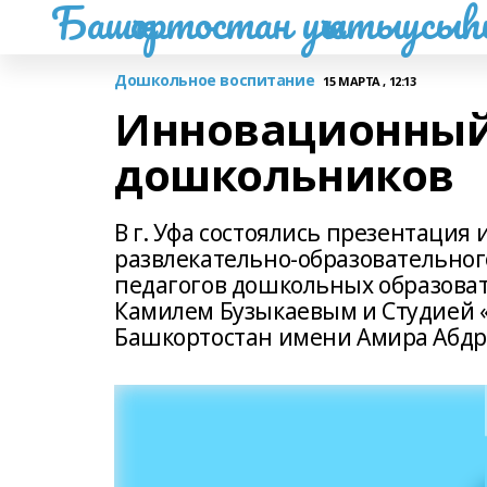
Башҡортостан уҡытыусы
Дошкольное воспитание
15 МАРТА , 12:13
Инновационный
дошкольников
В г. Уфа состоялись презентация
развлекательно-образовательног
педагогов дошкольных образова
Камилем Бузыкаевым и Студией «
Башкортостан имени Амира Абдр