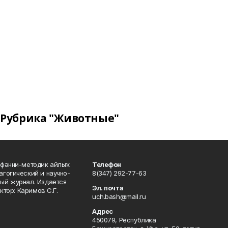
Рубрика "Животные"
фәнни-методик айлыҡ
Телефон
гогический и научно-
8(347) 292-77-63
ый журнал. Издается
Эл. почта
ктор: Каримов С.Г.
uch.bash@mail.ru
Адрес
450079, Республика