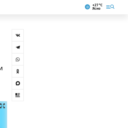
+27 °С
Ясно
и