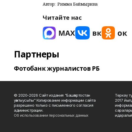
Автор:
Римма Баймырҙина
Читайте нас
Партнеры
Фотобанк журналистов РБ
© 2020-2026 Сайт издания "Башҡортостан
Теркәү т
уҡытыусыһы" Копирование информации сайта
2017 йыл
разрешено только с письменного согласия
информац
администрации.
саралары
Об использовании персональных данных
идаралығ