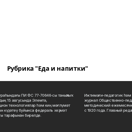
Рубрика "Еда и напитки"
ураһындағы ПИ ФС 77‑70646‑сы таныҡлыҡ
Ижтимағи-педагогик һәм 
дың 15 авгусында Элемтә,
журнал Общественно-педа
ион технологиялар һәм киң мәғлүмәт
методический ежемесячн
н күҙәтеү буйынса федераль хеҙмәт
с 1920 года. Главный реда
ы тарафынан бирелде.