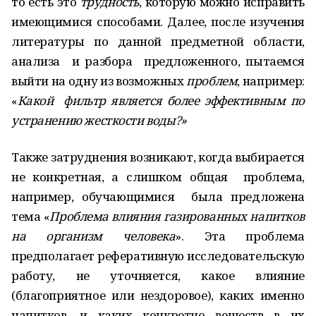
то есть это
трудность
, которую можно исправить
имеющимися способами. Далее, после изучения
литературы по данной предметной области,
анализа и разбора предложенного, пытаемся
выйти на одну из возможных
проблем
, например:
«
Какой фильтр является более эффективным по
устранению жесткости воды?»
Также затруднения возникают, когда выбирается
не конкретная, а слишком общая проблема,
например, обучающимися была предложена
тема «
Проблема влияния газированных напитков
на организм человека
». Эта проблема
предполагает реферативную исследовательскую
работу, не уточняется, какое влияние
(благоприятное или нездоровое), каких именно
напитков, и каких конкретно веществ в их