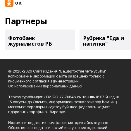
Партнеры
Фотобанк
Рубрика "Еда и
журналистов РБ
напитки"
© 2020-2026 Сайт издания "Башҡортостан уҡытыусыһы"
Копирование информации сайта разрешено только с
письменного согласия администрации.
Об использовании персональных данных
Теркәү тураһындағы ПИ ФС 77‑70646‑сы таныҡлыҡ 2017 йылдың
15 авгусында Элемтә, информацион технологиялар һәм киң
мәғлүмәт сараларын күҙәтеү буйынса федераль хеҙмәт
идаралығы тарафынан бирелде.
Ижтимағи-педагогик һәм фәнни-методик айлыҡ журнал
Общественно-педагогический и научно-методический