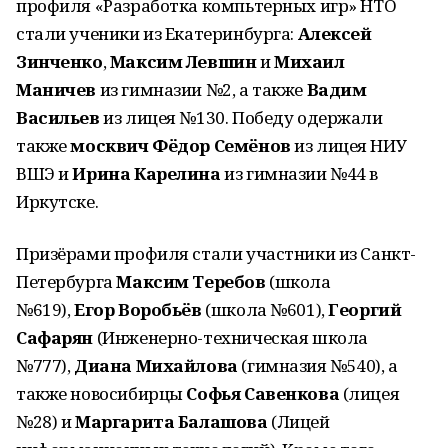
профиля «Разработка компьтерных игр» НТО
стали ученики из Екатеринбурга:
Алексей
Зинченко
,
Максим Левшин
и
Михаил
Маничев
из гимназии №2, а также
Вадим
Васильев
из лицея №130. Победу одержали
также
москвич Фёдор Семёнов
из лицея НИУ
ВШЭ и
Ирина Карелина
из гимназии №44 в
Иркутске.
Призёрами профиля стали участники из Санкт-
Петербурга
Максим Теребов
(школа
№619),
Егор Воробьёв
(школа №601),
Георгий
Сафарян
(Инженерно-техническая школа
№777),
Диана Михайлова
(гимназия №540), а
также новосибирцы
Софья Савенкова
(лицея
№28) и
Маргарита Балашова
(Лицей