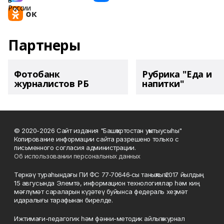
Партнеры
Фотобанк
Рубрика "Еда и
журналистов РБ
напитки"
© 2020-2026 Сайт издания "Башҡортостан уҡытыусыһы"
Копирование информации сайта разрешено только с
письменного согласия администрации.
Об использовании персональных данных
Теркәү тураһындағы ПИ ФС 77‑70646‑сы таныҡлыҡ 2017 йылдың
15 авгусында Элемтә, информацион технологиялар һәм киң
мәғлүмәт сараларын күҙәтеү буйынса федераль хеҙмәт
идаралығы тарафынан бирелде.
Ижтимағи-педагогик һәм фәнни-методик айлыҡ журнал