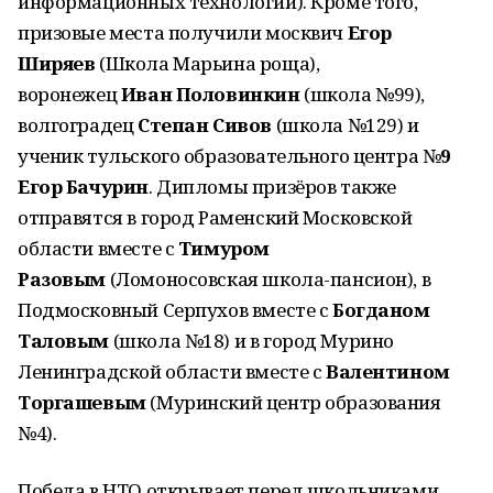
информационных технологий). Кроме того,
призовые места получили москвич
Егор
Ширяев
(Школа Марьина роща),
воронежец
Иван Половинкин
(школа №99),
волгоградец
Степан Сивов
(школа №129) и
ученик тульского образовательного центра №
9
Егор Бачурин
. Дипломы призёров также
отправятся в город Раменский Московской
области вместе с
Тимуром
Разовым
(Ломоносовская школа-пансион), в
Подмосковный Серпухов вместе с
Богданом
Таловым
(школа №18) и в город Мурино
Ленинградской области вместе с
Валентином
Торгашевым
(Муринский центр образования
№4).
Победа в НТО открывает перед школьниками