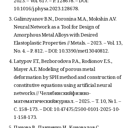
2023. – Vol. 617. – P. 128678. – DOI:
10.1016/j.physa.2023.128678.
Galimzyanov B.N., Doronina M.A., Mokshin A.V.
Neural Network as a Tool for Design of
Amorphous Metal Alloys with Desired
Elastoplastic Properties // Metals. – 2023. – Vol. 13,
No. 4. – P. 812. – DOI: 10.3390/met13040812.
Latypov F.T., Bezborodova P.A., Rodionov E.S.,
Mayer A.E. Modeling of porous metal
deformation by SPH method and construction of
constitutive equations using artificial neural
networks // Челябинскийфизико-
математическийжурнал. – 2025. – Т. 10, № 1. –
С. 158–173. – DOI: 10.47475/2500-0101-2025-10-
1-158-173.
Панова В., Панченко И., Коновалов С.,