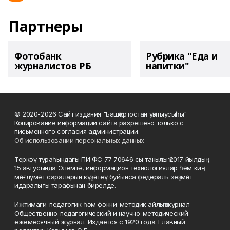
Партнеры
Фотобанк
Рубрика "Еда и
журналистов РБ
напитки"
© 2020-2026 Сайт издания "Башҡортостан уҡытыусыһы"
Копирование информации сайта разрешено только с
письменного согласия администрации.
Об использовании персональных данных
Теркәү тураһындағы ПИ ФС 77‑70646‑сы таныҡлыҡ 2017 йылдың
15 авгусында Элемтә, информацион технологиялар һәм киң
мәғлүмәт сараларын күҙәтеү буйынса федераль хеҙмәт
идаралығы тарафынан бирелде.
Ижтимағи-педагогик һәм фәнни-методик айлыҡ журнал
Общественно-педагогический и научно-методический
ежемесячный журнал. Издается с 1920 года. Главный