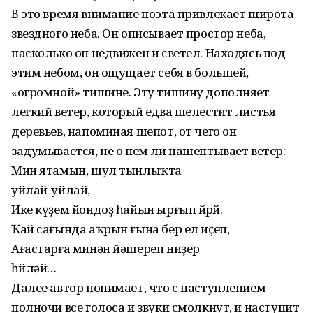
В это время внимание поэта привлекает широта
звездного неба. Он описывает простор неба,
насколько он недвижен и светел. Находясь под
этим небом, он ощущает себя в большей,
«огромной» тишине. Эту тишину дополняет
легкий ветер, который едва шелестит листья
деревьев, напоминая шепот, от чего он
задумывается, не о нем ли нашептывает ветер:
Мин ятамын, шул тынлыҡта
уйлай-уйлай,
Ике күҙем йондоҙ һайын ырғып йөрөй.
Ҡай сағында аҡрын ғына бер ел иҫеп,
Ағастарға минән йәшереп ниҙер
һөйләй…
Далее автор понимает, что с наступлением
полночи все голоса и звуки смолкнут, и наступит