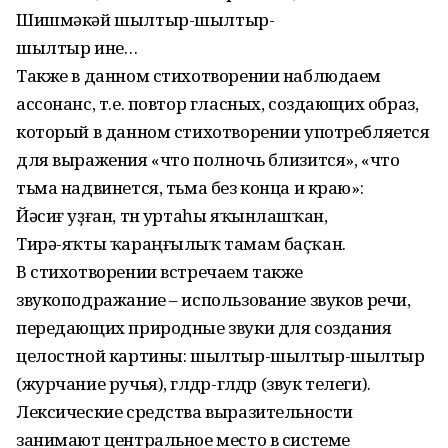
Шишмәкәй шылтыр-шылтыр-
шылтыр ине…
Также в данном стихотворении наблюдаем
ассонанс, т.е. повтор гласных, создающих образ,
который в данном стихотворении употребляется
для выражения «что полночь близится», «что
тьма надвинется, тьма без конца и краю»:
Йәсиғ уҙған, төн уртаһы яҡынлашҡан,
Тирә-яҡты ҡараңғылыҡ тамам баҫҡан.
В стихотворении встречаем также
звукоподражание – использование звуков речи,
передающих природные звуки для создания
целостной картины: шылтыр-шылтыр-шылтыр
(журчание ручья), гөлдөр-гөлдөр (звук телеги).
Лексические средства выразительности
занимают центральное место в системе