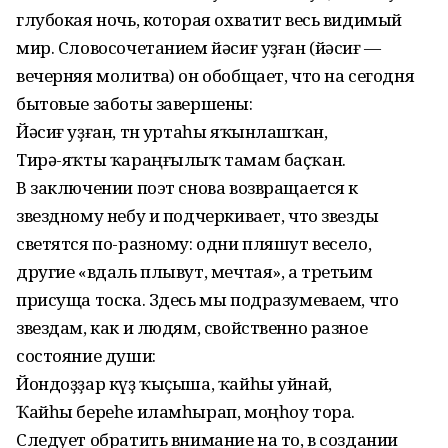
глубокая ночь, которая охватит весь видимый
мир. Словосочетанием йәсиғ уҙған (йәсиғ —
вечерняя молитва) он обобщает, что на сегодня
бытовые заботы завершены:
Йәсиғ уҙған, төн уртаһы яҡынлашҡан,
Тирә-яҡты ҡараңғылыҡ тамам баҫҡан.
В заключении поэт снова возвращается к
звездному небу и подчеркивает, что звезды
светятся по-разному: одни пляшут весело,
другие «вдаль плывут, мечтая», а третьим
присуща тоска. Здесь мы подразумеваем, что
звездам, как и людям, свойственно разное
состояние души:
Йондоҙҙар күҙ ҡыҫыша, ҡайһы уйнай,
Ҡайһы береһе иламһырап, моңһоу тора.
Следует обратить внимание на то, в создании