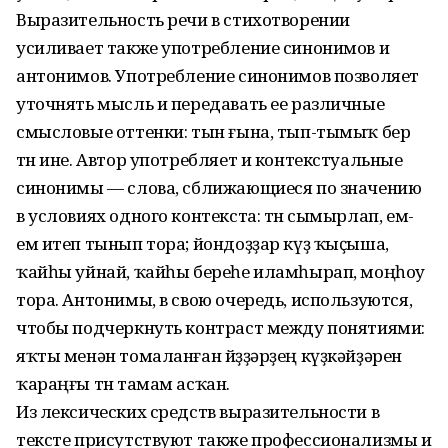
Выразительность речи в стихотворении
усиливает также употребление синонимов и
антонимов. Употребление синонимов позволяет
уточнять мысль и передавать ее различные
смысловые оттенки: тын ғына, тып-тымыҡ бер
төн ине. Автор употребляет и контекстуальные
синонимы — слова, сближающиеся по значению
в условиях одного контекста: төн сымырлап, ем-
ем итеп тынып тора; йондоҙҙар күҙ ҡыҫыша,
ҡайһы уйнай, ҡайһы береһе иламһырап, моңһоу
тора. Антонимы, в свою очередь, используются,
чтобы подчеркнуть контраст между понятиями:
яҡты менән томаланған йөҙҙәрҙең күҙкәйҙәрен
ҡараңғы төн тамам асҡан.
Из лексических средств выразительности в
тексте присутствуют также профессионализмы и