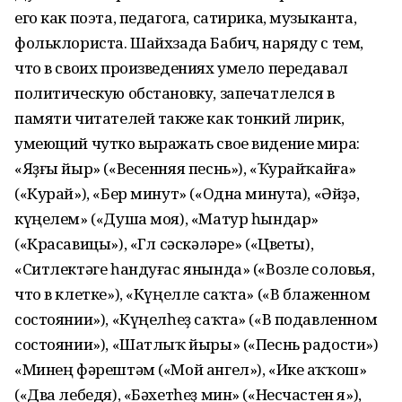
его как поэта, педагога, сатирика, музыканта,
фольклориста. Шайхзада Бабич, наряду с тем,
что в своих произведениях умело передавал
политическую обстановку, запечатлелся в
памяти читателей также как тонкий лирик,
умеющий чутко выражать свое видение мира:
«Яҙғы йыр» («Весенняя песнь»), «Ҡурайҡайға»
(«Курай»), «Бер минут» («Одна минута), «Әйҙә,
күңелем» («Душа моя), «Матур һындар»
(«Красавицы»), «Гөл сәскәләре» («Цветы),
«Ситлектәге һандуғас янында» («Возле соловья,
что в клетке»), «Күңелле саҡта» («В блаженном
состоянии»), «Күңелһеҙ саҡта» («В подавленном
состоянии»), «Шатлыҡ йыры» («Песнь радости»)
«Минең фәрештәм («Мой ангел»), «Ике аҡҡош»
(«Два лебедя), «Бәхетһеҙ мин» («Несчастен я»),