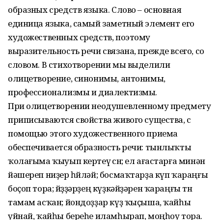
образных средств языка. Слово – основная
единица языка, самый заметный элемент его
художественных средств, поэтому
выразительность речи связана, прежде всего, со
словом. В стихотворении мы выделили
олицетворение, синонимы, антонимы,
профессионализмы и диалектизмы.
При олицетворении неодушевленному предмету
приписываются свойства живого существа, с
помощью этого художественного приема
обеспечивается образность речи: тынлыҡты
ҡолағыма ҡыуып кертеү өсөн; ел ағастарға минән
йәшереп ниҙер һөйләй; босмаҡтарҙа күп ҡараңғы
боҫоп тора; йөҙҙәрҙең күҙкәйҙәрен ҡараңғы төн
тамам асҡан; йондоҙҙар күҙ ҡыҫыша, ҡайһы
уйнай, ҡайһы береһе иламһырап, моңһоу тора.