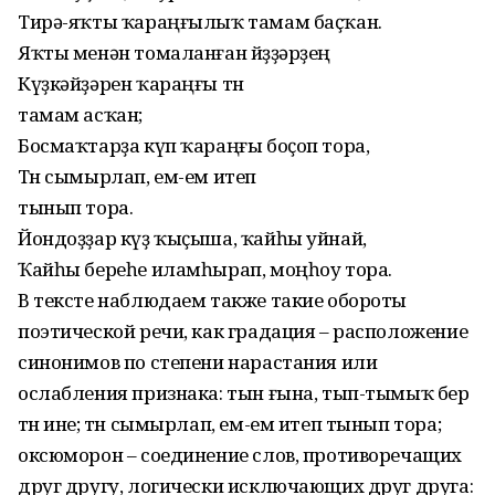
Тирә-яҡты ҡараңғылыҡ тамам баҫҡан.
Яҡты менән томаланған йөҙҙәрҙең
Күҙкәйҙәрен ҡараңғы төн
тамам асҡан;
Босмаҡтарҙа күп ҡараңғы боҫоп тора,
Төн сымырлап, ем-ем итеп
тынып тора.
Йондоҙҙар күҙ ҡыҫыша, ҡайһы уйнай,
Ҡайһы береһе иламһырап, моңһоу тора.
В тексте наблюдаем также такие обороты
поэтической речи, как градация – расположение
синонимов по степени нарастания или
ослабления признака: тын ғына, тып-тымыҡ бер
төн ине; төн сымырлап, ем-ем итеп тынып тора;
оксюморон – соединение слов, противоречащих
друг другу, логически исключающих друг друга: