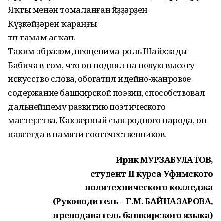
Яҡты менән томаланған йөҙҙәрҙең
Күҙкәйҙәрен ҡараңғы
төн тамам асҡан.
Таким образом, неоценима роль Шайхзады
Бабича в том, что он поднял на новую высоту
искусство слова, обогатил идейно-жанровое
содержание башкирской поэзии, способствовал
дальнейшему развитию поэтического
мастерства. Как верный сын родного народа, он
навсегда в памяти соотечественников.
Ирик МУРЗАБУЛАТОВ,
студент II курса Уфимского
политехнического колледжа
(Руководитель – Г.М. БАЙНАЗАРОВА,
преподаватель башкирского языка)