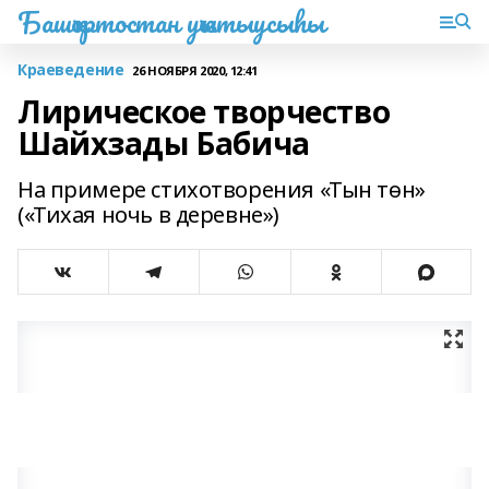
Башҡортостан уҡытыусыһы
Краеведение
26 НОЯБРЯ 2020, 12:41
Лирическое творчество
Шайхзады Бабича
На примере стихотворения «Тын төн»
(«Тихая ночь в деревне»)