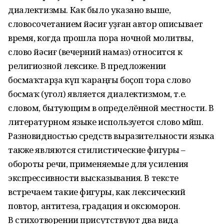
диалектизмы. Как было указано выше,
словосочетанием йәсиғ уҙ­ған автор описывает
время, когда прошла пора ночной молитвы,
слово йәсиғ (вечерний намаз) относится к
религиозной лексике. В предложении
босмаҡтарҙа күп ҡа­раңғы боҫоп тора слово
босмаҡ (угол) яв­ляется диалектизмом, т.е.
словом, бытующим в определённой местности. В
литературном языке используется слово мөйөш.
Разновидностью средств выразительности языка
также являются стилистические фигуры –
обороты речи, применяемые для усиления
экспрессивности высказывания. В тексте
встречаем такие фигуры, как лексический
повтор, антитеза, градация и оксюморон.
В стихотворении присутствуют два вида