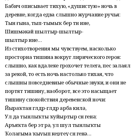
Бабич описывает тихую, «душистую» ночь в
деревне, когда едва слышно журчание ручья:
Тын ғына, тып-тымыҡ бер төн ине,
Шишмәкәй шылтыр-шылтыр-
шылтыр ине…
Из стихотворения мы чувствуем, насколько
просторна тишина вокруг лирического героя:
слышно, как вдалеке грохочет телега, пес залаял
за рекой, то есть ночь настолько тихая, что
слышны повседневные обычные звуки, и они не
портят тишину, наоборот, все это насыщает
тишину спокойствия деревенской ночи:
Йыраҡтан гөлдөр-гөлдөр арба килә,
Ул да тынлыҡты ҡуйыртыр өсөн генә;
Аръяҡта бер эт өрә, ул шул тынлыҡты
Ҡолағыма ҡыуып кертеү өсөн генә…