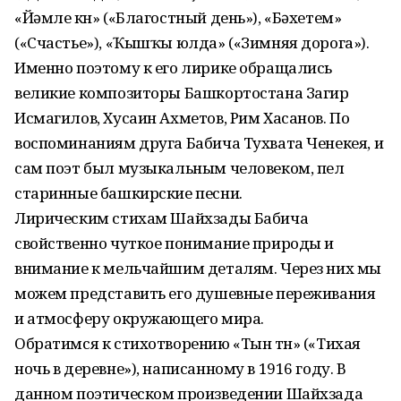
«Йәмле көн» («Благостный день»), «Бәхетем»
(«Счастье»), «Ҡышҡы юлда» («Зимняя дорога»).
Именно поэтому к его лирике обращались
великие композиторы Башкортостана Загир
Исмагилов, Хусаин Ахметов, Рим Хасанов. По
воспоминаниям друга Бабича Тухвата Ченекея, и
сам поэт был музыкальным человеком, пел
старинные башкирские песни.
Лирическим стихам Шайхзады Бабича
свойственно чуткое понимание природы и
внимание к мельчайшим деталям. Через них мы
можем представить его душевные переживания
и атмосферу окружающего мира.
Обратимся к стихотворению «Тын төн» («Тихая
ночь в деревне»), написанному в 1916 году. В
данном поэтическом произведении Шайхзада