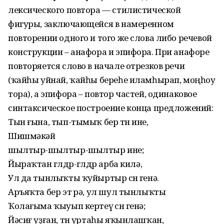
лексического повтора — стилистической
фигуры, заключающейся в намеренном
повторении одного и того же слова либо речевой
конструкции – анафора и эпифора. При анафоре
повторяется слово в начале отрезков речи
(ҡайһы уйнай, ҡайһы береһе иламһырап, моңһоу
тора), а эпифора – повтор частей, одинаковое
синтаксическое построение конца предложений:
Тын ғына, тып-тымыҡ бер төн ине,
Шишмәкәй
шылтыр-шылтыр-шылтыр ине;
Йыраҡтан гөлдөр-гөлдөр арба килә,
Ул да тынлыҡты ҡуйыртыр өсөн генә.
Аръяҡта бер эт өрә, ул шул тынлыҡты
Ҡолағыма ҡыуып кертеү өсөн генә;
Йәсиғ уҙған, төн уртаһы яҡынлашҡан,