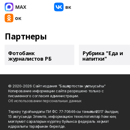
Партнеры
Фотобанк
Рубрика "Еда и
журналистов РБ
напитки"
© 2020-2026 Сайт издания "Башҡортостан уҡытыусыһы"
Копирование информации сайта разрешено только с
письменного согласия администрации.
Об использовании персональных данных
Теркәү тураһындағы ПИ ФС 77‑70646‑сы таныҡлыҡ 2017 йылдың
15 авгусында Элемтә, информацион технологиялар һәм киң
мәғлүмәт сараларын күҙәтеү буйынса федераль хеҙмәт
идаралығы тарафынан бирелде.