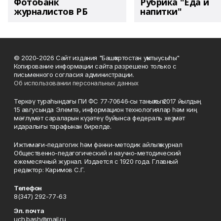
Фотобанк
Рубрика "Еда и
журналистов РБ
напитки"
© 2020-2026 Сайт издания "Башҡортостан уҡытыусыһы"
Копирование информации сайта разрешено только с
письменного согласия администрации.
Об использовании персональных данных
Теркәү тураһындағы ПИ ФС 77‑70646‑сы таныҡлыҡ 2017 йылдың
15 авгусында Элемтә, информацион технологиялар һәм киң
мәғлүмәт сараларын күҙәтеү буйынса федераль хеҙмәт
идаралығы тарафынан бирелде.
Ижтимағи-педагогик һәм фәнни-методик айлыҡ журнал
Общественно-педагогический и научно-методический
ежемесячный журнал. Издается с 1920 года. Главный
редактор: Каримов С.Г.
Телефон
8(347) 292-77-63
Эл. почта
uch.bash@mail.ru