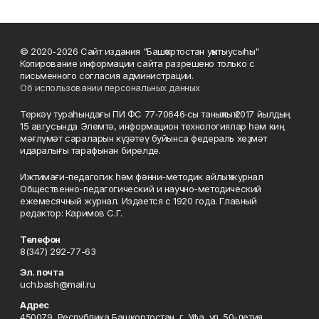
© 2020-2026 Сайт издания "Башҡортостан уҡытыусыһы"
Копирование информации сайта разрешено только с
письменного согласия администрации.
Об использовании персональных данных
Теркәү тураһындағы ПИ ФС 77‑70646‑сы таныҡлыҡ 2017 йылдың
15 авгусында Элемтә, информацион технологиялар һәм киң
мәғлүмәт сараларын күҙәтеү буйынса федераль хеҙмәт
идаралығы тарафынан бирелде.
Ижтимағи-педагогик һәм фәнни-методик айлыҡ журнал
Общественно-педагогический и научно-методический
ежемесячный журнал. Издается с 1920 года. Главный
редактор: Каримов С.Г.
Телефон
8(347) 292-77-63
Эл. почта
uch.bash@mail.ru
Адрес
450079, Республика Башкортостан, г. Уфа, ул. 50-летия