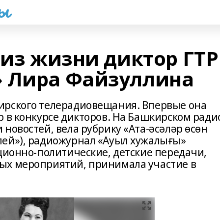
һы
 из жизни диктор ГТ
» Лира Файзуллина
ирского телерадиовещания. Впервые она
р в конкурсе дикторов. На Башкирском ради
новостей, вела рубрику «Ата-әсәләр өсөн
лей»), радиожурнал «Ауыл хужалығы»
ационно-политические, детские передачи,
ых мероприятий, принимала участие в