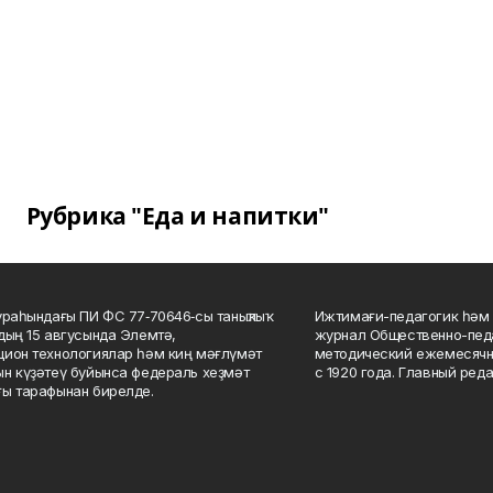
Рубрика "Еда и напитки"
ураһындағы ПИ ФС 77‑70646‑сы таныҡлыҡ
Ижтимағи-педагогик һәм 
дың 15 авгусында Элемтә,
журнал Общественно-педа
ион технологиялар һәм киң мәғлүмәт
методический ежемесячн
н күҙәтеү буйынса федераль хеҙмәт
с 1920 года. Главный реда
ы тарафынан бирелде.