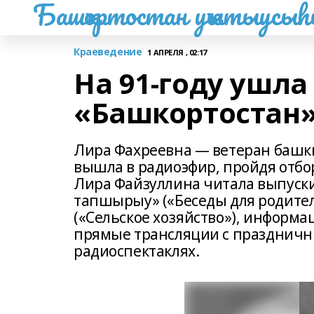
Башҡортостан уҡытыусы
Краеведение
1 АПРЕЛЯ , 02:17
На 91-году ушла
«Башкортостан
Лира Фахреевна — ветеран башк
вышла в радиоэфир, пройдя отбо
Лира Файзуллина читала выпуски 
тапшырыу» («Беседы для родите
(«Сельское хозяйство»), информ
прямые трансляции с праздничн
радиоспектаклях.