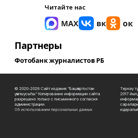
Читайте нас
Партнеры
Фотобанк журналистов РБ
© 2020-2026 Сайт издания "Башҡортостан
Теркәү т
уҡытыусыһы" Копирование информации сайта
2017 йыл
разрешено только с письменного согласия
информац
администрации.
саралары
Об использовании персональных данных
идаралығ