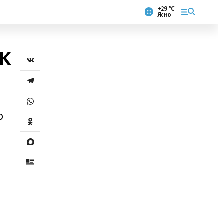
+29 °С
Ясно
РК
о