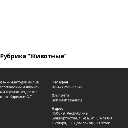
Рубрика "Животные"
фәнни-методик айлыҡ
Телефон
гогический и научно-
8(347) 292-77-63
ый журнал. Издается
Эл. почта
ктор: Каримов С.Г.
uch.bash@mail.ru
Адрес
450079, Республика
Башкортостан, г. Уфа, ул. 50-летия
Октября, 13, Дом печати, 10 этаж