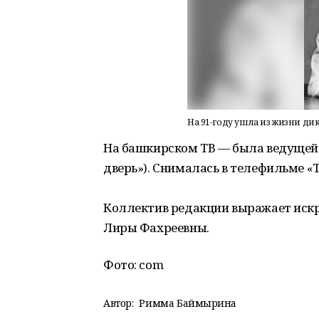
На 91-году ушла из жизни д
На башкирском ТВ — была ведущей 
дверь»). Снималась в телефильме «Т
Коллектив редакции выражает иск
Лиры Фахреевны.
Фото: com
Автор:
Римма Баймырҙина