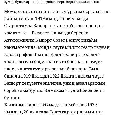
«Ғүмер буйы тарихи дөрөҫлөктө тергеҙергә хыялландым»
Мемориаль таҡтаташты асыу урыны осраҡлы ғына
һайланмаған. 1919 йылдың авгусында
Стәрлетамаҡҡа Башҡортостан хәрби-революцион
комитеты — Рәсәй составында беренсе
Автономиялы Башҡорт Совет Республикаһы
хөкүмәте килә. Бында тәүге милли театр тыуған,
ғәрәп графикаһы нигеҙендә башҡорт телендә
тәүге ваҡытлы баҫмалар сыға башлаған, тәүге
власть институттары эшләй башланы. Был
бинала 1919 йылдан 1922 йылға тиклем тәүге
Башҡорт хөкүмәте эшләгән, уның ағзаларының
береһе Әхмәҙулла Әлмөхәмәт улы Бейешев та
булған.
Ҡыҙғанысҡа ҡаршы, Әхмәҙулла Бейешев 1937
йылдың 20 июнендә Советтарға ҡаршы милли