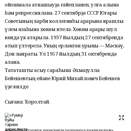
ойошмала ҡатнашыуҙа ғәйепләнеп, ҡулға алына
һәм репрессиялана. 27 сентябрҙә СССР Юғары
Советының хәрби коллегияһы ҡарарына ярашлы
үлем язаһына хөкөм ителә. Хөкөм ҡарары шул
көндә үк атҡарыла. 1937 йылдың 27 сентябрендә
атып үлтерелә. Уның ерләнгән урыны — Мәскәү,
Дон зыяраты. Ул 1957 йылдың 31 октябрендә
аҡлана.
Таҡтаташты асыу сараһына Әхмәҙулла
Бейешевтың ейәне Юрий Михайлович Бейешев
үҙе килде
Сығанаҡ: Ҡоролтай.
«Ғүмер буйы тарихи дөрөҫлөктө тергеҙергә хыялландым»