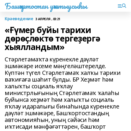
Башҡортостан уҡытыусыһы
Краеведение
3 АПРЕЛЯ , 03:21
«Ғүмер буйы тарихи
дөрөҫлөктө тергеҙергә
хыялландым»
Стәрлетамаҡта күренекле дәүләт
эшмәкәре исеме мәңгеләштерелде.
Күптән түгел Стәрлетамаҡ халҡы тарихи
ваҡиғаға шаһит булды. БР Хеҙмәт һәм
халыҡты социаль яҡлау
министрлығының Стәрлетамаҡ ҡалаһы
буйынса хеҙмәт һәм халыҡты социаль
яҡлау идаралығы бинаһында күренекле
дәүләт эшмәкәре, Башҡортостандың
автономияһын, уның сәйәси һәм
иҡтисади мәнфәғәттәрен, башҡорт