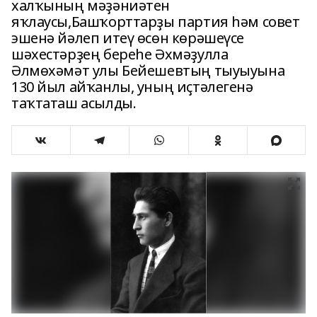
халҡының мәҙәниәтен
яҡлаусы,Башҡорттарҙы партия һәм совет
эшенә йәлеп итеү өсөн көрәшеүсе
шәхестәрҙең береһе Әхмәҙулла
Әлмөхәмәт улы Бейешевтың тыуыуына
130 йыл айҡанлы, уның иҫтәлегенә
таҡтаташ асылды.