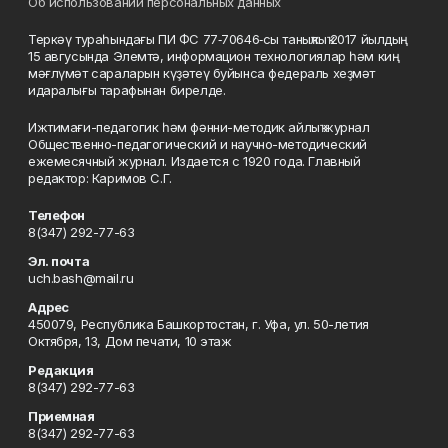
Об использовании персональных данных
Теркәү тураһындағы ПИ ФС 77‑70646‑сы таныҡлыҡ 2017 йылдың
15 авгусында Элемтә, информацион технологиялар һәм киң
мәғлүмәт сараларын күҙәтеү буйынса федераль хеҙмәт
идаралығы тарафынан бирелде.
Ижтимағи-педагогик һәм фәнни-методик айлыҡ журнал
Общественно-педагогический и научно-методический
ежемесячный журнал. Издается с 1920 года. Главный
редактор: Каримов С.Г.
Телефон
8(347) 292-77-63
Эл. почта
uch.bash@mail.ru
Адрес
450079, Республика Башкортостан, г. Уфа, ул. 50-летия
Октября, 13, Дом печати, 10 этаж
Редакция
8(347) 292-77-63
Приемная
8(347) 292-77-63