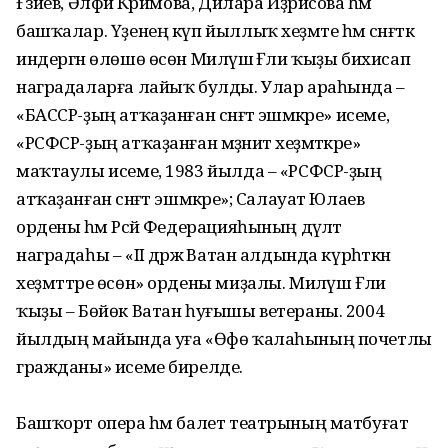
Ғәзиев, Әлфиә Кәримова, Дилара Иҙрисова һәм
башҡалар. Үҙенең күп йыллыҡ хеҙмәте һәм сәнғәткә
индергән өлөшө өсөн Миләүшә Ғәли ҡыҙы бихисап
наградаларға лайыҡ булды. Улар араһында –
«БАССР-ҙың атҡаҙанған сәнғәт эшмәкәре» исеме,
«РСФСР-ҙың атҡаҙанған мәҙәниәт хеҙмәткәре»
маҡтаулы исеме, 1983 йылда – «РСФСР-ҙың
атҡаҙанған сәнғәт эшмәкәре»; Салауат Юлаев
ордены һәм Рәсәй Федерацияһының дәүләт
наградаһы – «II дәрәжә Ватан алдында күрһәткән
хеҙмттәре өсөн» ордены миҙалы. Миләүшә Ғәли
ҡыҙы – Бөйөк Ватан һуғышы ветераны. 2004
йылдың майында уға «Өфө ҡалаһының почетлы
гражданы» исеме бирелде.
Башҡорт опера һәм балет театрының матбуғат