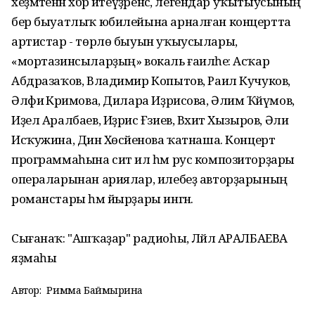
хеҙмәтенән хәбәр итеүҙәренсә, легендар уҡытыусының
бер быуатлыҡ юбилейына арналған концертта
артистар - төрлө быуын уҡыусылары,
«мортазинсыларҙың» вокаль ғаиләһе: Асҡар
Абдразаҡов, Владимир Копытов, Раил Кучуков,
Әлфиә Кәримова, Дилара Иҙрисова, Әлим Ҡәйүмов,
Иҙел Аралбаев, Иҙрис Ғәзиев, Вәхит Хызыров, Әлиә
Исҡужина, Динә Хөсәйенова ҡатнаша. Концерт
программаһына сит ил һәм рус композиторҙары
операларынан ариялар, илебеҙ авторҙарының
романстары һәм йырҙары ингән.
Сығанаҡ: "Ашҡаҙар" радиоһы, Ләйлә АРАЛБАЕВА
яҙмаһы
Автор:
Римма Баймырҙина