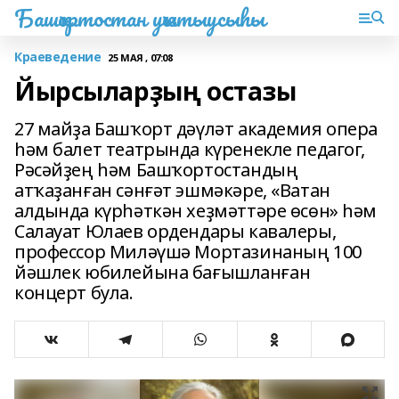
Башҡортостан уҡытыусыһы
Краеведение
25 МАЯ , 07:08
Йырсыларҙың остазы
27 майҙа Башҡорт дәүләт академия опера
һәм балет театрында күренекле педагог,
Рәсәйҙең һәм Башҡортостандың
атҡаҙанған сәнғәт эшмәкәре, «Ватан
алдында күрһәткән хеҙмәттәре өсөн» һәм
Салауат Юлаев ордендары кавалеры,
профессор Миләүшә Мортазинаның 100
йәшлек юбилейына бағышланған
концерт була.