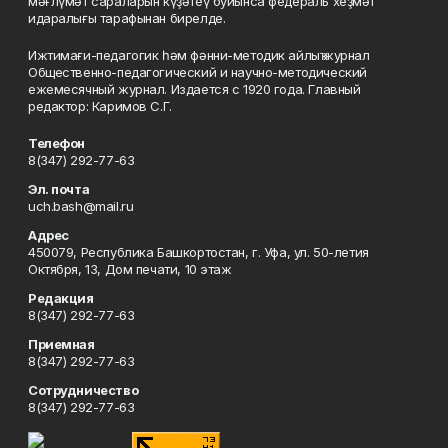
мәғлүмәт сараларын күҙәтеү буйынса федераль хеҙмәт
идаралығы тарафынан бирелде.
Ижтимағи-педагогик һәм фәнни-методик айлыҡ журнал
Общественно-педагогический и научно-методический
ежемесячный журнал. Издается с 1920 года. Главный
редактор: Каримов С.Г.
Телефон
8(347) 292-77-63
Эл. почта
uch.bash@mail.ru
Адрес
450079, Республика Башкортостан, г. Уфа, ул. 50-летия
Октября, 13, Дом печати, 10 этаж
Редакция
8(347) 292-77-63
Приемная
8(347) 292-77-63
Сотрудничество
8(347) 292-77-63