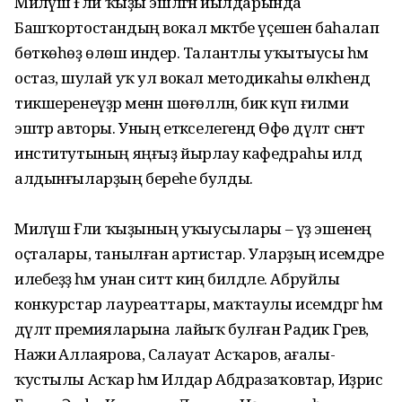
Миләүшә Ғәли ҡыҙы эшләгән йылдарында
Башҡортостандың вокал мәктәбе үҫешенә баһалап
бөткөһөҙ өлөш индерә. Талантлы уҡытыусы һәм
остаз, шулай уҡ ул вокал методикаһы өлкәһендә
тикшеренеүҙәр менән шөғөлләнә, бик күп ғилми
эштәр авторы. Уның етәкселегендә Өфө дәүләт сәнғәт
институтының яңғыҙ йырлау кафедраһы илдә
алдынғыларҙың береһе булды.
Миләүшә Ғәли ҡыҙының уҡыусылары – үҙ эшенең
оҫталары, танылған артистар. Уларҙың исемдәре
илебеҙҙә һәм унан ситтә киң билдәле. Абруйлы
конкурстар лауреаттары, маҡтаулы исемдәргә һәм
дәүләт премияларына лайыҡ булған Радик Гәрәев,
Нажиә Аллаярова, Салауат Асҡаров, ағалы-
ҡустылы Асҡар һәм Илдар Абдразаҡовтар, Иҙрис