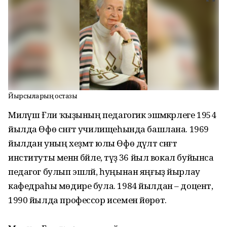
Йырсыларҙың остазы
Миләүшә Ғәли ҡыҙының педагогик эшмәкәрлеге 1954
йылда Өфө сәнғәт училищеһында башлана. 1969
йылдан уның хеҙмәт юлы Өфө дәүләт сәнғәт
институты менән бәйле, тәүҙә 36 йыл вокал буйынса
педагог булып эшләй, һуңынан яңғыҙ йырлау
кафедраһы мөдире була. 1984 йылдан – доцент,
1990 йылда профессор исемен йөрөтә.