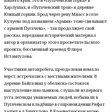
нашего края. Это и «Пугачевская горка» в
Харлушах, и «Пугачевский трон» в деревне
Южный горняк. Брод через реку Миасс в селе
Кулуево под названием «Армия» тоже связывают
с армией Пугачева», – так продолжает свой
рассказ, передавая исторический материал
автор и организатор этого просветительского
проекта, бессменный краевед Флюра
Истамгулова.
Участники автопробега, преодолевая немало
верст, встречались с местными жителями. В
деревне Байгазина у обелиска состоялся
выступление школьников, слушали из первого
уста легенды уважаемых людей, побывали в
Пугачевском кладбище в сопровождении Рифат
хазрет в д.Биккулово. В Краеведческом музее