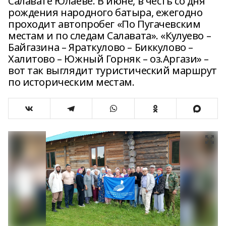
Салавате Юлаеве. В июне, в честь со дня
рождения народного батыра, ежегодно
проходит автопробег «По Пугачевским
местам и по следам Салавата». «Кулуево –
Байгазина – Яраткулово – Биккулово –
Халитово – Южный Горняк – оз.Аргази» –
вот так выглядит туристический маршрут
по историческим местам.