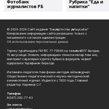
Фотобанк
Рубрика "Еда и
журналистов РБ
напитки"
© 2020-2026 Сайт издания "Башҡортостан уҡытыусыһы"
Копирование информации сайта разрешено только с
письменного согласия администрации.
Об использовании персональных данных
Теркәү тураһындағы ПИ ФС 77‑70646‑сы таныҡлыҡ 2017 йылдың
15 авгусында Элемтә, информацион технологиялар һәм киң
мәғлүмәт сараларын күҙәтеү буйынса федераль хеҙмәт
идаралығы тарафынан бирелде.
Ижтимағи-педагогик һәм фәнни-методик айлыҡ журнал
Общественно-педагогический и научно-методический
ежемесячный журнал. Издается с 1920 года. Главный
редактор: Каримов С.Г.
Телефон
8(347) 292-77-63
Эл. почта
uch.bash@mail.ru