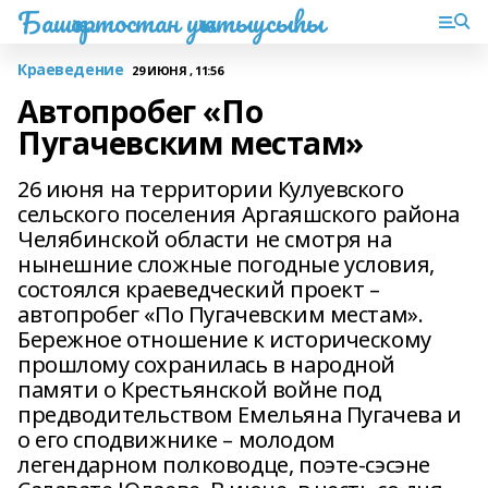
Башҡортостан уҡытыусыһы
Краеведение
29 ИЮНЯ , 11:56
Автопробег «По
Пугачевским местам»
26 июня на территории Кулуевского
сельского поселения Аргаяшского района
Челябинской области не смотря на
нынешние сложные погодные условия,
состоялся краеведческий проект –
автопробег «По Пугачевским местам».
Бережное отношение к историческому
прошлому сохранилась в народной
памяти о Крестьянской войне под
предводительством Емельяна Пугачева и
о его сподвижнике – молодом
легендарном полководце, поэте-сэсэне