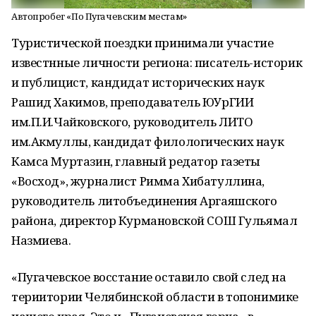
Автопробег «По Пугачевским местам»
Туристической поездки принимали участие
известнные личности региона: писатель-историк
и публицист, кандидат исторических наук
Рашид Хакимов, преподаватель ЮУрГИИ
им.П.И.Чайковского, руководитель ЛИТО
им.Акмуллы, кандидат филологических наук
Камса Муртазин, главный редатор газеты
«Восход», журналист Римма Хибатуллина,
руководитель литобъединения Аргаяшского
района, директор Курмановской СОШ Гульямал
Назмиева.
«Пугачевское восстание оставило свой след на
териитории Челябинской области в топонимике