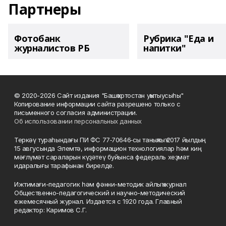
Партнеры
Фотобанк
Рубрика "Еда и
журналистов РБ
напитки"
© 2020-2026 Сайт издания "Башҡортостан уҡытыусыһы"
Копирование информации сайта разрешено только с
письменного согласия администрации.
Об использовании персональных данных
Теркәү тураһындағы ПИ ФС 77‑70646‑сы таныҡлыҡ 2017 йылдың
15 авгусында Элемтә, информацион технологиялар һәм киң
мәғлүмәт сараларын күҙәтеү буйынса федераль хеҙмәт
идаралығы тарафынан бирелде.
Ижтимағи-педагогик һәм фәнни-методик айлыҡ журнал
Общественно-педагогический и научно-методический
ежемесячный журнал. Издается с 1920 года. Главный
редактор: Каримов С.Г.