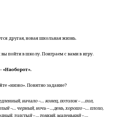
ется другая, новая школьная жизнь.
вы пойти в школу. Поиграем с вами в игру.
– «Наоборот».
айте «низко». Понятно задание?
дленный, начало –… конец, потолок – …пол,
елый –… черный, ночь – …день, хорошо –… плохо,
дный, толстый – …тонкий, маленький – …