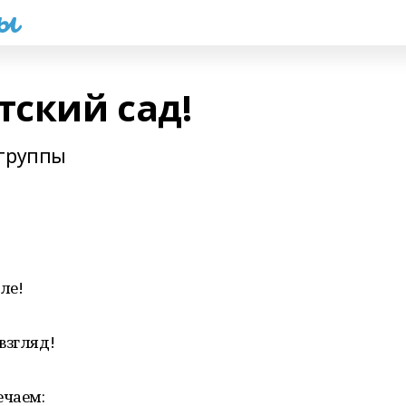
һы
тский сад!
 группы
ле!
взгляд!
ечаем: