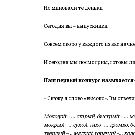
Но миновали те деньки.
Сегодня вы – выпускники.
Совсем скоро у каждого из вас начн
И сегодня мы посмотрим, готовы ли 
Наш первый конкурс называется 
– Скажу я слово «высоко». Вы отвеч
Молодой
–
… старый, быстрый
–
… ме
мокрый – …сухой, тихо –… громко, б
твердый –… мягкий, горячий –… холо