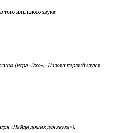
 того или иного звука;
 слова
(
игра
«Эхо»
,
«Назови
первый
звук в
игра
«Найди
домик
для
звука»
);