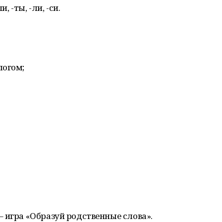
, -ты, -ли, -си.
логом;
 игра «Образуй родственные слова».