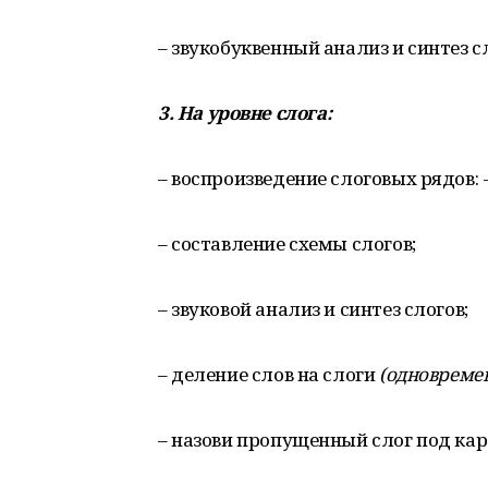
– звукобуквенный анализ и синтез с
3.
На
уровне
слога
:
– воспроизведение слоговых рядов: -са
– составление схемы слогов;
– звуковой анализ и синтез слогов;
– деление слов на слоги
(
одновреме
– назови пропущенный слог под кар