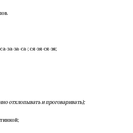
лов.
-за-за-са-; ся-зя-ся-зя;
нно
отхлопывать
и
проговаривать
);
тинкой;