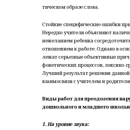
тическом образе слова.
Стойкие специфические ошибки пр
Нередко учителя объясняют налич
нежеланием ребенка сосредоточит
отношением к работе. Однако в ос
лежат серьезные объективные прич
фонетических процессов, лексико-г
Лучший результат решения данной 
взаимосвязи с учителем и родителя
Виды
работ
для
преодоления
нар
дошкольного
и
младшего
школьн
1.
На
уровне
звука
: