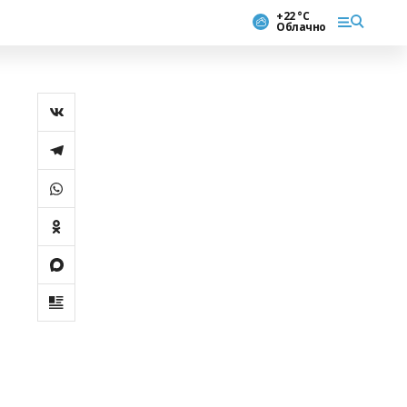
+22 °С
Облачно