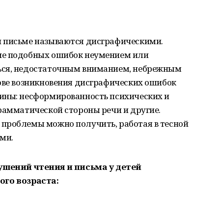
и письме называются дисграфическими.
ие подобных ошибок неумением или
ься, недостаточным вниманием, небрежным
нове возникновения дисграфических ошибок
ины: несформированность психических и
рамматической стороны речи и другие.
проблемы можно получить, работая в тесной
ми.
ушений
чтения
и
письма
у
детей
ого
возраста
: