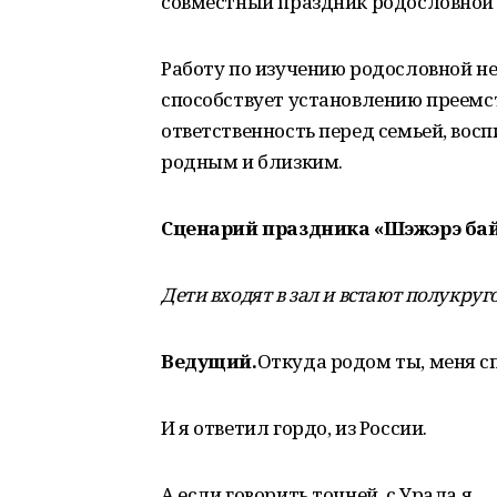
совместный праздник родословной
Работу по изучению родословной нео
способствует установлению преемс
ответственность перед семьей, восп
родным и близким.
Сценарий праздника «Шэжэрэ б
Дети входят в зал и встают полукруг
Ведущий.
Откуда родом ты, меня с
И я ответил гордо, из России.
А если говорить точней, с Урала я,