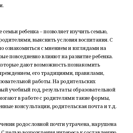
и.
 семьи ребенка – позволяет изучить семью,
 родителями, выяснить условия воспитания. С
 ознакомиться с мнением и взглядами на
рые повседневно влияют на развитие ребенка.
которые дают возможность познакомить
реждением, его традициями, правилами,
зовательной работы. На родительских
вый учебный год, результаты образовательной
могают в работе с родителями такие формы,
енные консультации, родительская почта и т.д.
учения родословной почти утрачена, нарушена
. С целью возрождения интереса к составлению