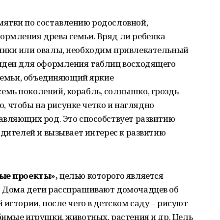
ятки по составлению родословной,
рмления древа семьи. Вряд ли ребенка
ники или овалы, необходим привлекательный
идеи для оформления таблиц восходящего
 семьи, объединяющий яркие
мь поколений, корабль, солнышко, гроздь
но, чтобы на рисунке четко и наглядно
авляющих род. Это способствует развитию
одителей и вызывает интерес к развитию
ные проекты»,
целью которого является
. Дома дети расспрашивают домочадцев об
истории, после чего в детском саду – рисуют
имые игрушки, животных, растения и др. Цель