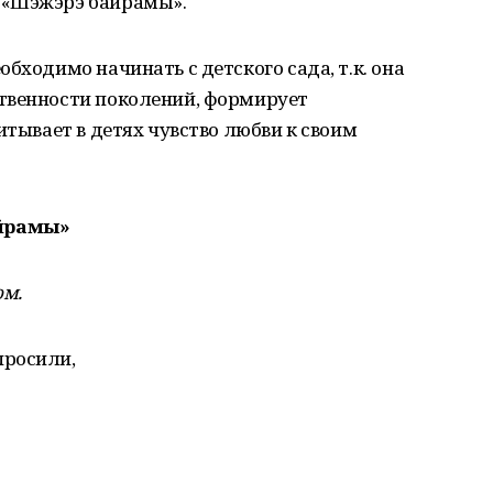
 «Шэжэрэ байрамы».
бходимо начинать с детского сада, т.к. она
твенности поколений, формирует
итывает в детях чувство любви к своим
айрамы»
ом.
просили,