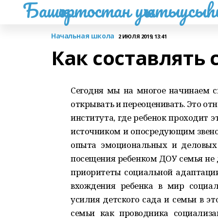
Башҡортостан уҡытыусы
Начальная школа
2 ИЮЛЯ 2019, 13:41
Как составлять
Сегодня мы на многое начинаем с
открывать и переоценивать. Это от
института, где ребенок проходит 
источником и опосредующим звено
опыта эмоциональных и деловых
посещения ребенком ДОУ семья не 
приоритеты социальной адаптации
вхождения ребенка в мир социа
усилия детского сада и семьи в э
семьи как проводника социализ