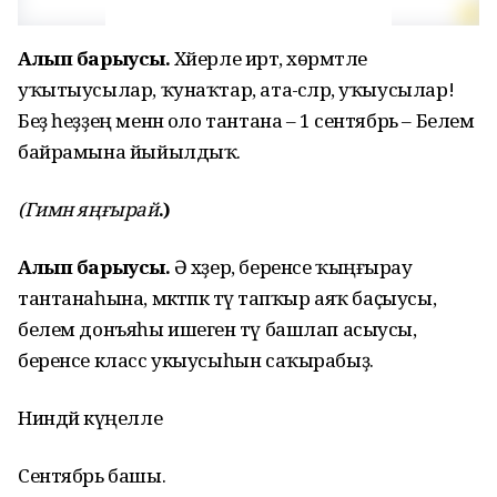
Алып барыусы.
Хәйерле иртә, хөрмәтле
уҡытыусылар, ҡунаҡтар, ата-әсәләр, уҡыусылар!
Беҙ һеҙҙең менән оло тантана – 1 сентябрь – Белем
байрамына йыйылдыҡ.
(Гимн яңғырай
.)
Алып барыусы.
Ә хәҙер, беренсе ҡыңғырау
тантанаһына, мәктәпкә тәү тапҡыр аяҡ баҫыусы,
белем донъяһы ишеген тәү башлап асыусы,
беренсе класс укыусыһын саҡырабыҙ.
Ниндәй күңелле
Сентябрь башы.