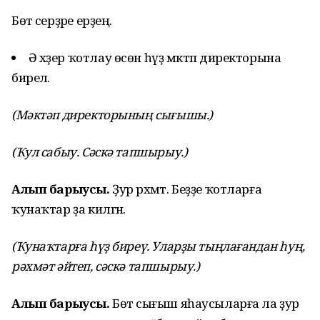
Бөтә серҙәре ерҙең.
Ә хәҙер ҡотлау өсөн һүҙ мәктәп директорына
бирелә.
(Мәктәп директорының сығышы.)
(Ҡул сабыу. Сәскә тапшырыу.)
Алып барыусы.
Ҙур рәхмәт. Беҙҙе ҡотларға
ҡунаҡтар ҙа килгән.
(Ҡунаҡтарға һүҙ биреү. Уларҙы тыңлағандан һуң,
рәхмәт әйтеп, сәскә тапшырыу.)
Алып барыусы.
Бөтә сығыш яһаусыларға ла ҙур