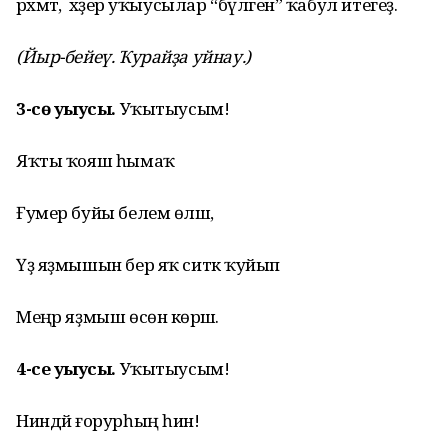
рәхмәт, ә хәҙер уҡыусылар “бүләген” ҡабул итегеҙ.
(Йыр-бейеү. Ҡурайҙа уйнау.)
3-сө уҡыусы.
Уҡытыусым!
Яҡты ҡояш һымаҡ
Ғумер буйы белем өләшә,
Үҙ яҙмышын бер яҡ ситкә ҡуйып
Меңәр яҙмыш өсөн көрәшә.
4-се уҡыусы.
Уҡытыусым!
Ниндәй ғорурһың һин!