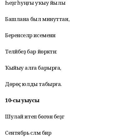
Һеҙгә һуңғы уҡыу йылы
Башлана был минуттан,
Беренселәр исеменән
Теләйбеҙ бар йөрәктән:
Ҡыйыу алға барырға,
Дөрөҫ юлды табырға.
10-сы уҡыусы
Шулай итеп бөгөн беҙгә
Сентябрь сәләм бирә