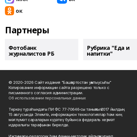
Партнеры
Фотобанк
Рубрика "Еда и
журналистов РБ
напитки"
© 2020-2026 Сайт издания "Башҡортостан уҡытыусыһы"
Копирование информации сайта разрешено только с
письменного согласия администрации.
Об использовании персональных данных
Теркәү тураһындағы ПИ ФС 77‑70646‑сы таныҡлыҡ 2017 йылдың
15 авгусында Элемтә, информацион технологиялар һәм киң
мәғлүмәт сараларын күҙәтеү буйынса федераль хеҙмәт
идаралығы тарафынан бирелде.
Ижтимағи-педагогик һәм фәнни-методик айлыҡ журнал