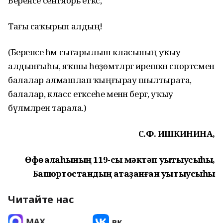
Беренсе сентябрь еткәс,
Тағы саҡырып алдың!
(Беренсе һәм сығарылыш класының уҡыу
алдынғыһы, яҡшы һөҙөмтәләргә ирешкән спортсмен
балалар алмашлап ҡыңғырау шылтырата,
балалар, класс етәксеһе менән бергә, уҡыу
бүлмәләренә тарала.)
С.Ф. ИШКИНИНА,
Өфө ҡалаһының 119-сы мәктәп уҡытыусыһы,
Башҡортостандың атҡаҙанған уҡытыусыһы
Читайте нас