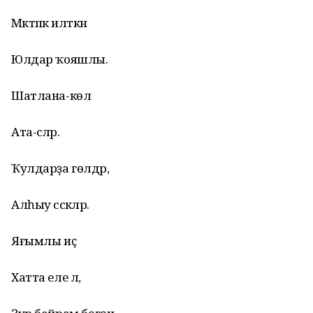
Мәктәпкә илткән
Юлдар ҡояшлы.
Шатлана-көлә
Ата-әсәләр.
Ҡулдарҙа гөлдәр,
Алһыу сәскәләр.
Яғымлы иҫә
Хатта еле лә,