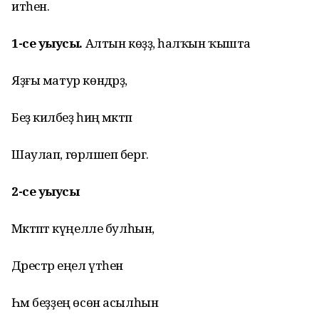
итһен.
1-се уҡыусы.
Алтын көҙҙә, һалҡын ҡышта
Яҙғы матур көндәрҙә,
Беҙ киләбеҙ һиңә мәктәп
Шаулап, гөрләшеп бергә.
2-се уҡыусы
Мәктәптә күңелле булһын,
Дәрестәр еңел үтһен
Һәм беҙҙең өсөн асылһын