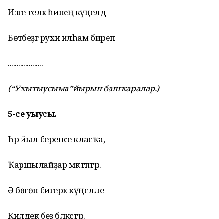
Изге теләк һинең күңелдә
Бөтәбеҙгә рухи илһам биреп
....................
(“Уҡытыусыма”йырын башҡаралар.)
5-се уҡыусы.
Һәр йыл беренсе класҡа,
Ҡаршылайҙар мәктәптәр.
Ә бөгөн бигерәк күңелле
Килдек беҙ бәләкәстәр.