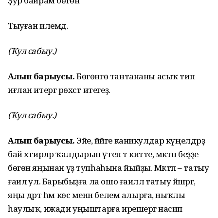
Ҙур байрам бөгөн
Тыуған илемдә.
(Ҡул сабыу.)
Алып барыусы.
Бөгөнгө тантананы асыҡ тип
иғлан итергә рөхсәт итегеҙ.
(Ҡул сабыу.)
Алып барыусы.
Эйе, йәйге каникулдар күңелдәрҙә
бай хәтирәләр ҡалдырып үтеп тә китте, мәктәп беҙҙе
бөгөн яңынан үҙ тупһаһына йыйҙы. Мәктәп – татыу
ғаилә ул. Барыбыҙға ла ошо ғаиләлә татыу йәшәргә,
яңы дәрт һәм көс менән белем алырға, ныҡлы
һаулыҡ, ижади уңыштарға ирешергә насип