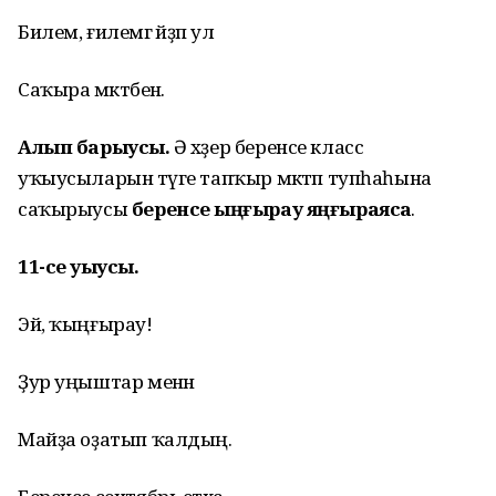
Билем, ғилемгә әйҙәп ул
Саҡыра мәктәбенә.
Алып барыусы.
Ә хәҙер беренсе класс
уҡыусыларын тәүге тапҡыр мәктәп тупһаһына
саҡырыусы
беренсе ҡыңғырау яңғыраясаҡ
.
11-се уҡыусы.
Эй, ҡыңғырау!
Ҙур уңыштар менән
Майҙа оҙатып ҡалдың.