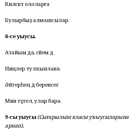
Киләсәктә ололарға
Булырбыҙ алмашсылар.
8-се уҡыусы.
Атайым да, әсәйем дә
Ниңәлер тулҡынлана.
Әйтерһең дә беренсегә
Мин түгел, улар бара.
9-сы уҡыусы
(Сығарылыш класы уҡыусыларына
арнап)
.