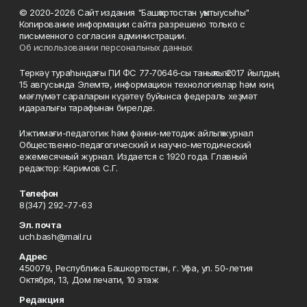
© 2020-2026 Сайт издания "Башҡортостан уҡытыусыһы"
Копирование информации сайта разрешено только с
письменного согласия администрации.
Об использовании персональных данных
Теркәү тураһындағы ПИ ФС 77‑70646‑сы таныҡлыҡ 2017 йылдың
15 авгусында Элемтә, информацион технологиялар һәм киң
мәғлүмәт сараларын күҙәтеү буйынса федераль хеҙмәт
идаралығы тарафынан бирелде.
Ижтимағи-педагогик һәм фәнни-методик айлыҡ журнал
Общественно-педагогический и научно-методический
ежемесячный журнал. Издается с 1920 года. Главный
редактор: Каримов С.Г.
Телефон
8(347) 292-77-63
Эл. почта
uch.bash@mail.ru
Адрес
450079, Республика Башкортостан, г. Уфа, ул. 50-летия
Октября, 13, Дом печати, 10 этаж
Редакция