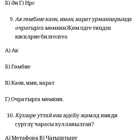
Б) Әнә Г) Нәрсә
Ак гөмбәне каен, имән, нарат урманнарында
очратырга мөмкин.
Җөмләдәге тиңдәш
кисәкләрне билгеләгез.
А) Ак
Б) Гөмбәне
В) Каен, имән, нарат
Г) Очратырга мөмкин.
Күзләре уттай яна иде.
Бу җөмләдә нинди
сурәтләү чарасы кулланылган?
А) Метафора В) Чагыштыру