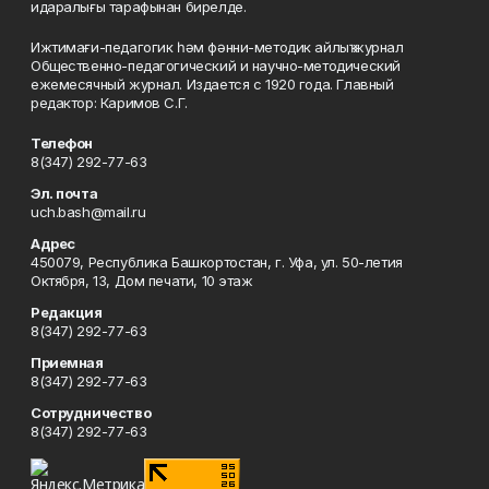
идаралығы тарафынан бирелде.
Ижтимағи-педагогик һәм фәнни-методик айлыҡ журнал
Общественно-педагогический и научно-методический
ежемесячный журнал. Издается с 1920 года. Главный
редактор: Каримов С.Г.
Телефон
8(347) 292-77-63
Эл. почта
uch.bash@mail.ru
Адрес
450079, Республика Башкортостан, г. Уфа, ул. 50-летия
Октября, 13, Дом печати, 10 этаж
Редакция
8(347) 292-77-63
Приемная
8(347) 292-77-63
Сотрудничество
8(347) 292-77-63