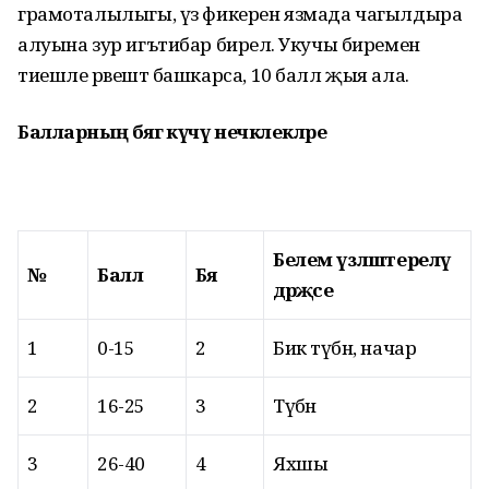
грамоталылыгы, үз фикерен язмада чагылдыра
алуына зур игътибар бирелә. Укучы биремен
тиешле рәвештә башкарса, 10 балл җыя ала.
Балларның бәягә күчү нечкәлекләре
Белем үзләштерелү
№
Балл
Бәя
дә­рә­җә­се
1
0-15
2
Бик түбән, начар
2
16-25
3
Түбән
3
26-40
4
Яхшы