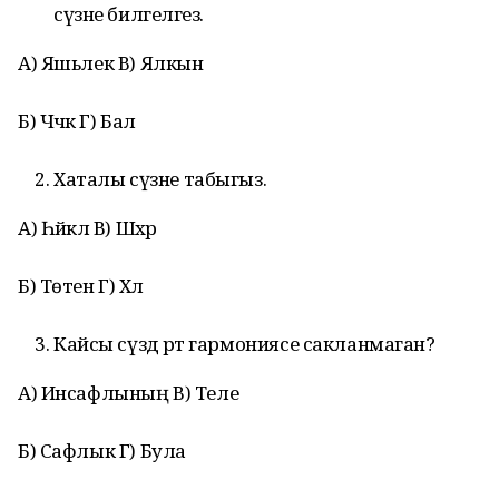
сүзне билгеләгез.
А) Яшьлек В) Ялкын
Б) Чәчәк Г) Бал
Хаталы сүзне табыгыз.
А) Һәйкәл В) Шәхәр
Б) Төтен Г) Хәл
Кайсы сүздә рәт гармониясе сакланмаган?
А) Инсафлының В) Теле
Б) Сафлык Г) Була