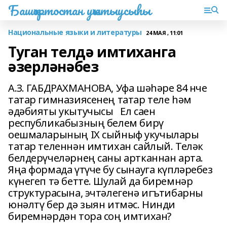
Башҡортостан уҡытыусыһы
Национальные языки и литературы
24 МАЯ , 11:01
Туган телдә имтиханга
әзерләнәбез
А.З. ГАБДРАХМАНОВА, Уфа шәһәре 84 нче
татар гимназиясенең татар теле һәм
әдәбияты укытучысы Ел саен
республикабызның белем бирү
оешмаларының IX сыйныф укучылары
татар теленнән имтихан сайлый. Теләк
белдерүчеләрнең саны артканнан арта.
Яңа формада үтүче бу сынауга күпләребез
күнегеп тә бетте. Шулай да биремнәр
структурасына, эчтәлегенә игътибарны
юнәлтү бер дә зыян итмәс. Нинди
биремнәрдән тора соң имтихан?