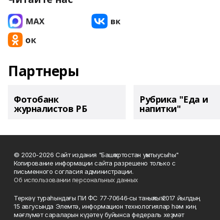
Партнеры
Фотобанк
Рубрика "Еда и
журналистов РБ
напитки"
© 2020-2026 Сайт издания "Башҡортостан уҡытыусыһы"
Копирование информации сайта разрешено только с
письменного согласия администрации.
Об использовании персональных данных
Теркәү тураһындағы ПИ ФС 77‑70646‑сы таныҡлыҡ 2017 йылдың
15 авгусында Элемтә, информацион технологиялар һәм киң
мәғлүмәт сараларын күҙәтеү буйынса федераль хеҙмәт