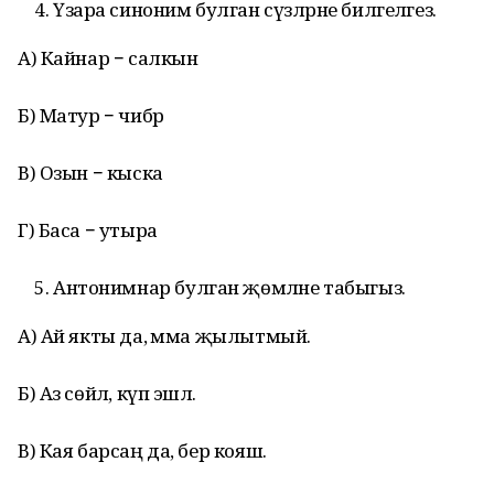
Үзара синоним булган сүзләрне билгеләгез.
А) Кайнар − салкын
Б) Матур − чибәр
В) Озын − кыска
Г) Баса − утыра
Антонимнар булган җөмләне табыгыз.
А) Ай якты да, әмма җылытмый.
Б) Аз сөйлә, күп эшлә.
В) Кая барсаң да, бер кояш.