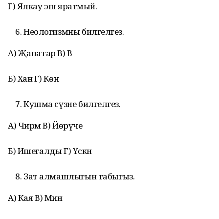
Г) Ялкау эш яратмый.
Неологизмны билгеләгез.
А) Җанатар В) Вә
Б) Хан Г) Көн
Кушма сүзне билгеләгез.
А) Чирәм В) Йөрүче
Б) Ишегалды Г) Үскән
Зат алмашлыгын табыгыз.
А) Кая В) Мин