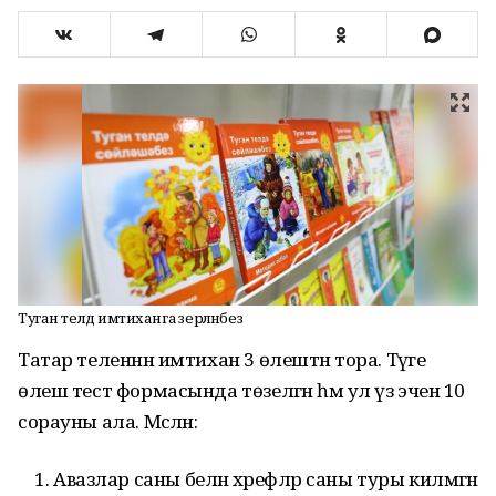
Туган телдә имтиханга әзерләнәбез
Татар теленнән имтихан 3 өлештән тора. Тәүге
өлеш тест формасында төзелгән һәм ул үз эченә 10
сорауны ала. Мәсәлән:
Авазлар саны белән хәрефләр саны туры килмәгән