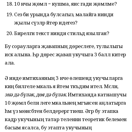
10 нчы җөмлә − кушма, яисә гади җөмләме?
Сез әби урында булсагыз, малайга нинди
җылы сүзләр әйтер идегез?
Бирелгән текст нинди стильдә язылган?
Бу сорауларга җавапның дөреслеге, тулылыгы
искә алына. Һәр дөрес җавап укучыга 3 балл китерә
ала.
Ә инде имтиханның 3 нче өлешендә укучыларга
киң билгеле мәкаль я әйтем тәкъдим ителә. Мәсәлән,
энә дә бүләк, дөя дә бүләк.
Имтиханда катнашучы
10 җөмлә белән әлеге мәкальнең мәгънәсен аңлатырга
һәм үз мөнәсәбәтен белдерергә тиеш. Әгәр бу этапка
кадәр укучының татар теленнән теоретик белеменә
басым ясалса, бу этапта укучының