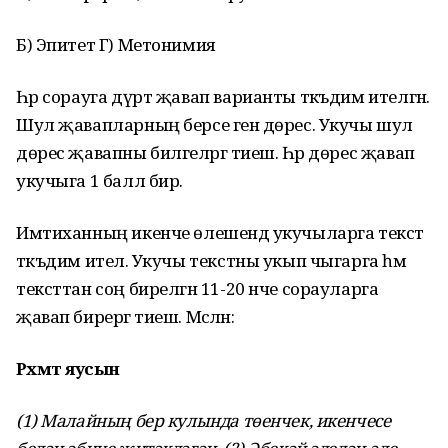
Б) Эпитет Г) Метонимия
Һәр сорауга дүрт җавап варианты тәкъдим ителгән.
Шул җавапларның берсе генә дөрес. Укучы шул
дөрес җавапны билгеләргә тиеш. Һәр дөрес җавап
укучыга 1 балл бирә.
Имтиханның икенче өлешендә укучыларга текст
тәкъдим ителә. Укучы текстны укып чыгарга һәм
тексттан соң бирелгән 11-20 нче сорауларга
җавап бирергә тиеш. Мәсәлән:
Рәхмәт яусын
(1) Малайның бер кулында төенчек, икенчесе