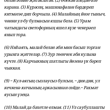
белән әбине җитәкләгән. (2) Әбекәй әледән-әле
карана. (3) Күрәсең, машина­фәлән бәрдереп
китмәгәе дип борчыла. (4) Малайның йөзе тыныч,
чөнки ул-бу булмасын яхшы белә. (5) Урам
чатындагы светофорның яшел күзе чекерәеп
янып тора.
(6) Ниһаять, малай белән әби мин басып торган
урынга җиттеләр. (7) Зур төенчек әби кулына
күчте. (8) Карчыкның шатлыгы йөзенә үк бәреп
чыккан.
(9) − Кул-аягың сызлаусыз булсын, − дия-дия, ул
кечкенә юлчының аркасыннан сөйде.− Рәхмәт
яусын үзеңә.
(10) Малай да бәхетле елмая. (11) Ул саубуллашты