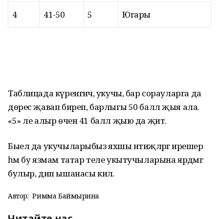
4
41-50
5
Югары
Таблицада күренгәнчә, укучы, бар сорауларга да
дөрес җавап биреп, барлыгы 50 балл җыя ала.
«5» ле алыр өчен 41 балл җыю да җитә.
Быел да укучыларыбыз яхшы нәтиҗәләргә ирешер
һәм бу язмам татар теле укытучыларына ярдәмгә
булыр, дип ышанасы килә.
Автор:
Римма Баймырҙина
Читайте нас