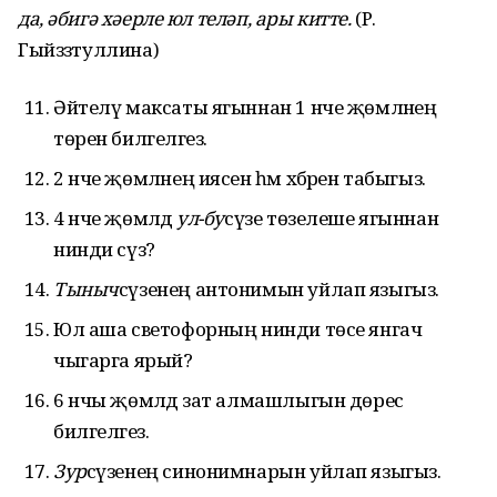
да, әбигә хәерле юл теләп, ары китте.
(Р.
Гыйззәтуллина)
Әйтелү максаты ягыннан 1 нче җөмләнең
төрен билгеләгез.
2 нче җөмләнең иясен һәм хәбәрен табыгыз.
4 нче җөмләдә
ул-бу
сүзе төзелеше ягыннан
нинди сүз?
Тыныч
сүзенең антонимын уйлап языгыз.
Юл аша светофорның нинди төсе янгач
чыгарга ярый?
6 нчы җөмләдә зат алмашлыгын дөрес
билгеләгез.
Зур
сүзенең синонимнарын уйлап языгыз.