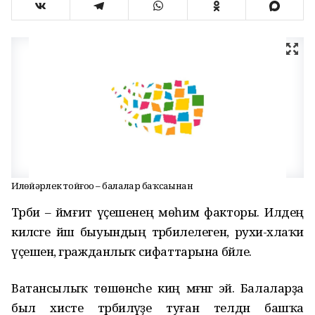
Илһөйәрлек тойғоһо – балалар баҡсаһынан
Тәрбиә – йәмғиәт үҫешенең мөһим факторы. Илдең
киләсәге йәш быуындың тәрбиәлелегенә, рухи-әхлаҡи
үҫешенә, гражданлыҡ сифаттарына бәйле.
Ватансылыҡ төшөнсәһе киң мәғәнәгә эйә. Балаларҙа
был хисте тәрбиәләүҙе туған телдән башҡа