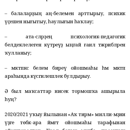
– балаларҙың аң-белемен арттырыу, психик
үҫешен нығытыу, һаулығын һаҡлау;
– ата-әсәләрҙең психологик-педагогик
белдеклелеген күтәреүҙә ыңғай ғаилә тәжрибәләрен
ҡулланыу;
– мәктәпкәсә белем биреү ойошмаһы һәм мәктәп
араһында күсәгилешлек булдырыу.
Ә был маҡсаттар нисек тормошҡа ашырыла
һуң?
2020/2021 уҡыу йылынан «Аҡ тирмә» милли-мәҙәни
үҙәге төбәк-ара йәмәғәт ойошмаһы тарафынан