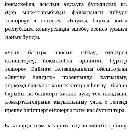
йөкмәткеһен, асылын аңлауға булышлыҡ итә.
Әҙер макеттарыбыҙҙы файҙаланып йәнһүрәт
төшөрөүгә лә өлгәштек. «Һаумы, һаумы, әкиәт!»
республика конкурсында эшебеҙ өсөнсө урынға
лайыҡ булды.
«Урал батыр» эпосын ятлау, өҙөктәрен
сәхнәләштереү, йөкмәткеһенә арналған һүрәттәр
төшөрөү, Баймаҡ телевидениеһы ойошторған
«Әкиәтле һандыҡ» проектында ҡатнашыу,
төркөмдә башҡорт халыҡ әкиәттәрен һөйләү – былар
барыһы ла башҡорт халыҡ ауыҙ-тел ижадына,
ҡомартҡыларына ҡыҙыҡһыныу уята, әсә телендә
ирекле һөйләшергә өйрәнергә этәргес көс булып тора.
Балаларҙа хеҙмәткә ҡарата ыңғай мөнәсәбәт тәрбиәләү,