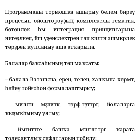
Программаны тормошҡа ашырыу белем биреү
процесын ойоштороуҙың комплекслы-тематик,
бөтөнлөк һәм интеграция принциптарына
нигеҙләнеп, йәш үҙенсәлектәренә тап килгән эшмәкәрлек
төрҙәрен ҡулланыу аша атҡарыла.
Балалар баҡсаһының төп маҡсаты:
–
балала Ватанына, еренә, теленә, халҡына хөрмәт,
һөйөү тойғоһон формалаштырыу;
– милли мәҙәниәткә, ғөрәф-ғәҙәттәргә, йолаларға
ҡыҙыҡһыныу уятыу;
– йәмғиәттәге башҡа милләттәргә ҡарата
толерантлыҡ сифаттарын тәрбиәләү;