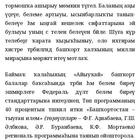
тормошҡа ашырыу мөмкин түгел. Баланың аңы
үҫеүе, белеме артыуы, ысынбарлыҡты танып-
белеүе һәм ыңғай кешелек сифаттарына эйә
булыуы уның әсә телен белеүенә бәйле. Шуға күрә
телебеҙгә ҡарата ҡыҙыҡһыныу, оло ихтирам
хистәре тәрбиәләгәндә башҡорт халҡының милли
мираҫына мөрәжәғәт итеү мотлаҡ.
Баймаҡ ҡалаһының «Айыуҡай» башҡорт
балалар баҡсаһында тәрбиә һәм белем биреү
эшмәкәрлеге Федераль дәүләт белем биреү
стандарттарына нигеҙләнеп, Төп программаның
40 процентын тәшкил иткән «Башҡортостан –
тыуған илем»
(тө
ҙ
өүсел
ә
р
е – Ф.Ғ. Аҙнабаева, Г.Ш.
Әлбәкова
,
Ә.Р. Буранбаева
,
К.Ф. Мортаева)
региональ программаһына таянып ойошторола.