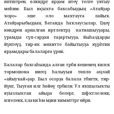
иптәштәренә, өлкәндәргә ярҙам итеү теләге уятыу
мөһим. Был юҫыҡта баҡсабыҙҙың «Атайҙар
ҡоро» эше оло маҡтауға лайыҡ.
Атайҙарыбыҙҙың Ватанда һаҡлаусылар, Еңеү
көндәренә арналған иртәлектәрҙә ҡатнашыуҙары,
урамды сүп-сарҙан таҙартыуҙа, йыһаздарҙы
йүнәтеүҙә, тирә-яҡ мөхитте байытыуҙа күрһәткән
ярҙамдары балаларға үрнәк.
Балалар баҡсаһында алған тәрбиә кешенең киләсәк
тормошона нигеҙ һалыуын төплө аңлай
«айыуҡай»ҙар. Был осорҙа балала тәбиғәткә, тирә-
йүнгә, Тыуған илгә һөйөү тәрбиәләнә. Ул яҡшылыҡты
яуызлыҡтан айыра белергә, шәфҡәтлелеккә,
изгелеккә, әхлаҡи һәм мәҙәни ҡиммәттәргә өйрәнә.