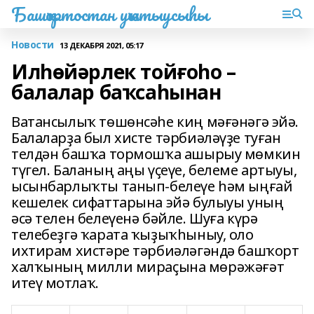
Башҡортостан уҡытыусыһы
Новости
13 ДЕКАБРЯ 2021, 05:17
Илһөйәрлек тойғоһо –
балалар баҡсаһынан
Ватансылыҡ төшөнсәһе киң мәғәнәгә эйә.
Балаларҙа был хисте тәрбиәләүҙе туған
телдән башҡа тормошҡа ашырыу мөмкин
түгел. Баланың аңы үҫеүе, белеме артыуы,
ысынбарлыҡты танып-белеүе һәм ыңғай
кешелек сифаттарына эйә булыуы уның
әсә телен белеүенә бәйле. Шуға күрә
телебеҙгә ҡарата ҡыҙыҡһыныу, оло
ихтирам хистәре тәрбиәләгәндә башҡорт
халҡының милли мираҫына мөрәжәғәт
итеү мотлаҡ.