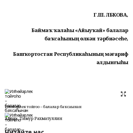
Г.Ш.
ЛБ
КОВА,
Байма
ҡ
ҡ
ала
һ
ы «Айыу
ҡ
ай» балалар
ба
ҡ
са
һ
ыны
ң
өлк
ә
н т
ә
рби
ә
се
һ
е,
Баш
ҡ
ортостан Республика
һ
ыны
ң
м
әғ
ариф
алдын
ғ
ы
һ
ы
Илһөйәрлек тойғоһо – балалар баҡсаһынан
Автор:
Тимур Рахматуллин
Читайте нас