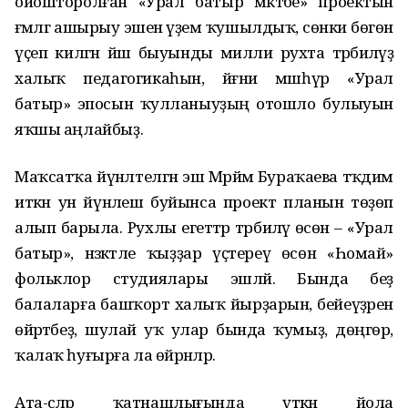
ойошторолған «Урал батыр мәктәбе» проектын
ғәмәлгә ашырыу эшенә әүҙем ҡушылдыҡ, сөнки бөгөн
үҫеп килгән йәш быуынды милли рухта тәрбиәләүҙә
халыҡ педагогикаһын, йәғни мәшһүр «Урал
батыр» эпосын ҡулланыуҙың отошло булыуын
яҡшы аңлайбыҙ.
Маҡсатҡа йүнәлтелгән эш Мәрйәм Бураҡаева тәҡдим
иткән ун йүнәлеш буйынса проект планын төҙөп
алып барыла. Рухлы егеттәр тәрбиәләү өсөн – «Урал
батыр», нәзәкәтле ҡыҙҙар үҫтереү өсөн «Һомай»
фольклор студиялары эшләй. Бында беҙ
балаларға башҡорт халыҡ йырҙарын, бейеүҙәрен
өйрәтәбеҙ, шулай уҡ улар бында ҡумыҙ, дөңгөр,
ҡалаҡ һуғырға ла өйрәнәләр.
Ата-әсәләр ҡатнашлығында үткән йола