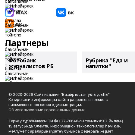
Партнеры
Фотобанк
Рубрика "Еда и
журналистов РБ
напитки"
© 2020-2026 Сайт издания "Башҡортостан уҡытыусыһы"
Копирование информации сайта разрешено только с
письменного согласия администрации.
Об использовании персональных данных
Теркәү тураһындағы ПИ ФС 77‑70646‑сы таныҡлыҡ 2017 йылдың
15 авгусында Элемтә, информацион технологиялар һәм киң
мәғлүмәт сараларын күҙәтеү буйынса федераль хеҙмәт