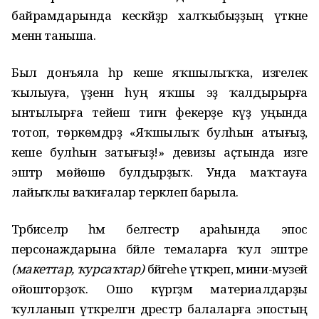
байрамдарында кескәйҙәр халҡыбыҙҙың үткәне
менән таныша.
Был донъяла һәр кеше яҡшылыҡҡа, изгелек
ҡылыуға, үҙенән һуң яҡшы эҙ ҡалдырырға
ынтылырға тейеш тигән фекерҙе күҙ уңында
тотоп, төркөмдәрҙә «Яҡшылыҡ булһын атығыҙ,
кеше булһын затығыҙ!» девизы аҫтында изге
эштәр мөйөшө булдырҙыҡ. Унда маҡтауға
лайыҡлы ваҡиғалар теркәлеп барыла.
Тәрбиәселәр һәм белгестәр араһында эпос
персонаждарына бәйле темаларға ҡул эштәре
(макеттар,
ҡ
урса
ҡ
тар)
бәйгеһе үткәреп, мини-музей
ойошторҙоҡ. Ошо күргәҙмә материалдарҙы
ҡулланып үткәрелгән дәрестәр балаларға эпостың