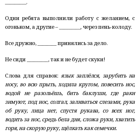
_________.
Одни ребята выполнили работу с желанием, с
огоньком, а другие – _________, через пень-колоду.
Все дружно, ________ принялись за дело.
Не сиди _________, так и не будет скуки!
Слова для справок:
язык заплёлся, зарубить на
носу, во всю прыть, ходила кругом, повесить нос,
водой не разольёшь, бить баклуши, где раки
зимуют, под нос, солгал, заливаться слезами, рука
об руку, лица нет, спустя рукава, со всех ног,
водить за нос, средь бела дня, сложа руки, хватить
горя, на скорую руку, щёлкать как семечки.