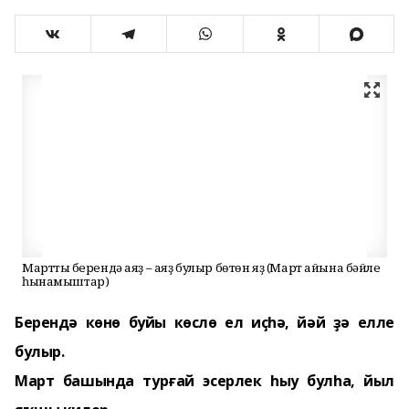
Марттың берендә аяҙ – аяҙ булыр бөтөн яҙ (Март айына бәйле
һынамыштар)
Берендә көнө буйы көслө ел иҫһә, йәй ҙә елле
булыр.
Март башында турғай эсерлек һыу булһа, йыл