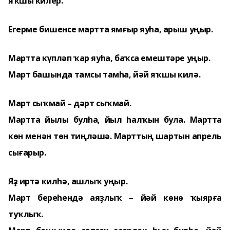
яҡшы килер.
Егерме бишенсе мартта ямғыр яуһа, арыш уңыр.
Мартта күпләп ҡар яуһа, баҡса емештәре уңыр.
Март башында тамсы тамһа, йәй яҡшы килә.
Март сыҡмай – дәрт сыҡмай.
Мартта йылы булһа, йыл һалҡын була. М
артта
көн менән төн тиңләшә.
Марттың шартын апрель
сығарыр.
Яҙ иртә килһә, ашлыҡ уңыр.
Март береһендә аяҙлыҡ – йәй көнө ҡыярға
туҡлыҡ.