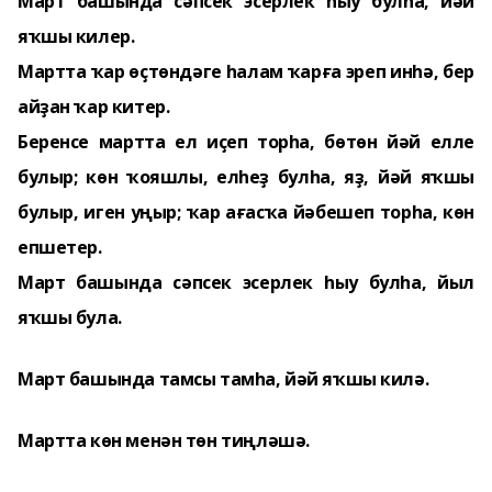
Март башында сәпсек эсерлек һыу булһа, йәй
яҡшы килер.
Мартта ҡар өҫтөндәге һалам ҡарға эреп инһә, бер
айҙан ҡар китер.
Беренсе мартта ел иҫеп торһа, бөтөн йәй елле
булыр; көн
ҡояшлы, елһеҙ булһа, яҙ, йәй яҡшы
булыр, иген уңыр; ҡ
ар ағасҡа йәбешеп торһа, көн
епшетер.
Март башында сәпсек эсерлек һыу булһа, йыл
яҡшы була.
Март башында тамсы тамһа, йәй яҡшы килә.
Мартта көн менән төн тиңләшә.