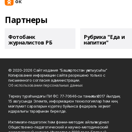
Партнеры
Фотобанк
Рубрика "Еда и
журналистов РБ
напитки"
© 2020-2026 Сайт издания "Башҡортостан уҡытыусыһы"
Копирование информации сайта разрешено только с
письменного согласия администрации.
Об использовании персональных данных
Теркәү тураһындағы ПИ ФС 77‑70646‑сы таныҡлыҡ 2017 йылдың
15 авгусында Элемтә, информацион технологиялар һәм киң
мәғлүмәт сараларын күҙәтеү буйынса федераль хеҙмәт
идаралығы тарафынан бирелде.
Ижтимағи-педагогик һәм фәнни-методик айлыҡ журнал
Общественно-педагогический и научно-методический