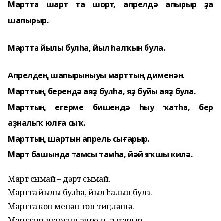
Мартта шарт та шорт, апрелдә апырыр ҙа
шапырыр.
Мартта йылы булһа, йыл һалҡын була.
Апрелдең шапырыныуы марттың дименән.
Марттың берендә аяҙ булһа, яҙ буйы аяҙ була.
Марттың егерме бишендә һыу ҡатһа, бер
аҙналыҡ юлға сыҡ.
Марттың шартын апрель сығарыр.
Март башында тамсы тамһа, йәй яҡшы килә.
Март сыҡмай – дәрт сыҡмай.
Мартта йылы булһа, йыл һалҡын була.
Мартта көн менән төн тиңләшә.
Марттың шартын апрель сығарыр.