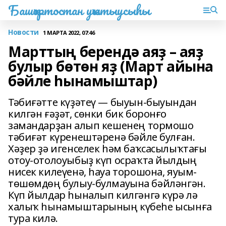
Башҡортостан уҡытыусыһы
Новости
1 МАРТА 2022, 07:46
Марттың берендә аяҙ – аяҙ
булыр бөтөн яҙ (Март айына
бәйле һынамыштар)
Тәбиғәтте күҙәтеү — быуын-быуындан
килгән ғәҙәт, сөнки бик боронғо
замандарҙан алып кешенең тормошо
тәбиғәт күренештәренә бәйле булған.
Хәҙер ҙә игенселек һәм баҡсасылыҡтағы
отоу-отолоуыбыҙ күп осраҡта йылдың
нисек килеүенә, һауа торошона, яуым-
төшөмдөң булыу-булмауына бәйләнгән.
Күп йылдар һыналып килгәнгә күрә лә
халыҡ һынамыштарының күбеһе ысынға
тура килә.