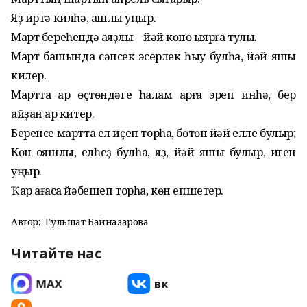
Яҙ иртә килһә, ашлыҡ уңыр.
Март береһендә аяҙлыҡ – йәй көнө ҡыярға туҡлыҡ.
Март башында сәпсек эсерлек һыу булһа, йәй яҡшы
килер.
Мартта ҡар өҫтөндәге һалам ҡарға эреп инһә, бер
айҙан ҡар китер.
Беренсе мартта ел иҫеп торһа, бөтөн йәй елле булыр;
Көн ҡояшлы, елһеҙ булһа, яҙ, йәй яҡшы булыр, иген
уңыр.
Ҡар ағасҡа йәбешеп торһа, көн епшетер.
Автор:
Гульшат Байназарова
Читайте нас