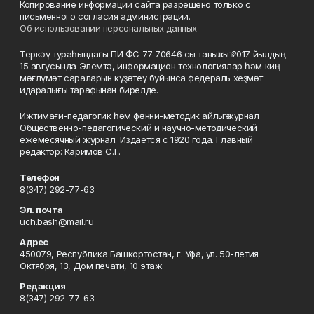
Копирование информации сайта разрешено только с
письменного согласия администрации.
Об использовании персональных данных
Теркәү тураһындағы ПИ ФС 77‑70646‑сы таныҡлыҡ 2017 йылдың
15 авгусында Элемтә, информацион технологиялар һәм киң
мәғлүмәт сараларын күҙәтеү буйынса федераль хеҙмәт
идаралығы тарафынан бирелде.
Ижтимағи-педагогик һәм фәнни-методик айлыҡ журнал
Общественно-педагогический и научно-методический
ежемесячный журнал. Издается с 1920 года. Главный
редактор: Каримов С.Г.
Телефон
8(347) 292-77-63
Эл. почта
uch.bash@mail.ru
Адрес
450079, Республика Башкортостан, г. Уфа, ул. 50-летия
Октября, 13, Дом печати, 10 этаж
Редакция
8(347) 292-77-63