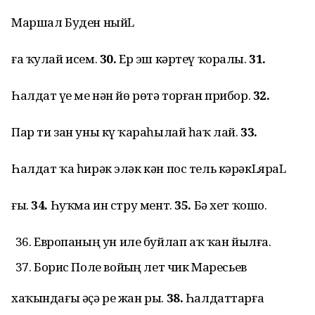
Маршал Буден ныйL
ға ҡулай исем.
30.
Ер эш кәртеү ҡоралы.
31.
Һалдат үҙе ме нән йө рөтә торған прибор.
32.
Пар ти зан уны күҙ ҡараһылай һаҡ лай.
33.
Һалдат ҡа һирәк эләк кән пос тель кәрәкLяраL
ғы.
34.
Һуҡма ин стру мент.
35.
Бә хет ҡошо.
Европаның ун иле буйлап аҡ ҡан йылға.
Борис Поле войҙың лет чик Маресьев
хаҡындағы әҫә ре жан ры.
38.
Һалдаттарға