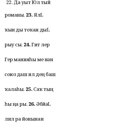
Да уыт Юл тый
романы.
23.
ЯлL
ҡын ды тоҡан дыL
рыу сы.
24.
Гит лер
Гер манияһы ме нән
союз даш ил дең баш
ҡалаһы.
25.
Саҡ тың
һы ңа ры.
26.
ӘбйәL
лил ра йонынан