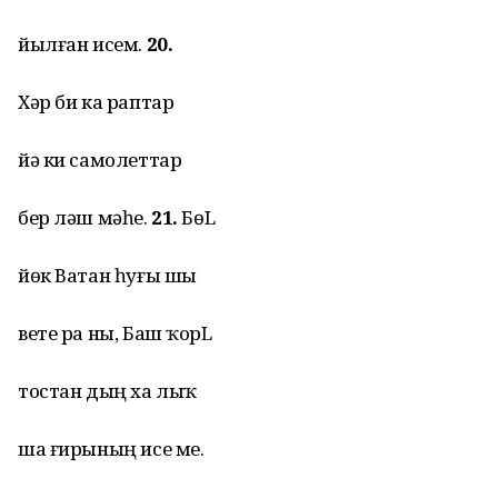
йылған исем.
20.
Хәр би ка раптар
йә ки самолеттар
бер ләш мәһе.
21.
БөL
йөк Ватан һуғы шы
вете ра ны, Баш ҡорL
тостан дың ха лыҡ
ша ғирының исе ме.