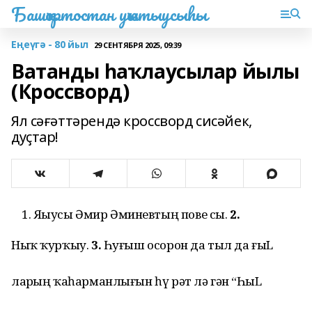
Башҡортостан уҡытыусыһы
Еңеүгә - 80 йыл
29 СЕНТЯБРЯ 2025, 09:39
Ватанды һаҡлаусылар йылы
(Кроссворд)
Ял сәғәттәрендә кроссворд сисәйек,
дуҫтар!
Яҙыусы Әмир Әминевтың пове сы.
2.
Ныҡ ҡурҡыу.
3.
Һуғыш осорон да тыл да ғыL
ларҙың ҡаһарманлығын һү рәт лә гән “ҺыL