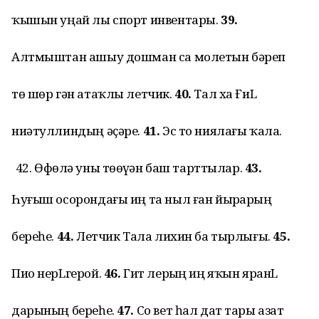
ҡышын уңай лы спорт инвентары.
39.
Алтмыштан ашыу дошман са молетын бәреп
тө шөр гән атаҡлы летчик.
40.
Тал ха ҒиL
ниәтуллиндың әҫәре.
41.
Эс то ниялағы ҡала.
Өфөлә уны төҙөүҙән баш тарттылар.
43.
Һуғыш осорондағы иң та ныл ған йырҙарҙың
береһе.
44.
Летчик Тала лихин ба тырлығы.
45.
Пио нерLгерой.
46.
Гит лерҙың иң яҡын яранL
дарының береһе.
47.
Со вет һал дат тары азат