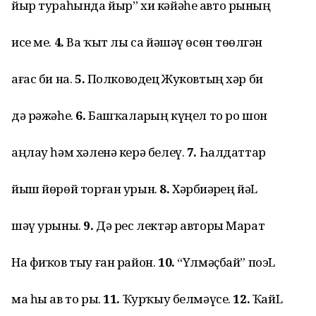
йыр тураһында йыр” хи кәйәһе авто рының
исе ме.
4.
Ва ҡыт лы са йәшәү өсөн төҙөлгән
ағас би на.
5.
Полководец Жуковтың хәр би
дә рәжәһе.
6.
Башҡаларҙың күңел то ро шон
аңлау һәм хәленә керә белеү.
7.
Һалдаттар
йыш йөрөй торған урын.
8.
Хәрбиҙәрҙең йәL
шәү урыны.
9.
Дә рес лектәр авторы Марат
На фиҡов тыу ған район.
10.
“Үлмәҫбай” поэL
ма һы ав то ры.
11.
Ҡурҡыу белмәүсе.
12.
ҠайL