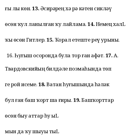
ғы лы көн.
13.
Әсирҙәрҙең хә рә кәтен сикләү
өсөн ҡул ланылған ҡу лайлама.
14.
Немец халL
ҡы өсөн Гитлер.
15.
Ҡорал етеште реү урыны.
Һуғыш осоронда була тор ған афәт.
17.
А.
Твардовскийҙың билдәле поэмаһында төп
ге рой исеме.
18.
Ватан һуғышында һәләк
бул ған баш ҡорт ша ғиры.
19.
Башҡорттар
өсөн быу аттар һу ҙыL
мын да ҡу шыуы тыL