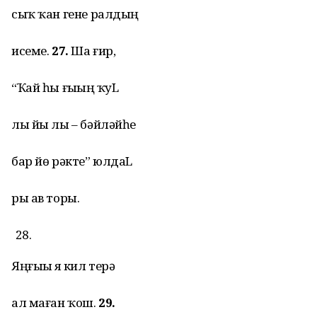
сыҡ ҡан гене ралдың
исеме.
27.
Ша ғир,
“Ҡай һы ғыҙҙың ҡуL
лы йы лы – бәйләйһе
бар йө рәкте” юлдаL
ры ав торы.
Яңғыҙы яҙ кил терә
ал маған ҡош.
29.