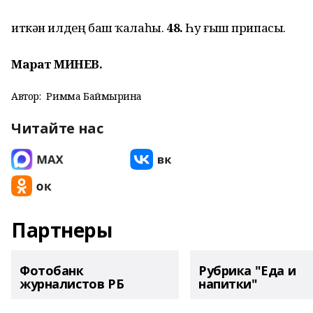
иткән илдең баш ҡалаһы.
48.
Һу ғыш припасы.
Марат ӘМИНЕВ.
Автор:
Римма Баймырҙина
Читайте нас
Партнеры
Фотобанк
Рубрика "Еда и
журналистов РБ
напитки"