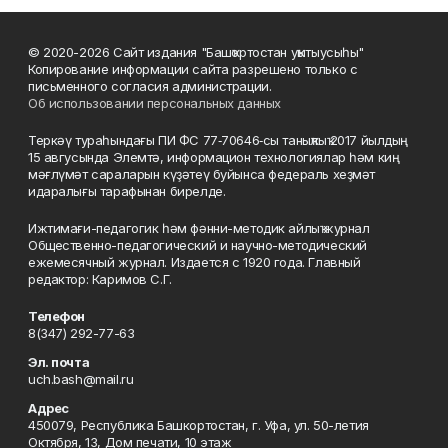
© 2020-2026 Сайт издания "Башҡортостан уҡытыусыһы"
Копирование информации сайта разрешено только с
письменного согласия администрации.
Об использовании персональных данных
Теркәү тураһындағы ПИ ФС 77‑70646‑сы таныҡлыҡ 2017 йылдың
15 авгусында Элемтә, информацион технологиялар һәм киң
мәғлүмәт сараларын күҙәтеү буйынса федераль хеҙмәт
идаралығы тарафынан бирелде.
Ижтимағи-педагогик һәм фәнни-методик айлыҡ журнал
Общественно-педагогический и научно-методический
ежемесячный журнал. Издается с 1920 года. Главный
редактор: Каримов С.Г.
Телефон
8(347) 292-77-63
Эл. почта
uch.bash@mail.ru
Адрес
450079, Республика Башкортостан, г. Уфа, ул. 50-летия
Октября, 13, Дом печати, 10 этаж