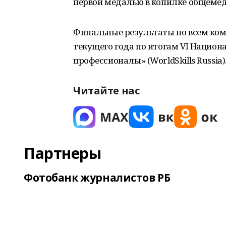
первой медалью в копилке общемед
Финальные результаты по всем ком
текущего года по итогам VI Нацио
профессионалы» (WorldSkills Russia)
Читайте нас
Партнеры
Фотобанк журналистов РБ