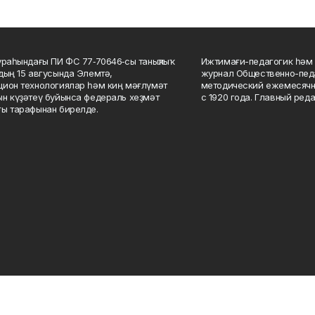
ураһындағы ПИ ФС 77‑70646‑сы таныҡлыҡ
Ижтимағи-педагогик һәм 
дың 15 авгусында Элемтә,
журнал Общественно-педа
ион технологиялар һәм киң мәғлүмәт
методический ежемесячн
н күҙәтеү буйынса федераль хеҙмәт
с 1920 года. Главный реда
ы тарафынан бирелде.