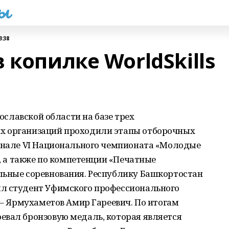
һы
3:38
 копилке WorldSkills
рославской области на базе трех
х организаций проходили этапы отборочных
финале VI Национального чемпионата «Молодые
), а также по компетенции «Печатные
льные соревнования. Республику Башкортостан
ял студент Уфимского профессионального
к – Ярмухаметов Амир Гареевич. По итогам
евал бронзовую медаль, которая является