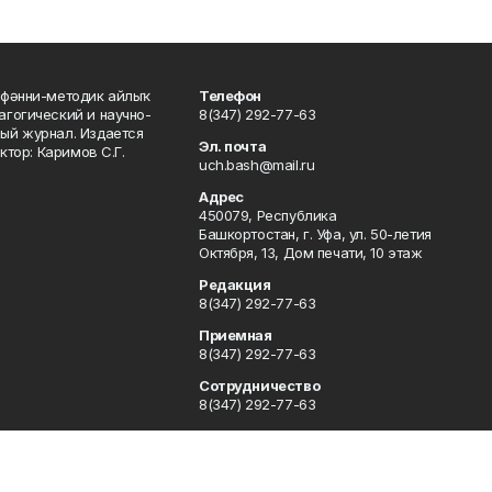
фәнни-методик айлыҡ
Телефон
гогический и научно-
8(347) 292-77-63
ый журнал. Издается
Эл. почта
ктор: Каримов С.Г.
uch.bash@mail.ru
Адрес
450079, Республика
Башкортостан, г. Уфа, ул. 50-летия
Октября, 13, Дом печати, 10 этаж
Редакция
8(347) 292-77-63
Приемная
8(347) 292-77-63
Сотрудничество
8(347) 292-77-63