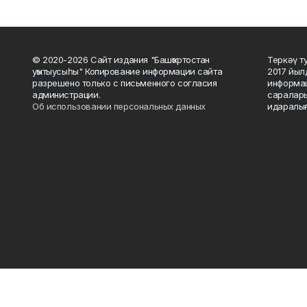
© 2020-2026 Сайт издания "Башҡортостан
Теркәү т
уҡытыусыһы" Копирование информации сайта
2017 йыл
разрешено только с письменного согласия
информац
администрации.
саралары
Об использовании персональных данных
идаралығ