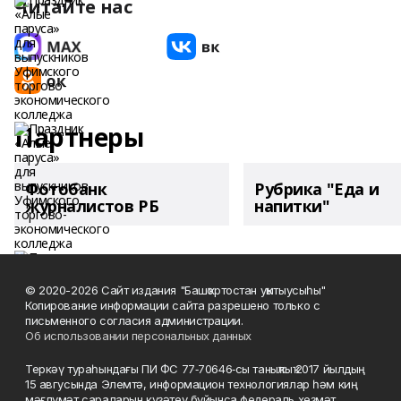
Читайте нас
Партнеры
Фотобанк
Рубрика "Еда и
журналистов РБ
напитки"
© 2020-2026 Сайт издания "Башҡортостан уҡытыусыһы"
Копирование информации сайта разрешено только с
письменного согласия администрации.
Об использовании персональных данных
Теркәү тураһындағы ПИ ФС 77‑70646‑сы таныҡлыҡ 2017 йылдың
15 авгусында Элемтә, информацион технологиялар һәм киң
мәғлүмәт сараларын күҙәтеү буйынса федераль хеҙмәт