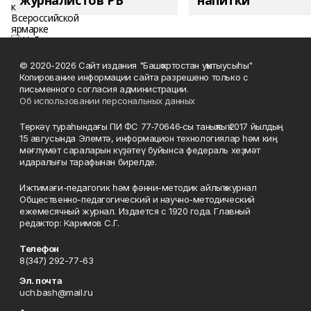
журналистов РБ
напитки"
© 2020-2026 Сайт издания "Башҡортостан уҡытыусыһы"
Копирование информации сайта разрешено только с
письменного согласия администрации.
Об использовании персональных данных
Теркәү тураһындағы ПИ ФС 77‑70646‑сы таныҡлыҡ 2017 йылдың
15 авгусында Элемтә, информацион технологиялар һәм киң
мәғлүмәт сараларын күҙәтеү буйынса федераль хеҙмәт
идаралығы тарафынан бирелде.
Ижтимағи-педагогик һәм фәнни-методик айлыҡ журнал
Общественно-педагогический и научно-методический
ежемесячный журнал. Издается с 1920 года. Главный
редактор: Каримов С.Г.
Телефон
8(347) 292-77-63
Эл. почта
uch.bash@mail.ru