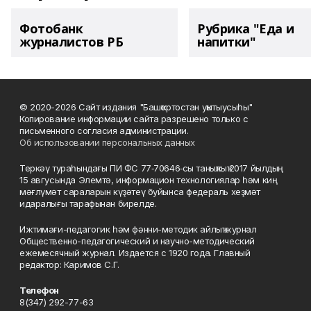
Фотобанк
Рубрика "Еда и
журналистов РБ
напитки"
© 2020-2026 Сайт издания "Башҡортостан уҡытыусыһы"
Копирование информации сайта разрешено только с
письменного согласия администрации.
Об использовании персональных данных
Теркәү тураһындағы ПИ ФС 77‑70646‑сы таныҡлыҡ 2017 йылдың
15 авгусында Элемтә, информацион технологиялар һәм киң
мәғлүмәт сараларын күҙәтеү буйынса федераль хеҙмәт
идаралығы тарафынан бирелде.
Ижтимағи-педагогик һәм фәнни-методик айлыҡ журнал
Общественно-педагогический и научно-методический
ежемесячный журнал. Издается с 1920 года. Главный
редактор: Каримов С.Г.
Телефон
8(347) 292-77-63